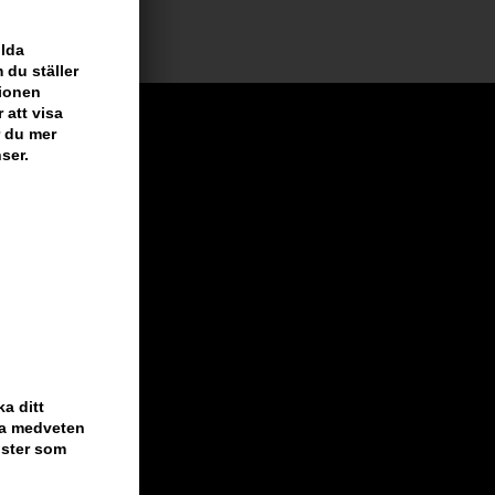
ilda
 du ställer
tionen
 att visa
r du mer
ser.
a ditt
ara medveten
nster som