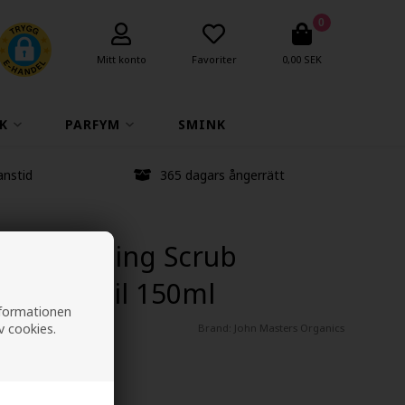
0
Mitt konto
Favoriter
0,00 SEK
K
PARFYM
SMINK
anstid
365 dagars ångerrätt
p Exfoliating Scrub
a Tree Oil 150ml
informationen
v cookies.
Brand:
John Masters Organics