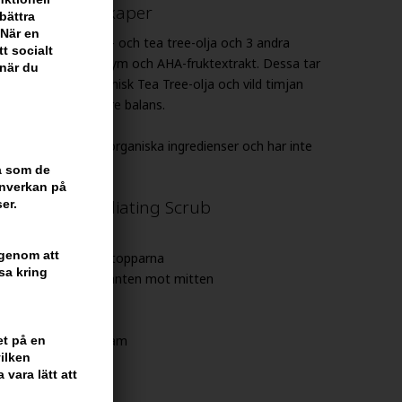
ng Scrub egenskaper
bättra
 När en
ologisk sockerrörs- och tea tree-olja och 3 andra
tt socialt
sk bambu, pumpaenzym och AHA-fruktextrakt. Dessa tar
 när du
kott av talg. Organisk Tea Tree-olja och vild timjan
 hårbotten med bättre balans.
nehåller minst 70% organiska ingredienser och har inte
ra som de
inverkan på
rs Scalp Exfoliating Scrub
er.
u tvättar håret
 genom att
 1-krona ut på fingertopparna
sa kring
 hårbotten från hårkanten mot mitten
ed schampo och balsam
et på en
ilken
vara lätt att