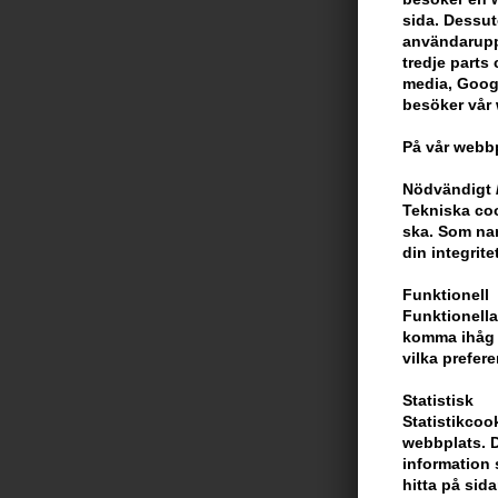
sida. Dessut
användarupp
tredje parts c
media, Googl
besöker vår
På vår webbp
Nödvändigt /
Tekniska coo
ska. Som na
din integrite
Funktionell
Funktionella
komma ihåg d
vilka prefere
Statistisk
Statistikcoo
webbplats. D
information 
hitta på sida