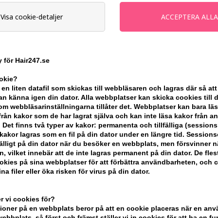
Enhetspris ved 2 stk.
359,00
SEK
Visa cookie-detaljer
-
+
 för Hair247.se
I lager
- Leveranstid: 2-3 arbetsdaga
ookie?
Du tjänar
18 Bonuskronor
på köp av 
 en liten datafil som skickas till webbläsaren och lagras där så att
n känna igen din dator. Alla webbplatser kan skicka cookies till 
m webbläsarinställningarna tillåter det. Webbplatser kan bara lä
KÖP FÖR YTTERLIGARE 499,00 SEK OC
från kakor som de har lagrat själva och kan inte läsa kakor från a
 Det finns två typer av kakor: permanenta och tillfälliga (sessions
akor lagras som en fil på din dator under en längre tid. Session
lfälligt på din dator när du besöker en webbplats, men försvinner n
BESKRIVNING
RECENSIONER
n, vilket innebär att de inte lagras permanent på din dator. De fles
kies på sina webbplatser för att förbättra användbarheten, och 
na filer eller öka risken för virus på din dator.
John Masters Scalp Exfoliating Scrub W
exfolierar, avgiftar, återfuktar och ger 
 vi cookies för?
mjäll.
oner på en webbplats beror på att en cookie placeras när en an
bbplats, så först och främst ställer vi in ​​cookies för att ha en fu