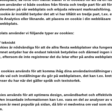
John Masters Scalp Exfoliati
om använder vi både cookies från första och tredje part för att för
levelsen på vår webbplats och erbjuda relevant marknadsföring.
Denna skrubba innehåller bland annat ek
ookie är inställd betyder det att vi har tillåtit en tredje part, t.ex. e
naturliga exfolierande ämnen - organi
e Analytics eller liknande. att placera en cookie i din webbläsare
bort mjäll, produktansamlingar och övers
 webbplats.
avgiftar och ger en hälsosam, skaligfri
lats använder vi följande typer av cookies:
John Masters Scalp Exfoliating Scrub in
 tekniskt
testats på djur.
kies är nödvändiga för att de allra flesta webbplatser ska funge
mnet antyder har de endast teknisk betydelse och därmed ingen 
Hur man använder John Maste
t, eftersom de inte registrerar det du letar efter på andra webbplats
- Använd som förschampo - dvs. innan d
 cookies används för att komma ihåg dina användarinställningar
- Tryck en kvantitet på storleken av en
e val och inställningar du gör på webbplatsen, det kan t.ex. kret
- Använd fingrarna för att massera in i
nser du har när det gäller språk och textstorlek.
- Upprepa på baksidan av huvudet
- Låt arbeta i 3-5 minuter
- Skölj håret ordentligt och avsluta m
kies används för att optimera design, användbarhet och effektivit
en insamlade informationen kan t.ex. vara en del av analyser av v
som är mest populär på sidan, då blir vi medvetna om vad som ska 
Storlek: 150 ml
n.