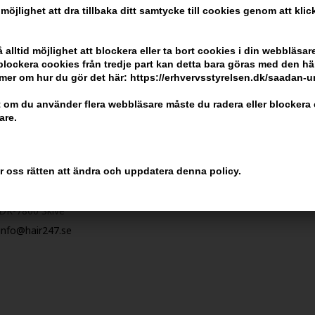
 möjlighet att dra tillbaka ditt samtycke till cookies genom att kli
ndlar
alltid möjlighet att blockera eller ta bort cookies i din webbläsare
r blockera cookies från tredje part kan detta bara göras med den h
mer om hur du gör det här: https://erhvervsstyrelsen.dk/saadan-
 om du använder flera webbläsare måste du radera eller blockera 
are.
Kundservice
Kom ihåg att
Hair247
Billig frakt
er oss rätten att ändra och uppdatera denna policy.
Frisenborgvej 6A
100% nöjdhet -
DK-7800 Skive
info@hair247.se