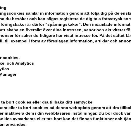
John Masters Organics
ing
ngscookies samlar in information genom att följa dig på de ensk
a du besöker och kan sägas registrera de digitala fotavtryck som
föringskakor är därför "spårningskakor". Den insamlade informa
att skapa en översikt över dina intressen, vanor och aktiviteter för
onser för saker du tidigare har visat intresse för. På det sättet få
ll, till exempel i form av föreslagen information, artiklar och annon
r cookies:
xel och Analytics
ytics
 Manager
 ta bort cookies eller dra tillbaka ditt samtycke
era eller ta bort cookies på denna webbplats genom att dra tillbak
er inaktivera dem i din webbläsares inställningar. Du bör dock v
okies avmarkeras eller tas bort kan det finnas funktioner och tjä
ela din beställning
kan användas.