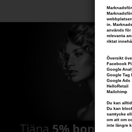
Marknadsför
Marknadsföri
webbplatsern
in. Marknads
används för 
relevanta ann
riktat innehå
Översikt öve
Facebook Pi
Google Anal
Google Tag
Google Ads
HelloRetail
Mailchimp
Du kan alltid
Du kan block
samtycke ell
om att om co
Tjäna
5% bonus
på h
inte längre 