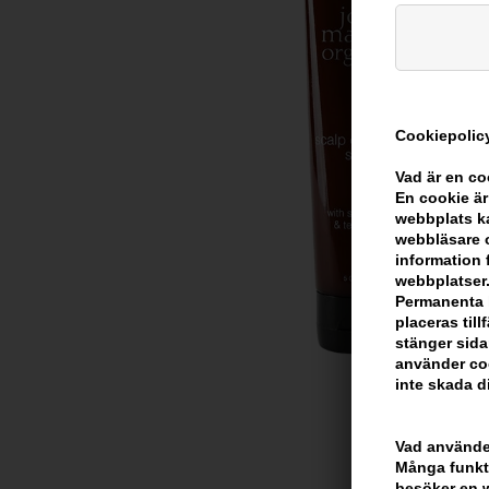
Cookiepolicy
Vad är en c
En cookie är
webbplats ka
webbläsare o
information 
webbplatser.
Permanenta k
placeras til
stänger sida
använder coo
inte skada di
Vad använder
Många funkti
besöker en we