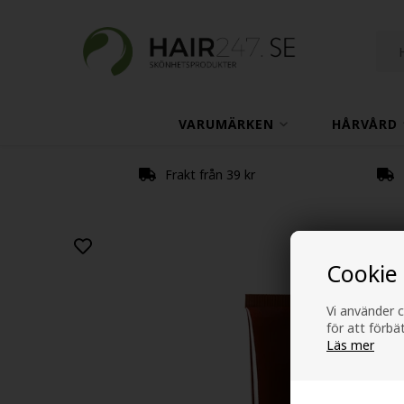
VARUMÄRKEN
HÅRVÅRD
Frakt från 39 kr
Cookie
Vi använder c
för att förb
Läs mer