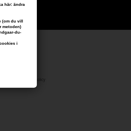
cka här: ändra
 (om du vill
är metoden)
undgaar-du-
cookies i
 vi har
 356 dagars returpolicy