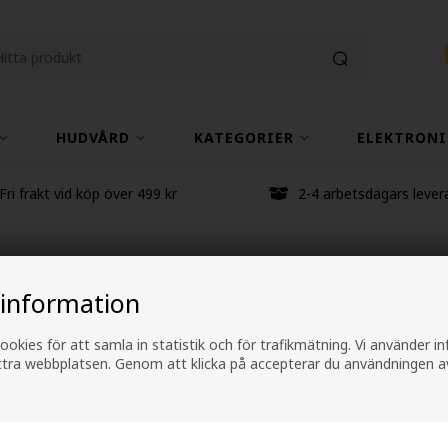
HUDVÅRD
KATEGORIER
ELEKTRONI
Fri frakt vid köp över 499 kr
2-4 arbetsdagars lever
John Masters Scal
 information
w/Sugar Cane & Te
ookies för att samla in statistik och för trafikmätning. Vi använder 
ättra webbplatsen. Genom att klicka på accepterar du användningen a
Varumärken
»
John Masters Organics
373,00
SEK