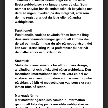
Tekniska cookies är nödvändiga för att de allra
flesta webbplatser ska fungera som de ska. Som
Kerastase Elixir Ultime L'Huile Originale Oil hårolja ger överlägsen
namnet antyder har de endast teknisk betydelse och
prestanda för att på djupet ge näring, stärka och skydda dina
därmed ingen inverkan på din integritet, eftersom
hårfibrer och skapa en fantastisk glans på det vildaste, ohanterliga
de inte registrerar det du letar efter på andra
eller frisigaste håret.
webbplatser.
Funktionell
- Ultralätt för snabbare absorption
Funktionella cookies används för att komma ihåg
- Ger en självlysande lyster till tråkigt, torrt eller burrigt hår och
dina användarinställningar genom att komma ihåg
fungerar som ett värmeskydd under styling.
de val och inställningar du gör på webbplatsen, det
- Flaskan är gjord av 30 % återvunnet glas och påfyllningen, gjord
kan t.ex. kretsa kring vilka preferenser du har när
det gäller språk och textstorlek.
av 95 % återvunnen plast***, hjälper till att minska avfallet utan att
kompromissa med elegansen.
Statistisk
- Leave-in-hårolja med den delikata doften av den ikoniska
Statistikcookies används för att optimera design,
Kérastase-parfymen
användbarhet och effektivitet på en webbplats. Den
insamlade informationen kan t.ex. vara en del av
analyser av vilken information som är mest populär
Hur man använder Kerastase Elixir Ultime L'Huile
på sidan, då blir vi medvetna om vad som ska vara
Originale
lätt att hitta på sidan.
- applicera 1-2 pumpar i fuktigt eller torrt hår
Marknadsföring
Marknadsföringscookies samlar in information
Hur du använder Refill
genom att följa dig på de enskilda webbplatserna