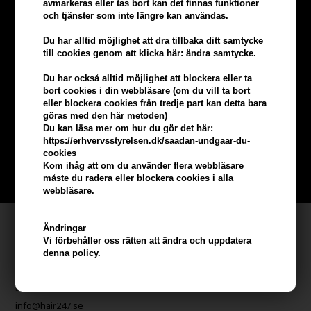
avmarkeras eller tas bort kan det finnas funktioner
och tjänster som inte längre kan användas.
Du har alltid möjlighet att dra tillbaka ditt samtycke
till cookies genom att klicka här: ändra samtycke.
Du har också alltid möjlighet att blockera eller ta
Tjäna
5% bonus
på hela din
bort cookies i din webbläsare (om du vill ta bort
eller blockera cookies från tredje part kan detta bara
beställning
göras med den här metoden)
Du kan läsa mer om hur du gör det här:
https://erhvervsstyrelsen.dk/saadan-undgaar-du-
Bli en del av vår kundklubb gratis och få rabatter när du handlar
cookies
Kom ihåg att om du använder flera webbläsare
BLI EN GRATIS MEDLEM HÄR
måste du radera eller blockera cookies i alla
webbläsare.
Kundservice
Ändringar
Vi förbehåller oss rätten att ändra och uppdatera
Hair247
denna policy.
Frisenborgvej 6A
DK-7800 Skive
info@hair247.se