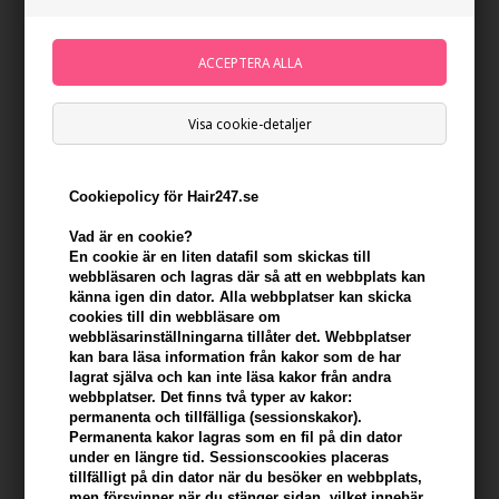
Visa cookie-detaljer
Cookiepolicy för Hair247.se
Vad är en cookie?
En cookie är en liten datafil som skickas till
webbläsaren och lagras där så att en webbplats kan
känna igen din dator. Alla webbplatser kan skicka
cookies till din webbläsare om
Kerastase Elixir Ultime L'Huile Originale Oil 75ml
webbläsarinställningarna tillåter det. Webbplatser
Refillable
kan bara läsa information från kakor som de har
lagrat själva och kan inte läsa kakor från andra
Varumärken
»
Kerastase
Brand:
Kerastase
webbplatser. Det finns två typer av kakor:
721,00
SEK
permanenta och tillfälliga (sessionskakor).
Permanenta kakor lagras som en fil på din dator
under en längre tid. Sessionscookies placeras
tillfälligt på din dator när du besöker en webbplats,
Enhetspris ved 2 stk.
692,00
SEK
Spara 4%
men försvinner när du stänger sidan, vilket innebär