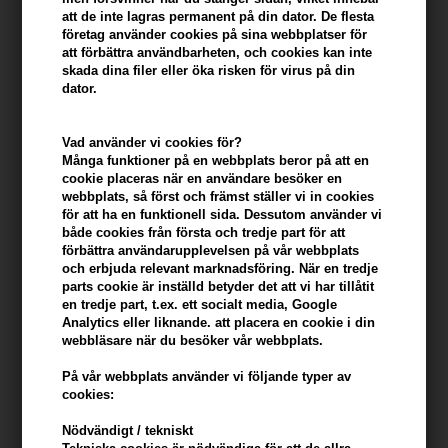
att de inte lagras permanent på din dator. De flesta
företag använder cookies på sina webbplatser för
-
+
att förbättra användbarheten, och cookies kan inte
skada dina filer eller öka risken för virus på din
dator.
I lager
- Leveranstid: 2-3 arbetsdagar
Vad använder vi cookies för?
Du tjänar
35 Bonuskronor
på köp av denna artikel -
Visa mitt
Många funktioner på en webbplats beror på att en
konto
cookie placeras när en användare besöker en
webbplats, så först och främst ställer vi in ​​cookies
för att ha en funktionell sida. Dessutom använder vi
KÖP FÖR YTTERLIGARE 499,00 SEK OCH FÅ FRI FRAKT
499 SEK
både cookies från första och tredje part för att
förbättra användarupplevelsen på vår webbplats
och erbjuda relevant marknadsföring. När en tredje
Beskrivning
Recensioner
Tillverkare
parts cookie är inställd betyder det att vi har tillåtit
en tredje part, t.ex. ett socialt media, Google
Analytics eller liknande. att placera en cookie i din
Unna dig den ultimata lyxiga håroljan med Kerastase Elixir Ultime
webbläsare när du besöker vår webbplats.
L'Huile Originale Oil, nu påfyllningsbar. Berikad med de finaste
ingredienserna, inklusive Wild Camellia och French Camellia, är
På vår webbplats använder vi följande typer av
cookies:
varje droppe en djupt lyxig oljebehandling för alla hårtyper.
Nödvändigt / tekniskt
Egenskaper