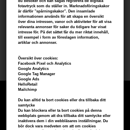
du besöker och kan sägas registrera de digitala
Du kan enkelt fylla på din flaska igen och igen tack vare en 3-
fotavtryck som du ställer in. Marknadsföringskakor
stegsprocess:
är därför "spårningskakor". Den insamlade
1. Skruva loss din tomma oljepåfyllning och separera den från
informationen används för att skapa en översikt
glasflaskan
över dina intressen, vanor och aktiviteter för att visa
relevanta annonser för saker du tidigare har visat
2. Packa upp din nya oljepåfyllning och lägg den i glasflaskan
intresse för. På det sättet får du mer riktat innehåll,
3. Vrid din refill till vänster tills den klickar för att låsa och
till exempel i form av föreslagen information,
återanvänd din tomma refill genom att ta bort pumpen
artiklar och annonser.
Storlek: 75 ml (påfyllningsalternativ)
Översikt över cookies:
Facebook Pixel och Analytics
Kerastase
Google Analytics
Google Tag Manager
Google Ads
HelloRetail
Mailchimp
Du kan alltid ta bort cookies eller dra tillbaka ditt
samtycke
Du kan blockera eller ta bort cookies på denna
webbplats genom att dra tillbaka ditt samtycke eller
inaktivera dem i din webbläsares inställningar. Du
bör dock vara medveten om att om cookies