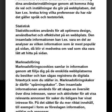
Den milda formeln är lämplig för fint till normalt hår och tar bort talg
dina användarinställningar genom att komma ihåg
och föroreningar från hårbotten och hårfibrerna. Det rengör,
de val och inställningar du gör på webbplatsen, det
lugnar och återfuktar håret försiktigt från rot till spets och lämnar
kan t.ex. kretsa kring vilka preferenser du har när
det gäller språk och textstorlek.
det lätt och luftigt. Formeln, berikad med en kombination av
ingefära och naturliga celler från edelweiss, stärker hårfibrerna
Statistisk
och gör dem motståndskraftiga mot håravfall.
Statistikcookies används för att optimera design,
användbarhet och effektivitet på en webbplats. Den
Håret är klart för behandling och ser mer förstärkt ut med ett
insamlade informationen kan t.ex. vara en del av
analyser av vilken information som är mest populär
fylligare och hälsosammare utseende.
på sidan, då blir vi medvetna om vad som ska vara
lätt att hitta på sidan.
Storlek: 250 ml
Marknadsföring
Marknadsföringscookies samlar in information
Kerastase
genom att följa dig på de enskilda webbplatserna
du besöker och kan sägas registrera de digitala
fotavtryck som du ställer in. Marknadsföringskakor
är därför "spårningskakor". Den insamlade
informationen används för att skapa en översikt
över dina intressen, vanor och aktiviteter för att visa
relevanta annonser för saker du tidigare har visat
intresse för. På det sättet får du mer riktat innehåll,
till exempel i form av föreslagen information,
artiklar och annonser.