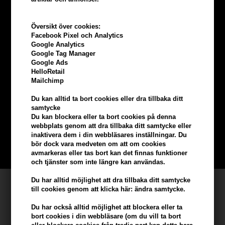
Översikt över cookies:
Facebook Pixel och Analytics
Google Analytics
Google Tag Manager
Google Ads
HelloRetail
Tjäna
5% bonus
på hela din
Mailchimp
Du kan alltid ta bort cookies eller dra tillbaka ditt
beställning
samtycke
Du kan blockera eller ta bort cookies på denna
webbplats genom att dra tillbaka ditt samtycke eller
Bli en del av vår kundklubb gratis och få rabatter när du handlar
inaktivera dem i din webbläsares inställningar. Du
bör dock vara medveten om att om cookies
BLI EN GRATIS MEDLEM HÄR
avmarkeras eller tas bort kan det finnas funktioner
och tjänster som inte längre kan användas.
Du har alltid möjlighet att dra tillbaka ditt samtycke
Kundservice
till cookies genom att klicka här: ändra samtycke.
Hair247
Du har också alltid möjlighet att blockera eller ta
Frisenborgvej 6A
bort cookies i din webbläsare (om du vill ta bort