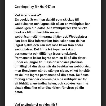
Cookiepolicy för Hair247.se
Vad är en cookie?
En cookie är en liten datafil som skickas till
webbläsaren och lagras där så att en webbplats kan
känna igen din dator. Alla webbplatser kan skicka
cookies till din webbläsare om
webbläsarinställningarna tillåter det. Webbplatser
kan bara läsa information från kakor som de har
lagrat själva och kan inte läsa kakor från andra
Kerastase Genesis Bain Hydra-Fortifiant 250ml
webbplatser. Det finns två typer av kakor:
permanenta och tillfälliga (sessionskakor).
Varumärken
»
Kerastase
Brand:
Kerastase
Permanenta kakor lagras som en fil på din dator
under en längre tid. Sessionscookies placeras
344,00
SEK
tillfälligt på din dator när du besöker en webbplats,
men försvinner när du stänger sidan, vilket innebär
att de inte lagras permanent på din dator. De flesta
Enhetspris ved 2 stk.
330,00
SEK
Spara 4%
företag använder cookies på sina webbplatser för
att förbättra användbarheten, och cookies kan inte
skada dina filer eller öka risken för virus på din
dator.
-
+
Vad använder vi cookies för?
I lager
- Leveranstid: 2-3 arbetsdagar