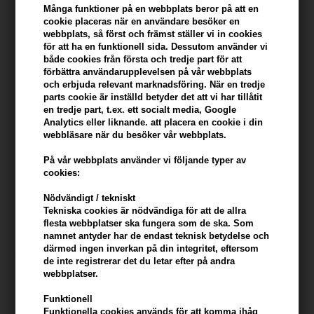
Många funktioner på en webbplats beror på att en
cookie placeras när en användare besöker en
Du tjänar
17 Bonuskronor
på köp av denna artikel -
Visa mitt
webbplats, så först och främst ställer vi in ​​cookies
konto
för att ha en funktionell sida. Dessutom använder vi
både cookies från första och tredje part för att
förbättra användarupplevelsen på vår webbplats
KÖP FÖR YTTERLIGARE 499,00 SEK OCH FÅ FRI FRAKT
499 SEK
och erbjuda relevant marknadsföring. När en tredje
parts cookie är inställd betyder det att vi har tillåtit
en tredje part, t.ex. ett socialt media, Google
Beskrivning
Recensioner
Tillverkare
Analytics eller liknande. att placera en cookie i din
webbläsare när du besöker vår webbplats.
Kerastase Genesis Bain Hydra-Fortifiant Anti Hair-Fall Fortifying
På vår webbplats använder vi följande typer av
cookies:
Shampoo för svagt hår är ett förstärkande schampo mot håravfall
och särskilt för fint och normalt hår.
Nödvändigt / tekniskt
Tekniska cookies är nödvändiga för att de allra
Kerastase Genesis Bain Hydra-Fortifiant beskrivning
flesta webbplatser ska fungera som de ska. Som
namnet antyder har de endast teknisk betydelse och
Förstärkning av schampo mot håravfall för försvagat hår som
därmed ingen inverkan på din integritet, eftersom
tenderar att gå sönder och falla av. Schampot rengör håret
de inte registrerar det du letar efter på andra
försiktigt och stärker hårfibrerna, vilket minskar risken för
webbplatser.
håravfall.
Funktionell
Funktionella cookies används för att komma ihåg