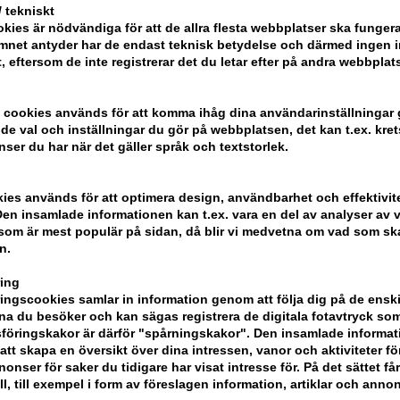
- Skölj inte
 tekniskt
kies är nödvändiga för att de allra flesta webbplatser ska funge
Storlek: 50 ml
mnet antyder har de endast teknisk betydelse och därmed ingen 
t, eftersom de inte registrerar det du letar efter på andra webbplats
Kerastase
 cookies används för att komma ihåg dina användarinställningar
e val och inställningar du gör på webbplatsen, det kan t.ex. kret
nser du har när det gäller språk och textstorlek.
kies används för att optimera design, användbarhet och effektivit
en insamlade informationen kan t.ex. vara en del av analyser av v
som är mest populär på sidan, då blir vi medvetna om vad som ska 
n.
ing
ngscookies samlar in information genom att följa dig på de ensk
a du besöker och kan sägas registrera de digitala fotavtryck som
föringskakor är därför "spårningskakor". Den insamlade informa
att skapa en översikt över dina intressen, vanor och aktiviteter för
onser för saker du tidigare har visat intresse för. På det sättet få
ll, till exempel i form av föreslagen information, artiklar och annon