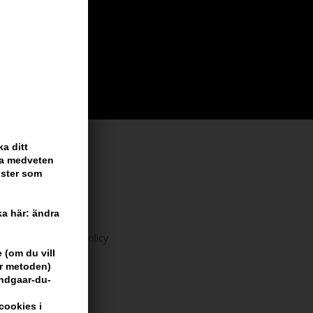
a ditt
ara medveten
nster som
 vi har
cka här: ändra
 356 dagars returpolicy
 (om du vill
är metoden)
undgaar-du-
cookies i