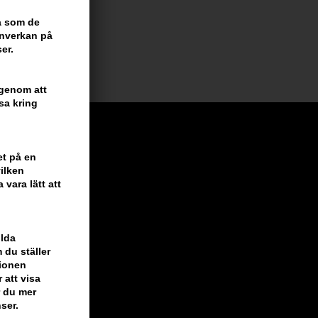
ra som de
inverkan på
er.
 genom att
sa kring
et på en
ilken
vara lätt att
ilda
 du ställer
tionen
 att visa
r du mer
ser.