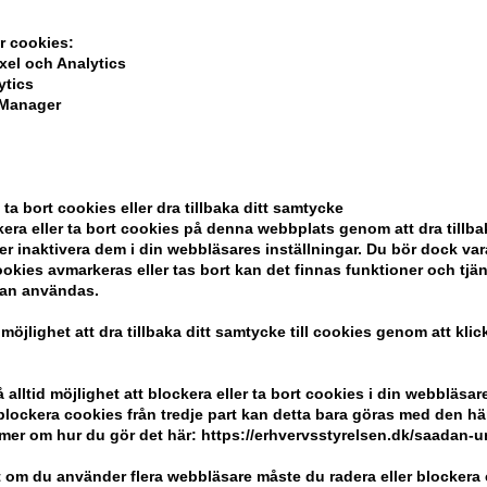
ela din beställning
r cookies:
xel och Analytics
ytics
 Manager
ndlar
 ta bort cookies eller dra tillbaka ditt samtycke
era eller ta bort cookies på denna webbplats genom att dra tillbak
er inaktivera dem i din webbläsares inställningar. Du bör dock v
okies avmarkeras eller tas bort kan det finnas funktioner och tjä
Kundservice
Kom ihåg att
kan användas.
 möjlighet att dra tillbaka ditt samtycke till cookies genom att kli
Hair247
Billig frakt
Frisenborgvej 6A
100% nöjdhet -
alltid möjlighet att blockera eller ta bort cookies i din webbläsare
DK-7800 Skive
r blockera cookies från tredje part kan detta bara göras med den h
info@hair247.se
mer om hur du gör det här: https://erhvervsstyrelsen.dk/saadan-
 om du använder flera webbläsare måste du radera eller blockera 