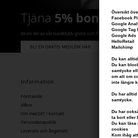
Tjäna
5% bonus
på h
Översikt öve
Facebook Pi
Google Anal
Google Tag
Bli en del av vår kundklubb gratis och få rabatter när du ha
Google Ads
HelloRetail
BLI EN GRATIS MEDLEM HÄR
Mailchimp
Du kan alltid
Du kan block
samtycke ell
om att om co
Information
inte längre 
Du har alltid
Förstasida
samtycke.
Villkor
Du har också 
Om Hair247 / kontakt
ta bort elle
Persondatapolitik
Du kan läsa 
cookies
Leverans och ångerrätt
Kom ihåg att