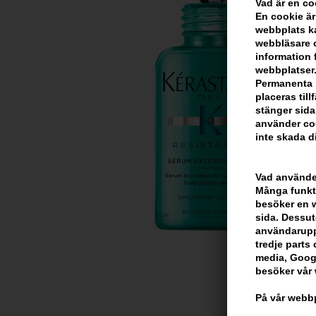
Vad är en c
En cookie är
webbplats ka
webbläsare o
information 
webbplatser.
Permanenta k
placeras til
stänger sida
använder coo
inte skada di
Vad använder
Många funkti
besöker en we
sida. Dessut
användarupp
tredje parts c
media, Googl
besöker vår
På vår webbp