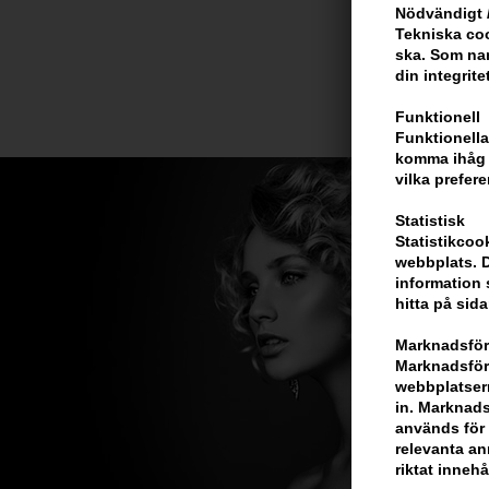
Nödvändigt /
Tekniska coo
ska. Som na
din integrite
Funktionell
Funktionella
komma ihåg d
vilka prefere
Statistisk
Statistikcoo
webbplats. D
information 
hitta på sida
Marknadsför
Marknadsföri
webbplatsern
in. Marknads
används för 
relevanta ann
riktat innehå