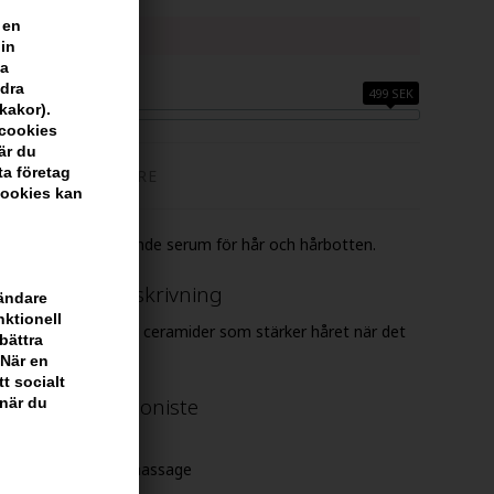
 en
sa mitt konto
din
sa
ndra
H FÅ FRI FRAKT
499 SEK
kakor).
scookies
är du
ta företag
TILLVERKARE
cookies kan
te är ett förstärkande serum för hår och hårbotten.
xtensionist beskrivning
vändare
nktionell
spets. Den innehåller ceramider som stärker håret när det
bättra
 När en
tt socialt
Serum Extentioniste
 när du
arna
lt i samband med hårmassage