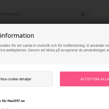
HUDVÅRD
KATEGORIER
ELEKTRONI
 information
ookies för att samla in statistik och för trafikmätning. Vi använder 
Fri frakt vid köp över 499 kr
2-4 arbetsdagars lever
ättra webbplatsen. Genom att klicka på accepterar du användningen a
Kerastase Resista
50 ml
Visa cookie-detaljer
Varumärken
»
Kerastase
Slut i lager
 för Hair247.se
Ej i lager
- Leveranstid: Ukendt arbetsd