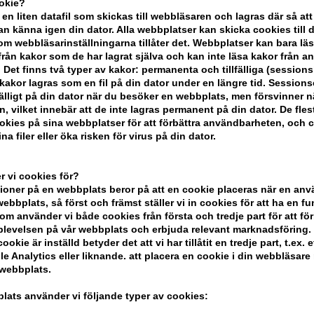
ookie?
 en liten datafil som skickas till webbläsaren och lagras där så att
Du tjänar
på köp av denna artikel -
Vi
n känna igen din dator. Alla webbplatser kan skicka cookies till 
m webbläsarinställningarna tillåter det. Webbplatser kan bara lä
från kakor som de har lagrat själva och kan inte läsa kakor från a
KÖP FÖR YTTERLIGARE 499,00 SEK OC
 Det finns två typer av kakor: permanenta och tillfälliga (sessions
akor lagras som en fil på din dator under en längre tid. Session
lfälligt på din dator när du besöker en webbplats, men försvinner n
n, vilket innebär att de inte lagras permanent på din dator. De fles
BESKRIVNING
RECENSIONER
kies på sina webbplatser för att förbättra användbarheten, och 
na filer eller öka risken för virus på din dator.
Kerastase Resistance Serum Extentionis
 vi cookies för?
Kerastase Resistance Serum E
oner på en webbplats beror på att en cookie placeras när en an
bbplats, så först och främst ställer vi in ​​cookies för att ha en fu
Detta serum stärker håret från rot till 
om använder vi både cookies från första och tredje part för att för
masseras i hår och hårbotten.
levelsen på vår webbplats och erbjuda relevant marknadsföring.
ookie är inställd betyder det att vi har tillåtit en tredje part, t.ex. e
Hur man använder Kerastase 
e Analytics eller liknande. att placera en cookie i din webbläsare
 webbplats.
- arbeta serum in i hårbotten med fingr
lats använder vi följande typer av cookies:
- använd cirkulära rörelser - eventuel