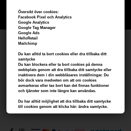
Bli en del av vår kundklubb gratis och få rabatter när du handlar
Översikt över cookies:
Facebook Pixel och Analytics
BLI EN GRATIS MEDLEM HÄR
Google Analytics
Google Tag Manager
Google Ads
Kundservice
HelloRetail
Mailchimp
Hair247
Du kan alltid ta bort cookies eller dra tillbaka ditt
Frisenborgvej 6A
samtycke
DK-7800 Skive
Du kan blockera eller ta bort cookies på denna
webbplats genom att dra tillbaka ditt samtycke eller
info@hair247.se
inaktivera dem i din webbläsares inställningar. Du
bör dock vara medveten om att om cookies
avmarkeras eller tas bort kan det finnas funktioner
Kom ihåg att vi har
och tjänster som inte längre kan användas.
Billig frakt
Du har alltid möjlighet att dra tillbaka ditt samtycke
100% nöjdhet - 356 dagars returpolicy
till cookies genom att klicka här: ändra samtycke.
Du har också alltid möjlighet att blockera eller ta
bort cookies i din webbläsare (om du vill ta bort
eller blockera cookies från tredje part kan detta bara