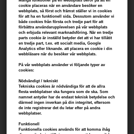
Många funktioner på en webbplats beror på att en
cookie placeras när en användare besöker en
webbplats, så först och främst ställer vi in ​​cookies
Beskrivning
Recensioner
Tillverkare
för att ha en funktionell sida. Dessutom använder vi
både cookies från första och tredje part för att
förbättra användarupplevelsen på vår webbplats
Kerastase Specifique Bain Riche Dermo-Calm schampo är för dem
och erbjuda relevant marknadsföring. När en tredje
som har en känslig och torr hårbotten och torra längder.
parts cookie är inställd betyder det att vi har tillåtit
en tredje part, t.ex. ett socialt media, Google
Kerastase Specifique Bain Riche dermo-Calm
Analytics eller liknande. att placera en cookie i din
egenskaper
webbläsare när du besöker vår webbplats.
Detta schampo återfuktar och lugnar med glycerin- och
På vår webbplats använder vi följande typer av
calophyllumolja. Dessutom innehåller detta schampo Pirocton
cookies:
Olamine, som förhindrar klåda i hårbotten och förhindrar irritation.
Nödvändigt / tekniskt
Schampot lämnar ditt hår glänsande.
Tekniska cookies är nödvändiga för att de allra
flesta webbplatser ska fungera som de ska. Som
Använda Kerastase Specifique Bain Riche Dermocalm
namnet antyder har de endast teknisk betydelse och
därmed ingen inverkan på din integritet, eftersom
- Applicera på vått hår
de inte registrerar det du letar efter på andra
- Emulgera och skölj
webbplatser.
- Upprepa om optimal effekt önskas
Funktionell
Funktionella cookies används för att komma ihåg
Innehåll: 250 ml