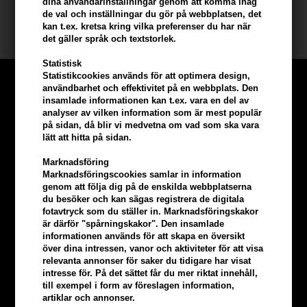
dina användarinställningar genom att komma ihåg
de val och inställningar du gör på webbplatsen, det
Kerastase schampo och hårprodukter
kan t.ex. kretsa kring vilka preferenser du har när
det gäller språk och textstorlek.
Statistisk
Statistikcookies används för att optimera design,
användbarhet och effektivitet på en webbplats. Den
insamlade informationen kan t.ex. vara en del av
analyser av vilken information som är mest populär
på sidan, då blir vi medvetna om vad som ska vara
lätt att hitta på sidan.
Marknadsföring
Marknadsföringscookies samlar in information
genom att följa dig på de enskilda webbplatserna
du besöker och kan sägas registrera de digitala
fotavtryck som du ställer in. Marknadsföringskakor
är därför "spårningskakor". Den insamlade
informationen används för att skapa en översikt
över dina intressen, vanor och aktiviteter för att visa
Tjäna
5% bonus
på hela din
relevanta annonser för saker du tidigare har visat
intresse för. På det sättet får du mer riktat innehåll,
beställning
till exempel i form av föreslagen information,
artiklar och annonser.