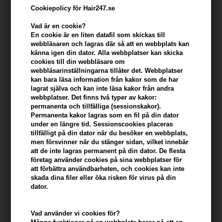
Cookiepolicy för Hair247.se
Vad är en cookie?
En cookie är en liten datafil som skickas till
webbläsaren och lagras där så att en webbplats kan
känna igen din dator. Alla webbplatser kan skicka
cookies till din webbläsare om
webbläsarinställningarna tillåter det. Webbplatser
kan bara läsa information från kakor som de har
lagrat själva och kan inte läsa kakor från andra
webbplatser. Det finns två typer av kakor:
Kerastase Specifique Bain Riche Dermo-calm
permanenta och tillfälliga (sessionskakor).
Shampoo 250ml
Permanenta kakor lagras som en fil på din dator
under en längre tid. Sessionscookies placeras
Varumärken
»
Kerastase
Brand:
Kerastase
tillfälligt på din dator när du besöker en webbplats,
men försvinner när du stänger sidan, vilket innebär
Slut i lager
att de inte lagras permanent på din dator. De flesta
företag använder cookies på sina webbplatser för
Ej i lager
- Leveranstid: Ukendt arbetsdagar
att förbättra användbarheten, och cookies kan inte
skada dina filer eller öka risken för virus på din
Du tjänar
på köp av denna artikel -
Visa mitt konto
dator.
KÖP FÖR YTTERLIGARE 499,00 SEK OCH FÅ FRI FRAKT
499 SEK
Vad använder vi cookies för?