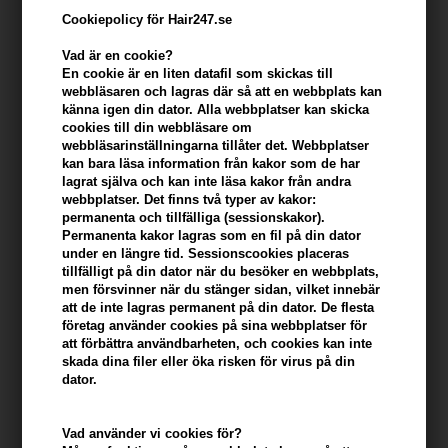
Cookiepolicy för Hair247.se
Vad är en cookie?
En cookie är en liten datafil som skickas till
webbläsaren och lagras där så att en webbplats kan
känna igen din dator. Alla webbplatser kan skicka
cookies till din webbläsare om
webbläsarinställningarna tillåter det. Webbplatser
kan bara läsa information från kakor som de har
lagrat själva och kan inte läsa kakor från andra
webbplatser. Det finns två typer av kakor:
KMS HairPlay Dry Wax 150 ml
permanenta och tillfälliga (sessionskakor).
Permanenta kakor lagras som en fil på din dator
Varumärken
»
KMS
Brand:
KMS
under en längre tid. Sessionscookies placeras
214,00
SEK
tillfälligt på din dator när du besöker en webbplats,
men försvinner när du stänger sidan, vilket innebär
att de inte lagras permanent på din dator. De flesta
företag använder cookies på sina webbplatser för
-
+
att förbättra användbarheten, och cookies kan inte
skada dina filer eller öka risken för virus på din
dator.
I lager
- Leveranstid: 2-3 arbetsdagar
Du tjänar
11 Bonuskronor
på köp av denna artikel -
Visa mitt
Vad använder vi cookies för?