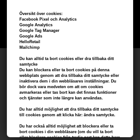
beställning
Översikt över cookies:
Facebook Pixel och Analytics
Bli en del av vår kundklubb gratis och få rabatter när du handlar
Google Analytics
Google Tag Manager
BLI EN GRATIS MEDLEM HÄR
Google Ads
HelloRetail
Mailchimp
Kundservice
Du kan alltid ta bort cookies eller dra tillbaka ditt
samtycke
Hair247
Du kan blockera eller ta bort cookies på denna
webbplats genom att dra tillbaka ditt samtycke eller
Frisenborgvej 6A
inaktivera dem i din webbläsares inställningar. Du
DK-7800 Skive
bör dock vara medveten om att om cookies
avmarkeras eller tas bort kan det finnas funktioner
info@hair247.se
och tjänster som inte längre kan användas.
Du har alltid möjlighet att dra tillbaka ditt samtycke
Kom ihåg att vi har
till cookies genom att klicka här: ändra samtycke.
Billig frakt
Du har också alltid möjlighet att blockera eller ta
100% nöjdhet - 356 dagars returpolicy
bort cookies i din webbläsare (om du vill ta bort
eller blockera cookies från tredje part kan detta bara