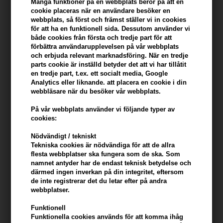
konto
Många funktioner på en webbplats beror på att en
cookie placeras när en användare besöker en
webbplats, så först och främst ställer vi in ​​cookies
KÖP FÖR YTTERLIGARE 499,00 SEK OCH FÅ FRI FRAKT
499 SEK
för att ha en funktionell sida. Dessutom använder vi
både cookies från första och tredje part för att
förbättra användarupplevelsen på vår webbplats
och erbjuda relevant marknadsföring. När en tredje
Beskrivning
Recensioner
Tillverkare
parts cookie är inställd betyder det att vi har tillåtit
en tredje part, t.ex. ett socialt media, Google
Analytics eller liknande. att placera en cookie i din
KMS HairPlay Dry Wax är ett lätt sprayvax som ger hårstrukturen
webbläsare när du besöker vår webbplats.
och en matt finish.
På vår webbplats använder vi följande typer av
KMS HairPlay Dry Wax egenskaper
cookies:
- bra för att göra en rufsig struktur i håret
Nödvändigt / tekniskt
- ger flexibelt grepp
Tekniska cookies är nödvändiga för att de allra
- ger matutseende
flesta webbplatser ska fungera som de ska. Som
namnet antyder har de endast teknisk betydelse och
därmed ingen inverkan på din integritet, eftersom
Hur man använder KMS HairPlay Dry Wax
de inte registrerar det du letar efter på andra
- Skaka behållaren före användning
webbplatser.
- Spraya i handdukstorkat hår
Funktionell
- föna håret
Funktionella cookies används för att komma ihåg
- kan också användas i torrt hår om du vill ha en finish med struktur