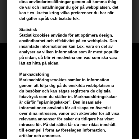
dina användarinställningar genom att komma ihåg
de val och inställningar du gör på webbplatsen, det
kan t.ex. kretsa kring vilka preferenser du har när
Innehåll: 150 ml
det gäller språk och textstorlek.
KMS Kalifornien
Statistisk
Statistikcookies används för att optimera design,
användbarhet och effektivitet på en webbplats. Den
insamlade informationen kan t.ex. vara en del av
analyser av vilken information som är mest populär
på sidan, då blir vi medvetna om vad som ska vara
lätt att hitta på sidan.
Marknadsföring
Marknadsföringscookies samlar in information
genom att följa dig på de enskilda webbplatserna
du besöker och kan sägas registrera de digitala
fotavtryck som du ställer in. Marknadsföringskakor
är därför "spårningskakor". Den insamlade
informationen används för att skapa en översikt
över dina intressen, vanor och aktiviteter för att visa
relevanta annonser för saker du tidigare har visat
intresse för. På det sättet får du mer riktat innehåll,
till exempel i form av föreslagen information,
Tjäna
5% bonus
på hela din
artiklar och annonser.