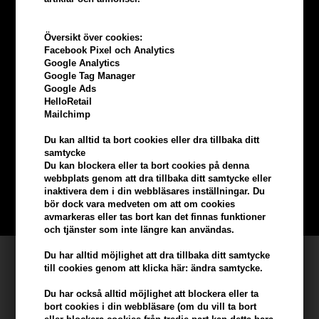
Översikt över cookies:
Facebook Pixel och Analytics
Google Analytics
Google Tag Manager
Google Ads
HelloRetail
Tjäna
5% bonus
på hela din
Mailchimp
beställning
Du kan alltid ta bort cookies eller dra tillbaka ditt
samtycke
Du kan blockera eller ta bort cookies på denna
Bli en del av vår kundklubb gratis och få rabatter när du handlar
webbplats genom att dra tillbaka ditt samtycke eller
inaktivera dem i din webbläsares inställningar. Du
bör dock vara medveten om att om cookies
BLI EN GRATIS MEDLEM HÄR
avmarkeras eller tas bort kan det finnas funktioner
och tjänster som inte längre kan användas.
Du har alltid möjlighet att dra tillbaka ditt samtycke
Kundservice
till cookies genom att klicka här: ändra samtycke.
Hair247
Du har också alltid möjlighet att blockera eller ta
Frisenborgvej 6A
bort cookies i din webbläsare (om du vill ta bort