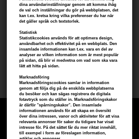
dina användarinställningar genom att komma ihåg
fukt.
de val och inställningar du gör på webbplatsen, det
kan t.ex. kretsa kring vilka preferenser du har när
Användning av produkten
det gäller språk och textstorlek.
- Tvätta håret med schampo och skölj noggrant.
Statistisk
- Applicera en lämplig mängd balsam i håret.
Statistikcookies används för att optimera design,
- Fördela det jämnt från rot till spets.
användbarhet och effektivitet på en webbplats. Den
- Låt verka i 2-3 minuter.
insamlade informationen kan t.ex. vara en del av
- Skölj noggrant med vatten.
analyser av vilken information som är mest populär
på sidan, då blir vi medvetna om vad som ska vara
lätt att hitta på sidan.
Storlek: 250ml.
Marknadsföring
Lernberger Stafsing
Marknadsföringscookies samlar in information
genom att följa dig på de enskilda webbplatserna
du besöker och kan sägas registrera de digitala
fotavtryck som du ställer in. Marknadsföringskakor
är därför "spårningskakor". Den insamlade
informationen används för att skapa en översikt
över dina intressen, vanor och aktiviteter för att visa
relevanta annonser för saker du tidigare har visat
intresse för. På det sättet får du mer riktat innehåll,
till exempel i form av föreslagen information,
artiklar och annonser.