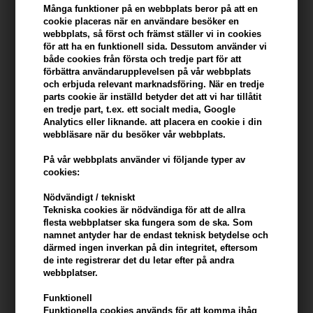
Du tjänar
16 Bonuskronor
på köp av denna artikel -
Visa mitt
Många funktioner på en webbplats beror på att en
konto
cookie placeras när en användare besöker en
webbplats, så först och främst ställer vi in ​​cookies
för att ha en funktionell sida. Dessutom använder vi
KÖP FÖR YTTERLIGARE 499,00 SEK OCH FÅ FRI FRAKT
499 SEK
både cookies från första och tredje part för att
förbättra användarupplevelsen på vår webbplats
och erbjuda relevant marknadsföring. När en tredje
parts cookie är inställd betyder det att vi har tillåtit
Beskrivning
Recensioner
Tillverkare
en tredje part, t.ex. ett socialt media, Google
Analytics eller liknande. att placera en cookie i din
Lernberger Stafsing Hydrating & Strengthening Conditioner 250ml
webbläsare när du besöker vår webbplats.
På vår webbplats använder vi följande typer av
Ett fuktgivande och stärkande balsam som återställer och
cookies:
vitaliserar ditt hår med naturliga ingredienser.
Nödvändigt / tekniskt
Egenskaper
Tekniska cookies är nödvändiga för att de allra
flesta webbplatser ska fungera som de ska. Som
Detta balsam har utvecklats för att ge intensiv fukt och styrka till
namnet antyder har de endast teknisk betydelse och
torrt och försvagat hår. Den är berikad med arganolja och
därmed ingen inverkan på din integritet, eftersom
de inte registrerar det du letar efter på andra
sidenproteiner som ger näring och skyddar håret. Formulan
webbplatser.
hjälper till att förbättra hårets elasticitet och minskar brott, vilket
gör det mjukt, glänsande och mer motståndskraftigt. Perfekt för
Funktionell
dagligt bruk och passar alla hårtyper som behöver extra vård och
Funktionella cookies används för att komma ihåg