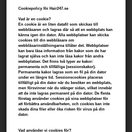
Cookiepolicy för Hair247.se
Vad är en cookie?
En cookie är en liten datafil som skickas till
webbläsaren och lagras där så att en webbplats kan
känna igen din dator. Alla webbplatser kan skicka
cookies till din webbläsare om
webbläsarinställningarna tillåter det. Webbplatser
kan bara läsa information från kakor som de har
lagrat själva och kan inte läsa kakor från andra
Lernberg Stafsing Hydrating & strengthening
webbplatser. Det finns två typer av kakor:
permanenta och tillfälliga (sessionskakor).
Conditioner 250ml
Permanenta kakor lagras som en fil på din dator
under en längre tid. Sessionscookies placeras
Varumärken
»
Lernberger Stafsing
Brand:
Lernberger Stafsing
tillfälligt på din dator när du besöker en webbplats,
318,00
SEK
men försvinner när du stänger sidan, vilket innebär
att de inte lagras permanent på din dator. De flesta
företag använder cookies på sina webbplatser för
att förbättra användbarheten, och cookies kan inte
-
+
skada dina filer eller öka risken för virus på din
dator.
I lager
- Leveranstid: 2-3 arbetsdagar
Vad använder vi cookies för?