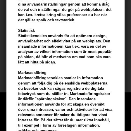
dina användarinställningar genom att komma ihåg
fukt.
de val och inställningar du gör på webbplatsen, det
kan t.ex. kretsa kring vilka preferenser du har när
Användning av produkten
det gäller språk och textstorlek.
- Tvätta håret med schampo och skölj noggrant.
Statistisk
- Applicera en lämplig mängd balsam i håret.
Statistikcookies används för att optimera design,
- Fördela det jämnt från rot till spets.
användbarhet och effektivitet på en webbplats. Den
- Låt verka i 2-3 minuter.
insamlade informationen kan t.ex. vara en del av
- Skölj noggrant med vatten.
analyser av vilken information som är mest populär
på sidan, då blir vi medvetna om vad som ska vara
lätt att hitta på sidan.
Storlek: 500ml.
Marknadsföring
Lernberger Stafsing
Marknadsföringscookies samlar in information
genom att följa dig på de enskilda webbplatserna
du besöker och kan sägas registrera de digitala
fotavtryck som du ställer in. Marknadsföringskakor
är därför "spårningskakor". Den insamlade
informationen används för att skapa en översikt
över dina intressen, vanor och aktiviteter för att visa
relevanta annonser för saker du tidigare har visat
intresse för. På det sättet får du mer riktat innehåll,
till exempel i form av föreslagen information,
artiklar och annonser.