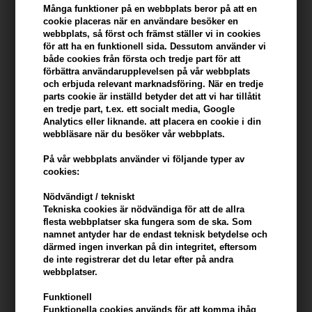
Du tjänar
25 Bonuskronor
på köp av denna artikel -
Visa mitt
Många funktioner på en webbplats beror på att en
konto
cookie placeras när en användare besöker en
webbplats, så först och främst ställer vi in ​​cookies
för att ha en funktionell sida. Dessutom använder vi
KÖP FÖR YTTERLIGARE 499,00 SEK OCH FÅ FRI FRAKT
499 SEK
både cookies från första och tredje part för att
förbättra användarupplevelsen på vår webbplats
och erbjuda relevant marknadsföring. När en tredje
parts cookie är inställd betyder det att vi har tillåtit
Beskrivning
Recensioner
Tillverkare
en tredje part, t.ex. ett socialt media, Google
Analytics eller liknande. att placera en cookie i din
Lernberger Stafsing Hydrating & Strengthening Conditioner 500ml
webbläsare när du besöker vår webbplats.
På vår webbplats använder vi följande typer av
Ett fuktgivande och stärkande balsam som återställer och
cookies:
vitaliserar ditt hår med naturliga ingredienser.
Nödvändigt / tekniskt
Egenskaper
Tekniska cookies är nödvändiga för att de allra
flesta webbplatser ska fungera som de ska. Som
Detta balsam har utvecklats för att ge intensiv fukt och styrka till
namnet antyder har de endast teknisk betydelse och
torrt och försvagat hår. Den är berikad med arganolja och
därmed ingen inverkan på din integritet, eftersom
de inte registrerar det du letar efter på andra
sidenproteiner som ger näring och skyddar håret. Formulan
webbplatser.
hjälper till att förbättra hårets elasticitet och minskar brott, vilket
gör det mjukt, glänsande och mer motståndskraftigt. Perfekt för
Funktionell
dagligt bruk och passar alla hårtyper som behöver extra vård och
Funktionella cookies används för att komma ihåg