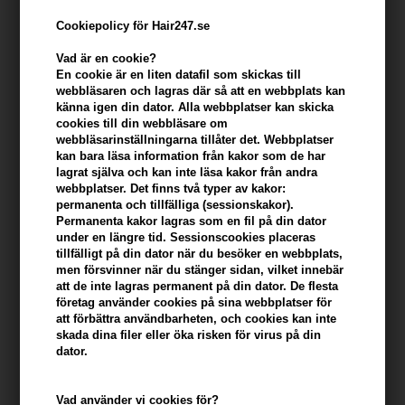
Cookiepolicy för Hair247.se
Vad är en cookie?
En cookie är en liten datafil som skickas till
webbläsaren och lagras där så att en webbplats kan
känna igen din dator. Alla webbplatser kan skicka
cookies till din webbläsare om
webbläsarinställningarna tillåter det. Webbplatser
kan bara läsa information från kakor som de har
lagrat själva och kan inte läsa kakor från andra
Lernberg Stafsing Hydrating & strengthening
webbplatser. Det finns två typer av kakor:
permanenta och tillfälliga (sessionskakor).
Conditioner 500ml
Permanenta kakor lagras som en fil på din dator
under en längre tid. Sessionscookies placeras
Varumärken
»
Lernberger Stafsing
Brand:
Lernberger Stafsing
tillfälligt på din dator när du besöker en webbplats,
505,00
SEK
men försvinner när du stänger sidan, vilket innebär
att de inte lagras permanent på din dator. De flesta
företag använder cookies på sina webbplatser för
att förbättra användbarheten, och cookies kan inte
-
+
skada dina filer eller öka risken för virus på din
dator.
I lager
- Leveranstid: 2-3 arbetsdagar
Vad använder vi cookies för?