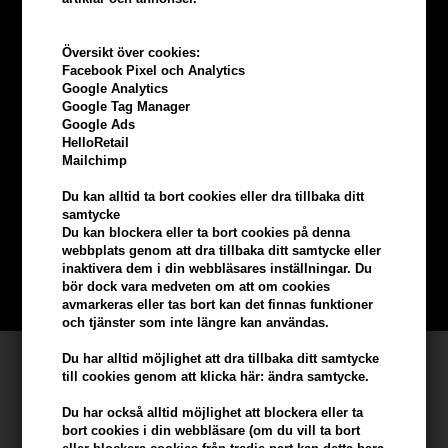
Översikt över cookies:
Facebook Pixel och Analytics
Google Analytics
Google Tag Manager
Google Ads
HelloRetail
Tjäna
5% bonus
på hela din
Mailchimp
beställning
Du kan alltid ta bort cookies eller dra tillbaka ditt
samtycke
Du kan blockera eller ta bort cookies på denna
Bli en del av vår kundklubb gratis och få rabatter när du handlar
webbplats genom att dra tillbaka ditt samtycke eller
inaktivera dem i din webbläsares inställningar. Du
bör dock vara medveten om att om cookies
BLI EN GRATIS MEDLEM HÄR
avmarkeras eller tas bort kan det finnas funktioner
och tjänster som inte längre kan användas.
Du har alltid möjlighet att dra tillbaka ditt samtycke
Kundservice
till cookies genom att klicka här: ändra samtycke.
Hair247
Du har också alltid möjlighet att blockera eller ta
Frisenborgvej 6A
bort cookies i din webbläsare (om du vill ta bort