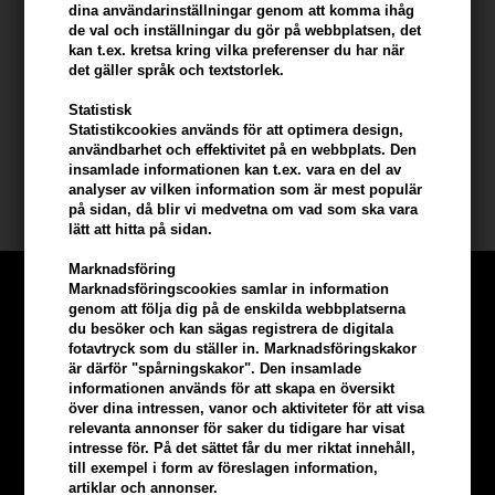
dina användarinställningar genom att komma ihåg
Användning av produkten
de val och inställningar du gör på webbplatsen, det
- Applicera önskad mängd i vått eller torrt hår.
kan t.ex. kretsa kring vilka preferenser du har när
det gäller språk och textstorlek.
- Fördela produkten jämnt genom håret.
- Styla och låt torka naturligt eller föna för önskad stil.
Statistisk
Statistikcookies används för att optimera design,
Storlek: 150ml.
användbarhet och effektivitet på en webbplats. Den
insamlade informationen kan t.ex. vara en del av
analyser av vilken information som är mest populär
Lernberger Stafsing
på sidan, då blir vi medvetna om vad som ska vara
lätt att hitta på sidan.
Marknadsföring
Marknadsföringscookies samlar in information
genom att följa dig på de enskilda webbplatserna
du besöker och kan sägas registrera de digitala
fotavtryck som du ställer in. Marknadsföringskakor
är därför "spårningskakor". Den insamlade
informationen används för att skapa en översikt
över dina intressen, vanor och aktiviteter för att visa
relevanta annonser för saker du tidigare har visat
intresse för. På det sättet får du mer riktat innehåll,
till exempel i form av föreslagen information,
artiklar och annonser.