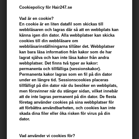
Cookiepolicy för Hair247.se
Vad är en cookie?
En cookie är en liten datafil som skickas till
webbläsaren och lagras där så att en webbplats kan
känna igen din dator. Alla webbplatser kan skicka
cookies till din webbläsare om
webbläsarinställningarna tillåter det. Webbplatser
kan bara läsa information från kakor som de har
lagrat själva och kan inte läsa kakor från andra
webbplatser. Det finns två typer av kakor:
Lernberger Stafsing Blowout styling cream 150ml
permanenta och tillfälliga (sessionskakor).
Varumärken
»
Lernberger Stafsing
Brand:
Lernberger Stafsing
Permanenta kakor lagras som en fil på din dator
under en längre tid. Sessionscookies placeras
318,00
SEK
tillfälligt på din dator när du besöker en webbplats,
men försvinner när du stänger sidan, vilket innebär
att de inte lagras permanent på din dator. De flesta
företag använder cookies på sina webbplatser för
-
+
att förbättra användbarheten, och cookies kan inte
skada dina filer eller öka risken för virus på din
dator.
I lager
- Leveranstid: 2-3 arbetsdagar
Du tjänar
16 Bonuskronor
på köp av denna artikel -
Visa mitt
Vad använder vi cookies för?