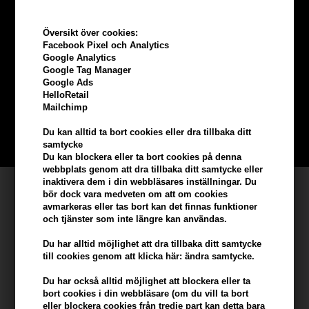
Översikt över cookies:
Tjäna
5% bonus
på hela din
Facebook Pixel och Analytics
Google Analytics
Google Tag Manager
beställning
Google Ads
HelloRetail
Mailchimp
Bli en del av vår kundklubb gratis och få rabatter när du handlar
Du kan alltid ta bort cookies eller dra tillbaka ditt
BLI EN GRATIS MEDLEM HÄR
samtycke
Du kan blockera eller ta bort cookies på denna
webbplats genom att dra tillbaka ditt samtycke eller
inaktivera dem i din webbläsares inställningar. Du
Kundservice
bör dock vara medveten om att om cookies
avmarkeras eller tas bort kan det finnas funktioner
Hair247
och tjänster som inte längre kan användas.
Frisenborgvej 6A
Du har alltid möjlighet att dra tillbaka ditt samtycke
DK-7800 Skive
till cookies genom att klicka här: ändra samtycke.
info@hair247.se
Du har också alltid möjlighet att blockera eller ta
bort cookies i din webbläsare (om du vill ta bort
Kom ihåg att vi har
eller blockera cookies från tredje part kan detta bara