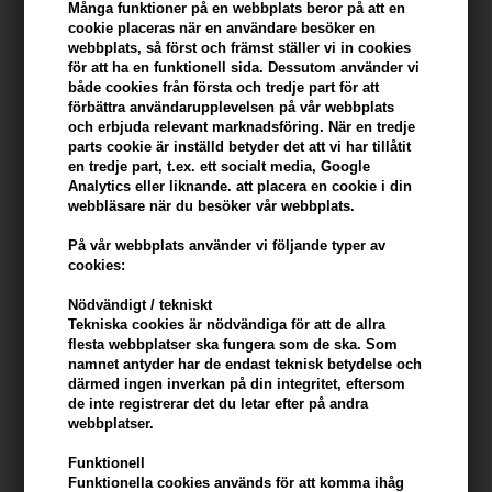
konto
Många funktioner på en webbplats beror på att en
cookie placeras när en användare besöker en
webbplats, så först och främst ställer vi in ​​cookies
KÖP FÖR YTTERLIGARE 499,00 SEK OCH FÅ FRI FRAKT
499 SEK
för att ha en funktionell sida. Dessutom använder vi
både cookies från första och tredje part för att
förbättra användarupplevelsen på vår webbplats
och erbjuda relevant marknadsföring. När en tredje
Beskrivning
Recensioner
Tillverkare
parts cookie är inställd betyder det att vi har tillåtit
en tredje part, t.ex. ett socialt media, Google
Lernberger Stafsing Blowout Styling Cream 150ml
Analytics eller liknande. att placera en cookie i din
webbläsare när du besöker vår webbplats.
En polerande och återfuktande stylingkräm som ger fyllighet,
På vår webbplats använder vi följande typer av
definition och mjuk hållning med naturliga ingredienser.
cookies:
Egenskaper
Nödvändigt / tekniskt
Tekniska cookies är nödvändiga för att de allra
Den här stylingkrämen är designad för att ge håret naturlig rörelse
flesta webbplatser ska fungera som de ska. Som
och glans, samtidigt som den definierar lockar och tämjer flykt. Den
namnet antyder har de endast teknisk betydelse och
därmed ingen inverkan på din integritet, eftersom
är berikad med arganolja och svartkumminolja, som återfuktar,
de inte registrerar det du letar efter på andra
mjukgör och skyddar håret från värme. Krämen minskar frizz och
webbplatser.
lämnar håret mjukt och glänsande. Passar alla hårtyper som vill ha
extra fyllighet och definition.
Funktionell
Funktionella cookies används för att komma ihåg