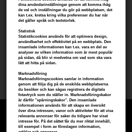
hårbotten. Sprayen skapar en långvarig "dag-på-stranden"-look
dina användarinställningar genom att komma ihåg
de val och inställningar du gör på webbplatsen, det
och skyddar samtidigt håret från dagliga skador.
kan t.ex. kretsa kring vilka preferenser du har när
det gäller språk och textstorlek.
Användning av produkten
Statistisk
- Spraya i fuktigt eller torrt hår.
Statistikcookies används för att optimera design,
- Använd en diffuser för att föna eller låt håret torka naturligt.
användbarhet och effektivitet på en webbplats. Den
- Använd när som helst under dagen för att fräscha upp och styla
insamlade informationen kan t.ex. vara en del av
håret.
analyser av vilken information som är mest populär
på sidan, då blir vi medvetna om vad som ska vara
- Skölj sprayknappen under ljummet vatten om den blir igensatt.
lätt att hitta på sidan.
Storlek: 200ml.
Marknadsföring
Marknadsföringscookies samlar in information
Lernberger Stafsing
genom att följa dig på de enskilda webbplatserna
du besöker och kan sägas registrera de digitala
fotavtryck som du ställer in. Marknadsföringskakor
är därför "spårningskakor". Den insamlade
informationen används för att skapa en översikt
över dina intressen, vanor och aktiviteter för att visa
relevanta annonser för saker du tidigare har visat
intresse för. På det sättet får du mer riktat innehåll,
till exempel i form av föreslagen information,
artiklar och annonser.