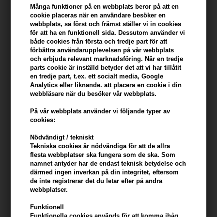
konto
Många funktioner på en webbplats beror på att en
cookie placeras när en användare besöker en
webbplats, så först och främst ställer vi in ​​cookies
KÖP FÖR YTTERLIGARE 499,00 SEK OCH FÅ FRI FRAKT
499 SEK
för att ha en funktionell sida. Dessutom använder vi
både cookies från första och tredje part för att
förbättra användarupplevelsen på vår webbplats
Beskrivning
Recensioner
Tillverkare
och erbjuda relevant marknadsföring. När en tredje
parts cookie är inställd betyder det att vi har tillåtit
en tredje part, t.ex. ett socialt media, Google
Lernberger Stafsing Saltvattenspray 200ml
Analytics eller liknande. att placera en cookie i din
webbläsare när du besöker vår webbplats.
En texturerande saltvattenspray som ger volym och skapar en
På vår webbplats använder vi följande typer av
avslappnad, naturlig strandlook med kraftfulla ingredienser.
cookies:
Egenskaper
Nödvändigt / tekniskt
Tekniska cookies är nödvändiga för att de allra
Denna saltvattenspray är formulerad för att ge omedelbar volym
flesta webbplatser ska fungera som de ska. Som
och textur till alla hårtyper. Den innehåller ett mineralkomplex med
namnet antyder har de endast teknisk betydelse och
magnesium, zink och koppar, vilket ger håret fyllighet och en mjuk,
därmed ingen inverkan på din integritet, eftersom
de inte registrerar det du letar efter på andra
naturlig konsistens. Druvkärneextrakt skyddar hårfärgen från att
webbplatser.
blekna och motverkar värmeskador, medan aminosyror från jäst
stärker håret från rot till topp. Solrosfröextrakt skyddar mot UV-
Funktionell
strålar, och broccoliolja och sorbitol tillför extra fukt och vård till
Funktionella cookies används för att komma ihåg