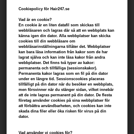
Cookiepolicy för Hair247.se
Vad är en cookie?
En cookie är en liten datafil som skickas till
webbläsaren och lagras där så att en webbplats kan
känna igen din dator. Alla webbplatser kan skicka
cookies till din webbläsare om
webbläsarinställningarna tillåter det. Webbplatser
kan bara läsa information från kakor som de har
lagrat själva och kan inte läsa kakor från andra
Lernberger Stafsing Saltwater spray 200ml
webbplatser. Det finns två typer av kakor:
permanenta och tillfälliga (sessionskakor).
Varumärken
»
Lernberger Stafsing
Brand:
Lernberger Stafsing
Permanenta kakor lagras som en fil på din dator
under en längre tid. Sessionscookies placeras
326,00
SEK
tillfälligt på din dator när du besöker en webbplats,
men försvinner när du stänger sidan, vilket innebär
att de inte lagras permanent på din dator. De flesta
företag använder cookies på sina webbplatser för
-
+
att förbättra användbarheten, och cookies kan inte
skada dina filer eller öka risken för virus på din
I lager
- Leveranstid: 2-3 arbetsdagar
dator.
Du tjänar
16 Bonuskronor
på köp av denna artikel -
Visa mitt
Vad använder vi cookies för?