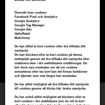
Översikt över cookies:
Facebook Pixel och Analytics
Google Analytics
Google Tag Manager
Google Ads
HelloRetail
Mailchimp
Tjäna
5% bonus
på hela din
Du kan alltid ta bort cookies eller dra tillbaka ditt
samtycke
beställning
Du kan blockera eller ta bort cookies på denna
webbplats genom att dra tillbaka ditt samtycke eller
inaktivera dem i din webbläsares inställningar. Du
Bli en del av vår kundklubb gratis och få rabatter när du handlar
bör dock vara medveten om att om cookies
avmarkeras eller tas bort kan det finnas funktioner
BLI EN GRATIS MEDLEM HÄR
och tjänster som inte längre kan användas.
Du har alltid möjlighet att dra tillbaka ditt samtycke
till cookies genom att klicka här: ändra samtycke.
Kundservice
Du har också alltid möjlighet att blockera eller ta
Hair247
bort cookies i din webbläsare (om du vill ta bort
Frisenborgvej 6A