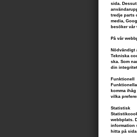
sida. Dessut
användarupp
tredje parts c
media, Googl
besöker vår
På vår webbp
Nödvändigt /
Tekniska coo
ska. Som na
din integrite
Funktionell
Funktionella
komma ihåg d
vilka prefere
Statistisk
Statistikcoo
webbplats. D
information 
hitta på sida