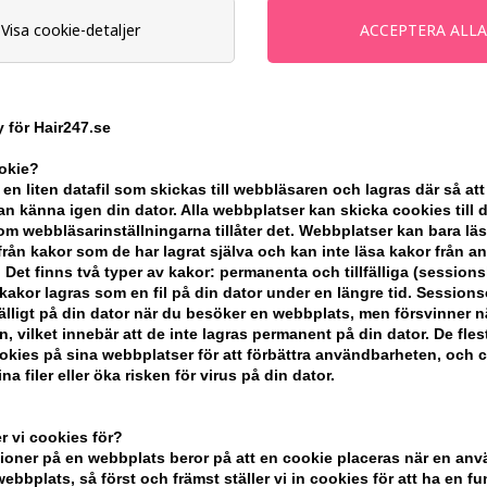
Erbjudandet gäller: 30.07.26 - 13.08.26
Visa cookie-detaljer
Enhetspris ved 2
Tidigare lägsta pris:
 för Hair247.se
-
+
ookie?
 en liten datafil som skickas till webbläsaren och lagras där så att
I lager
- Leveranstid: 2-3 arbetsdaga
n känna igen din dator. Alla webbplatser kan skicka cookies till 
m webbläsarinställningarna tillåter det. Webbplatser kan bara lä
från kakor som de har lagrat själva och kan inte läsa kakor från a
Du tjänar
9 Bonuskronor
på köp av d
 Det finns två typer av kakor: permanenta och tillfälliga (sessions
akor lagras som en fil på din dator under en längre tid. Session
KÖP FÖR YTTERLIGARE 499,00 SEK OC
lfälligt på din dator när du besöker en webbplats, men försvinner n
n, vilket innebär att de inte lagras permanent på din dator. De fles
kies på sina webbplatser för att förbättra användbarheten, och 
na filer eller öka risken för virus på din dator.
BESKRIVNING
RECENSIONER
 vi cookies för?
oner på en webbplats beror på att en cookie placeras när en an
L'Oréal Professionnel Pro Longer Leave 
bbplats, så först och främst ställer vi in ​​cookies för att ha en fu