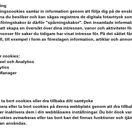
Loreal Serie Expert
ing
ngscookies samlar in information genom att följa dig på de ensk
a du besöker och kan sägas registrera de digitala fotavtryck som
föringskakor är därför "spårningskakor". Den insamlade informa
att skapa en översikt över dina intressen, vanor och aktiviteter för
onser för saker du tidigare har visat intresse för. På det sättet få
ll, till exempel i form av föreslagen information, artiklar och annon
r cookies:
xel och Analytics
ytics
 Manager
 ta bort cookies eller dra tillbaka ditt samtycke
era eller ta bort cookies på denna webbplats genom att dra tillbak
er inaktivera dem i din webbläsares inställningar. Du bör dock v
okies avmarkeras eller tas bort kan det finnas funktioner och tjä
ela din beställning
kan användas.