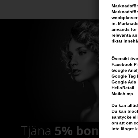
Marknadsför
Marknadsföri
webbplatsern
in. Marknads
används för 
relevanta ann
riktat innehå
Översikt öve
Facebook Pi
Google Anal
Google Tag
Google Ads
HelloRetail
Mailchimp
Du kan alltid
Du kan block
samtycke ell
om att om co
Tjäna
5% bonus
på h
inte längre 