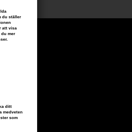
ilda
 du ställer
tionen
 att visa
r du mer
ser.
a ditt
ara medveten
nster som