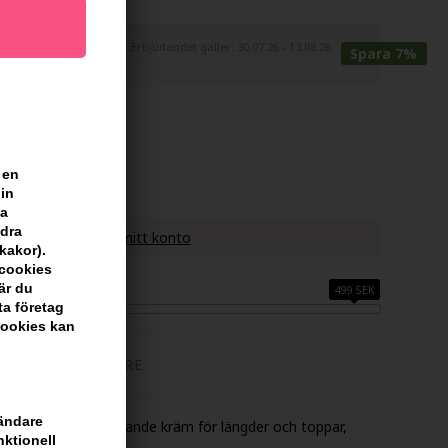
Erbjudandet gäller: 30.07.26 - 13.08.26
 200,00
180,00
SEK
Spara 7%
 en
r
din
sa
ndra
enna artikel -
Visa mitt konto
kakor).
scookies
H FÅ FRI FRAKT
är du
499 SEK
ta företag
cookies kan
TILLVERKARE
vändare
In är en längdförnyande kräm för längder och toppar,
nktionell