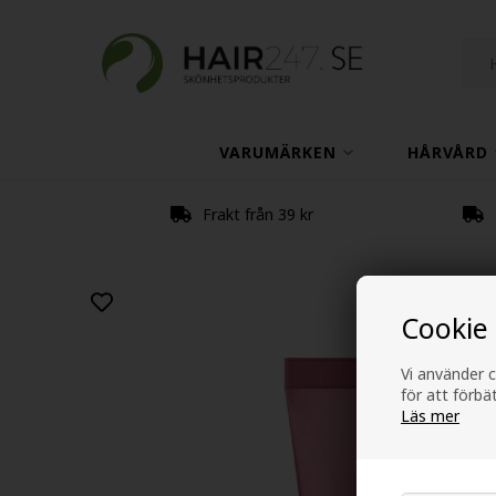
VARUMÄRKEN
HÅRVÅRD
Frakt från 39 kr
Cookie
Vi använder c
för att förb
Läs mer