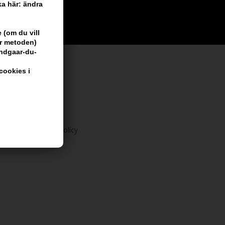
cka här: ändra
 (om du vill
är metoden)
undgaar-du-
cookies i
 vi har
 356 dagars returpolicy