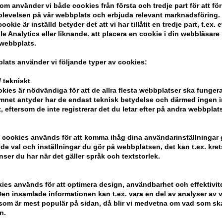
driven av patenterad Filler-A100-teknol
om använder vi både cookies från första och tredje part för att för
levelsen på vår webbplats och erbjuda relevant marknadsföring.
Egenskaper
ookie är inställd betyder det att vi har tillåtit en tredje part, t.ex. e
e Analytics eller liknande. att placera en cookie i din webbläsare
- Lämplig för långt hår som lider av tun
 webbplats.
- Ger skydd mot frizz
- Hjälper till att förnya hårfibern
lats använder vi följande typer av cookies:
- Skyddar håret mot värme upp till 230°
 tekniskt
- lämnar hårfibern stark och med mindre 
kies är nödvändiga för att de allra flesta webbplatser ska funge
mnet antyder har de endast teknisk betydelse och därmed ingen 
Loréal Serie Expert Pro Longer Leave I
t, eftersom de inte registrerar det du letar efter på andra webbplats
lättare förpackning.
 cookies används för att komma ihåg dina användarinställningar
Ansökan
e val och inställningar du gör på webbplatsen, det kan t.ex. kret
nser du har när det gäller språk och textstorlek.
- Applicera i rent, handdukstorkat hår
- Skölj inte ur igen
- Använd en fön och ställ in håret efte
kies används för att optimera design, användbarhet och effektivit
en insamlade informationen kan t.ex. vara en del av analyser av v
som är mest populär på sidan, då blir vi medvetna om vad som ska 
Storlek: 150ml
n.