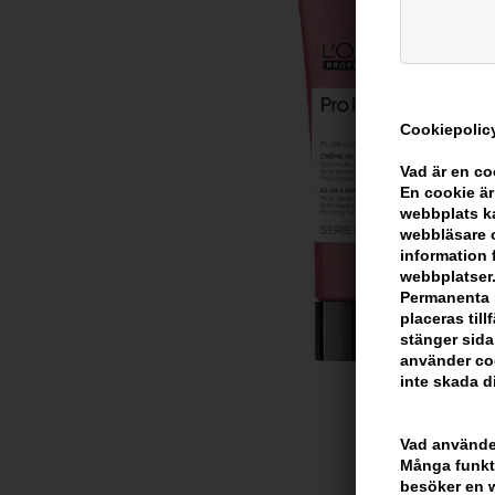
Cookiepolicy
Vad är en c
En cookie är
webbplats ka
webbläsare o
information 
webbplatser.
Permanenta k
placeras til
stänger sida
använder coo
inte skada di
Vad använder
Många funkti
besöker en we