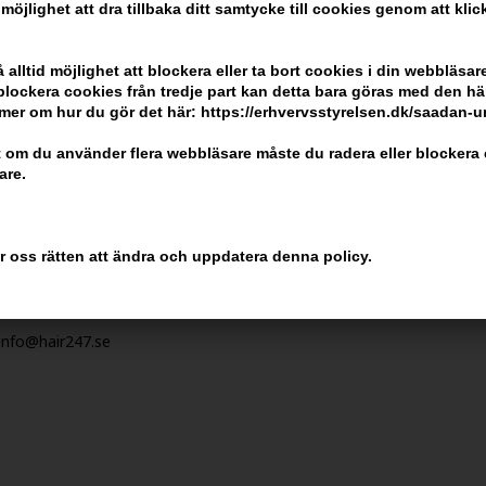
 möjlighet att dra tillbaka ditt samtycke till cookies genom att kli
ndlar
alltid möjlighet att blockera eller ta bort cookies i din webbläsare
r blockera cookies från tredje part kan detta bara göras med den h
mer om hur du gör det här: https://erhvervsstyrelsen.dk/saadan-
 om du använder flera webbläsare måste du radera eller blockera 
are.
Kundservice
Kom ihåg att
Hair247
Billig frakt
er oss rätten att ändra och uppdatera denna policy.
Frisenborgvej 6A
100% nöjdhet -
DK-7800 Skive
info@hair247.se