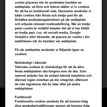
cookie placeras när en användare besöker en
Du tjänar
25 Bonuskronor
på köp av denna artikel -
Visa mitt
webbplats, så först och främst ställer vi in ​​cookies
konto
för att ha en funktionell sida. Dessutom använder vi
både cookies från första och tredje part för att
förbättra användarupplevelsen på vår webbplats
KÖP FÖR YTTERLIGARE 499,00 SEK OCH FÅ FRI FRAKT
499 SEK
och erbjuda relevant marknadsföring. När en tredje
parts cookie är inställd betyder det att vi har tillåtit
en tredje part, t.ex. ett socialt media, Google
Beskrivning
Recensioner
Tillverkare
Analytics eller liknande. att placera en cookie i din
webbläsare när du besöker vår webbplats.
L'Oréal Pro Serie Expert Metal Dx Duo
På vår webbplats använder vi följande typer av
cookies:
Metal DX Shampoo 300ml
Nödvändigt / tekniskt
Metal DX Mask 250ml
Tekniska cookies är nödvändiga för att de allra
flesta webbplatser ska fungera som de ska. Som
Loreal Serie Expert
namnet antyder har de endast teknisk betydelse och
därmed ingen inverkan på din integritet, eftersom
de inte registrerar det du letar efter på andra
webbplatser.
Funktionell
Funktionella cookies används för att komma ihåg
dina användarinställningar genom att komma ihåg