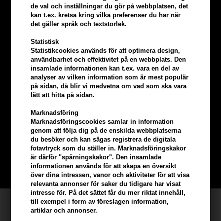
de val och inställningar du gör på webbplatsen, det
kan t.ex. kretsa kring vilka preferenser du har när
det gäller språk och textstorlek.
Statistisk
Statistikcookies används för att optimera design,
användbarhet och effektivitet på en webbplats. Den
insamlade informationen kan t.ex. vara en del av
analyser av vilken information som är mest populär
på sidan, då blir vi medvetna om vad som ska vara
lätt att hitta på sidan.
Tjäna
5% bonus
på hela din
Marknadsföring
Marknadsföringscookies samlar in information
beställning
genom att följa dig på de enskilda webbplatserna
du besöker och kan sägas registrera de digitala
fotavtryck som du ställer in. Marknadsföringskakor
Bli en del av vår kundklubb gratis och få rabatter när du handlar
är därför "spårningskakor". Den insamlade
informationen används för att skapa en översikt
BLI EN GRATIS MEDLEM HÄR
över dina intressen, vanor och aktiviteter för att visa
relevanta annonser för saker du tidigare har visat
intresse för. På det sättet får du mer riktat innehåll,
till exempel i form av föreslagen information,
Kundservice
artiklar och annonser.