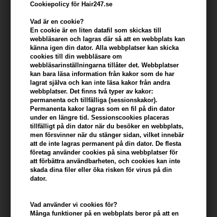
Cookiepolicy för Hair247.se
Vad är en cookie?
En cookie är en liten datafil som skickas till
webbläsaren och lagras där så att en webbplats kan
känna igen din dator. Alla webbplatser kan skicka
cookies till din webbläsare om
webbläsarinställningarna tillåter det. Webbplatser
kan bara läsa information från kakor som de har
lagrat själva och kan inte läsa kakor från andra
webbplatser. Det finns två typer av kakor:
L'Oréal Pro Serie Expert Metal Dx Duo
permanenta och tillfälliga (sessionskakor).
Permanenta kakor lagras som en fil på din dator
Varumärken
»
Loreal Serie Expert
Brand:
Loreal Serie Expert
under en längre tid. Sessionscookies placeras
tillfälligt på din dator när du besöker en webbplats,
Tidigare lägsta pris: 533,00
men försvinner när du stänger sidan, vilket innebär
504,00
SEK
att de inte lagras permanent på din dator. De flesta
företag använder cookies på sina webbplatser för
Erbjudandet gäller: 30.07.26 - 13.08.26
att förbättra användbarheten, och cookies kan inte
skada dina filer eller öka risken för virus på din
dator.
-
+
Vad använder vi cookies för?
I lager
- Leveranstid: 2-3 arbetsdagar
Många funktioner på en webbplats beror på att en