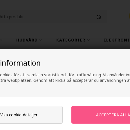
HUDVÅRD
KATEGORIER
ELEKTRONI
Fri frakt vid köp över 499 kr
2-4 arbetsdagars lever
 information
ookies för att samla in statistik och för trafikmätning. Vi använder 
L'Oréal Pro Serie 
ättra webbplatsen. Genom att klicka på accepterar du användningen a
Molecular Shamp
Varumärken
»
Loreal Serie Expert
Tidigare lägsta pris: 286,00
Visa cookie-detaljer
258,00
SEK