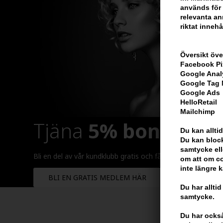
används för 
relevanta ann
riktat innehå
Översikt öve
Facebook Pi
Google Anal
Google Tag
Google Ads
HelloRetail
Mailchimp
Tjäna
5% bonus
på h
Du kan alltid
Du kan block
samtycke ell
Bli en del av vår kundklubb gratis och få rabatter när du ha
om att om co
inte längre 
BLI EN GRATIS MEDLEM HÄR
Du har alltid
samtycke.
Du har också 