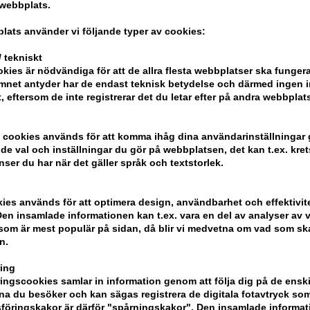
schampo för skadat hår, färgbehandlat, u
 webbplats.
Egenskaper
lats använder vi följande typer av cookies:
Loreal Absolut Repair Molecular Sham
 tekniskt
kies är nödvändiga för att de allra flesta webbplatser ska funge
peptidbindningar + 5 aminosyror reparer
mnet antyder har de endast teknisk betydelse och därmed ingen 
konsistens förvandlas till ett rikt skum
t, eftersom de inte registrerar det du letar efter på andra webbplats
Ansökan
 cookies används för att komma ihåg dina användarinställningar
Steg 1: Applicera i vått hår
e val och inställningar du gör på webbplatsen, det kan t.ex. kret
Steg 2: Vispa tills ett krämigt skum bild
nser du har när det gäller språk och textstorlek.
Steg 3: Skölj
kies används för att optimera design, användbarhet och effektivit
Storlek: 300m
en insamlade informationen kan t.ex. vara en del av analyser av v
som är mest populär på sidan, då blir vi medvetna om vad som ska 
n.
ing
ngscookies samlar in information genom att följa dig på de ensk
a du besöker och kan sägas registrera de digitala fotavtryck som
föringskakor är därför "spårningskakor". Den insamlade informa