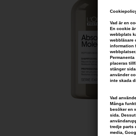
Cookiepolicy
Vad är en c
En cookie är
webbplats ka
webbläsare o
information 
webbplatser.
Permanenta k
placeras til
stänger sida
använder coo
inte skada di
Vad använder
Många funkti
besöker en we
sida. Dessut
användarupp
tredje parts c
media, Googl