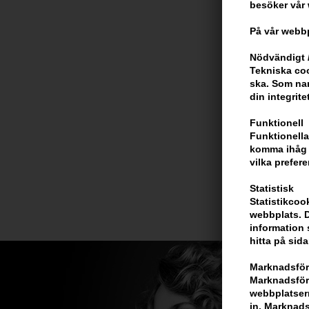
besöker vår
På vår webbp
Nödvändigt /
Tekniska coo
ska. Som na
din integrite
Funktionell
Funktionella
komma ihåg d
vilka prefere
Statistisk
Statistikcoo
webbplats. D
information 
hitta på sida
Marknadsför
Marknadsföri
webbplatsern
in. Marknads