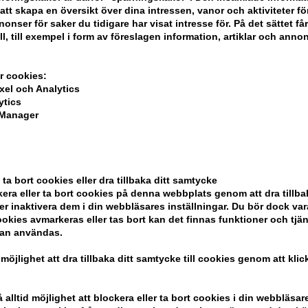
att skapa en översikt över dina intressen, vanor och aktiviteter för
onser för saker du tidigare har visat intresse för. På det sättet få
ll, till exempel i form av föreslagen information, artiklar och annon
r cookies:
xel och Analytics
ytics
 Manager
ela din beställning
 ta bort cookies eller dra tillbaka ditt samtycke
era eller ta bort cookies på denna webbplats genom att dra tillbak
er inaktivera dem i din webbläsares inställningar. Du bör dock v
ndlar
okies avmarkeras eller tas bort kan det finnas funktioner och tjä
kan användas.
 möjlighet att dra tillbaka ditt samtycke till cookies genom att kli
alltid möjlighet att blockera eller ta bort cookies i din webbläsare