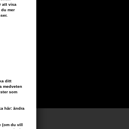
 att visa
r du mer
ser.
a ditt
ara medveten
nster som
cka här: ändra
 (om du vill