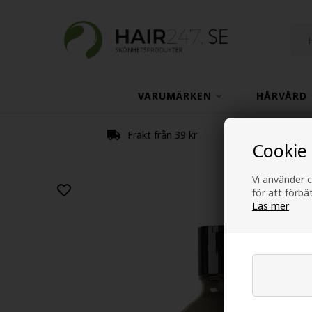
VARUMÄRKEN
HÅRVÅRD
Frakt från 39 kr
Cookie
Vi använder c
för att förb
Läs mer