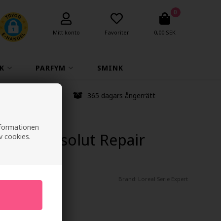
0
Mitt konto
Favoriter
0,00 SEK
K
PARFYM
SMINK
anstid
365 dagars ångerrätt
informationen
Expert Absolut Repair
v cookies.
oo 300ml
Brand:
Loreal Serie Expert