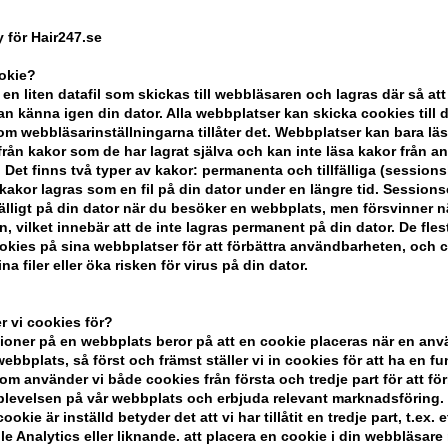
Erbjudandet gäller: 30.07.26 - 13.08.26
 för Hair247.se
Enhetspris ved 2
Tidigare lägsta pris:
ookie?
 en liten datafil som skickas till webbläsaren och lagras där så att
n känna igen din dator. Alla webbplatser kan skicka cookies till 
m webbläsarinställningarna tillåter det. Webbplatser kan bara lä
-
+
från kakor som de har lagrat själva och kan inte läsa kakor från a
 Det finns två typer av kakor: permanenta och tillfälliga (sessions
akor lagras som en fil på din dator under en längre tid. Session
I lager
- Leveranstid: 2-3 arbetsdaga
lfälligt på din dator när du besöker en webbplats, men försvinner n
n, vilket innebär att de inte lagras permanent på din dator. De fles
Du tjänar
12 Bonuskronor
på köp av 
kies på sina webbplatser för att förbättra användbarheten, och 
na filer eller öka risken för virus på din dator.
KÖP FÖR YTTERLIGARE 499,00 SEK OC
 vi cookies för?
oner på en webbplats beror på att en cookie placeras när en an
bbplats, så först och främst ställer vi in ​​cookies för att ha en fu
BESKRIVNING
RECENSIONER
om använder vi både cookies från första och tredje part för att för
levelsen på vår webbplats och erbjuda relevant marknadsföring.
ookie är inställd betyder det att vi har tillåtit en tredje part, t.ex. e
L'Oréal Pro Serie Expert Absolut Repai
e Analytics eller liknande. att placera en cookie i din webbläsare