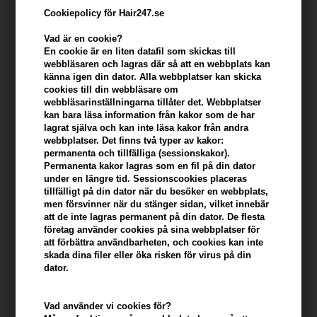
Cookiepolicy för Hair247.se
Vad är en cookie?
En cookie är en liten datafil som skickas till
webbläsaren och lagras där så att en webbplats kan
känna igen din dator. Alla webbplatser kan skicka
cookies till din webbläsare om
webbläsarinställningarna tillåter det. Webbplatser
kan bara läsa information från kakor som de har
lagrat själva och kan inte läsa kakor från andra
webbplatser. Det finns två typer av kakor:
Loreal Tecni Art Volume Refresh 200ml
permanenta och tillfälliga (sessionskakor).
Permanenta kakor lagras som en fil på din dator
Varumärken
»
Loreal Tecni Art
Brand:
Loreal Tecni Art
under en längre tid. Sessionscookies placeras
179,00
SEK
tillfälligt på din dator när du besöker en webbplats,
men försvinner när du stänger sidan, vilket innebär
att de inte lagras permanent på din dator. De flesta
företag använder cookies på sina webbplatser för
Enhetspris ved 3 stk.
171,00
SEK
Spara 4%
att förbättra användbarheten, och cookies kan inte
skada dina filer eller öka risken för virus på din
dator.
-
+
Vad använder vi cookies för?
I lager
- Leveranstid: 2-3 arbetsdagar