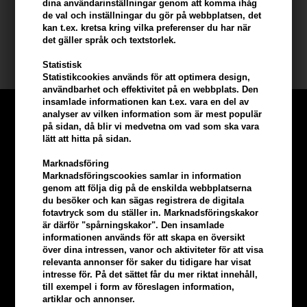
dina användarinställningar genom att komma ihåg
de val och inställningar du gör på webbplatsen, det
Innehåll: 200 ml
kan t.ex. kretsa kring vilka preferenser du har när
det gäller språk och textstorlek.
Loreal Tecni art
Statistisk
Statistikcookies används för att optimera design,
användbarhet och effektivitet på en webbplats. Den
insamlade informationen kan t.ex. vara en del av
analyser av vilken information som är mest populär
på sidan, då blir vi medvetna om vad som ska vara
lätt att hitta på sidan.
Marknadsföring
Marknadsföringscookies samlar in information
genom att följa dig på de enskilda webbplatserna
du besöker och kan sägas registrera de digitala
fotavtryck som du ställer in. Marknadsföringskakor
är därför "spårningskakor". Den insamlade
informationen används för att skapa en översikt
över dina intressen, vanor och aktiviteter för att visa
relevanta annonser för saker du tidigare har visat
intresse för. På det sättet får du mer riktat innehåll,
Tjäna
5% bonus
på hela din
till exempel i form av föreslagen information,
artiklar och annonser.