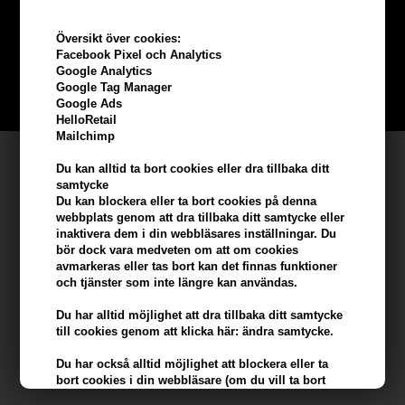
beställning
Översikt över cookies:
Facebook Pixel och Analytics
Bli en del av vår kundklubb gratis och få rabatter när du handlar
Google Analytics
Google Tag Manager
BLI EN GRATIS MEDLEM HÄR
Google Ads
HelloRetail
Mailchimp
Kundservice
Du kan alltid ta bort cookies eller dra tillbaka ditt
samtycke
Hair247
Du kan blockera eller ta bort cookies på denna
Frisenborgvej 6A
webbplats genom att dra tillbaka ditt samtycke eller
inaktivera dem i din webbläsares inställningar. Du
DK-7800 Skive
bör dock vara medveten om att om cookies
info@hair247.se
avmarkeras eller tas bort kan det finnas funktioner
och tjänster som inte längre kan användas.
Kom ihåg att vi har
Du har alltid möjlighet att dra tillbaka ditt samtycke
till cookies genom att klicka här: ändra samtycke.
Billig frakt
Du har också alltid möjlighet att blockera eller ta
100% nöjdhet - 356 dagars returpolicy
bort cookies i din webbläsare (om du vill ta bort
eller blockera cookies från tredje part kan detta bara