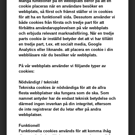
Många funktioner på en webbplats beror på att en
cookie placeras när en användare besöker en
webbplats, så först och främst ställer vi in ​​cookies
Du tjänar
9 Bonuskronor
på köp av denna artikel -
Visa mitt
för att ha en funktionell sida. Dessutom använder vi
konto
både cookies från första och tredje part för att
förbättra användarupplevelsen på vår webbplats
KÖP FÖR YTTERLIGARE 499,00 SEK OCH FÅ FRI FRAKT
och erbjuda relevant marknadsföring. När en tredje
499 SEK
parts cookie är inställd betyder det att vi har tillåtit
en tredje part, t.ex. ett socialt media, Google
Analytics eller liknande. att placera en cookie i din
Beskrivning
Recensioner
Tillverkare
webbläsare när du besöker vår webbplats.
På vår webbplats använder vi följande typer av
Loreal Tecni Art Volume Refresh är ett torrschampo som fräschar
cookies:
upp håret mellan hårtvättar.
Nödvändigt / tekniskt
Egenskaper
Tekniska cookies är nödvändiga för att de allra
flesta webbplatser ska fungera som de ska. Som
Detta torra schampo är osynligt i håret och ger en fräsch doft.
namnet antyder har de endast teknisk betydelse och
Uppfriskar håret när det inte finns tid för en hårtvätt.
därmed ingen inverkan på din integritet, eftersom
de inte registrerar det du letar efter på andra
webbplatser.
Du använder Dry Shampoo så här
- Spraya i håret från 15-30 cm avstånd
Funktionell
Funktionella cookies används för att komma ihåg
- Dra fingrarna genom håret