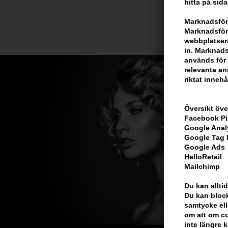
hitta på sida
Marknadsför
Marknadsföri
webbplatsern
in. Marknads
används för 
relevanta ann
riktat innehå
Översikt öve
Facebook Pi
Google Anal
Google Tag
Google Ads
HelloRetail
Mailchimp
Du kan alltid
Du kan block
samtycke ell
om att om co
inte längre 