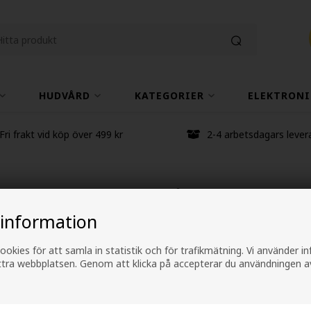
HUDVÅRD
KATEGORIER
ELEKTRONI
Fri frakt vid köp över 499 kr
2-4 arbetsdagars lever
L'Oréal Vitamino 
 information
Conditioner 200m
ookies för att samla in statistik och för trafikmätning. Vi använder 
Varumärken
»
Loreal Serie Expert
ättra webbplatsen. Genom att klicka på accepterar du användningen a
Tidigare lägsta pris: 286,00
258,00
SEK