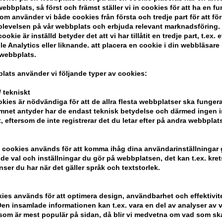
intensiteten i färgat hår. Den tillför fu
bbplats, så först och främst ställer vi in ​​cookies för att ha en fu
med antioxidanter och vårdande ingredien
om använder vi både cookies från första och tredje part för att för
Perfekt för färgbehandlat hår som behö
levelsen på vår webbplats och erbjuda relevant marknadsföring.
ookie är inställd betyder det att vi har tillåtit en tredje part, t.ex. e
Egenskaper
e Analytics eller liknande. att placera en cookie i din webbläsare
 webbplats.
- Skyddar och förlänger hårfärgens inten
- Ger intensiv fukt och näring
lats använder vi följande typer av cookies:
- Gör håret mjukt och lätt att kamma
 tekniskt
- Berikad med antioxidanter för extra s
kies är nödvändiga för att de allra flesta webbplatser ska funge
- Lämplig för alla färgbehandlade hårtyp
mnet antyder har de endast teknisk betydelse och därmed ingen 
t, eftersom de inte registrerar det du letar efter på andra webbplats
Användning
- Använd efter Vitamino Color Spectru
 cookies används för att komma ihåg dina användarinställningar
- Steg 1: Applicera balsam i fuktigt hår.
e val och inställningar du gör på webbplatsen, det kan t.ex. kret
nser du har när det gäller språk och textstorlek.
- Steg 2: Dela håret i 4 sektioner och ap
minuter.
- Steg 3: Skölj noggrant.
kies används för att optimera design, användbarhet och effektivit
- Steg 4: Applicera sedan Vitamino Colo
en insamlade informationen kan t.ex. vara en del av analyser av v
som är mest populär på sidan, då blir vi medvetna om vad som ska 