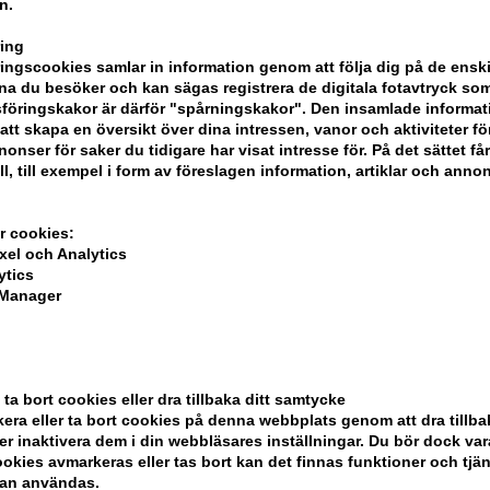
n.
Storlek: 200ml.
ing
Loreal Serie Expert
ngscookies samlar in information genom att följa dig på de ensk
a du besöker och kan sägas registrera de digitala fotavtryck som
föringskakor är därför "spårningskakor". Den insamlade informa
att skapa en översikt över dina intressen, vanor och aktiviteter för
onser för saker du tidigare har visat intresse för. På det sättet få
ll, till exempel i form av föreslagen information, artiklar och annon
r cookies:
xel och Analytics
ytics
 Manager
 ta bort cookies eller dra tillbaka ditt samtycke
era eller ta bort cookies på denna webbplats genom att dra tillbak
er inaktivera dem i din webbläsares inställningar. Du bör dock v
okies avmarkeras eller tas bort kan det finnas funktioner och tjä
kan användas.