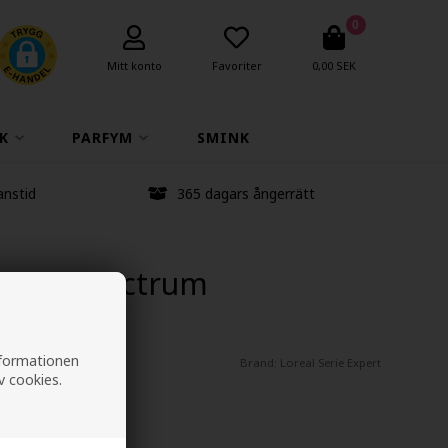
0
Mitt konto
Favoriter
0,00 SEK
K
PARFYM
SMINK
anstid
365 dagars ångerrätt
Color Spectrum
l
informationen
Brand:
Loreal Serie Expert
v cookies.