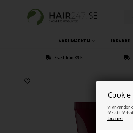
VARUMÄRKEN
HÅRVÅRD
Frakt från 39 kr
Cookie
Vi använder c
för att förb
Läs mer