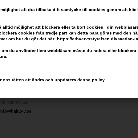
ela din beställning
 möjlighet att dra tillbaka ditt samtycke till cookies genom att kli
ndlar
alltid möjlighet att blockera eller ta bort cookies i din webbläsare
r blockera cookies från tredje part kan detta bara göras med den h
mer om hur du gör det här: https://erhvervsstyrelsen.dk/saadan-
 om du använder flera webbläsare måste du radera eller blockera 
are.
Kundservice
Kom ihåg att
er oss rätten att ändra och uppdatera denna policy.
Hair247
Billig frakt
Frisenborgvej 6A
100% nöjdhet -
DK-7800 Skive
info@hair247.se