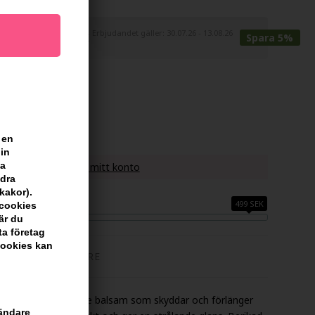
Erbjudandet gäller: 30.07.26 - 13.08.26
 272,00
245,00
SEK
Spara 5%
r
 en
din
sa
denna artikel -
Visa mitt konto
ndra
kakor).
H FÅ FRI FRAKT
499 SEK
scookies
är du
ta företag
cookies kan
TILLVERKARE
ioner är ett närande balsam som skyddar och förlänger
vändare