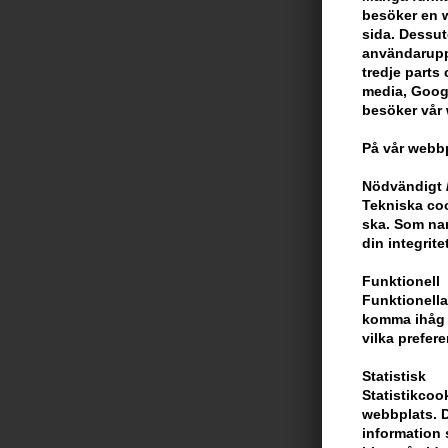
besöker en we
sida. Dessut
användarupp
tredje parts c
media, Googl
besöker vår
På vår webbp
Nödvändigt /
Tekniska coo
ska. Som na
din integrite
Funktionell
Funktionella
komma ihåg d
vilka prefere
Statistisk
Statistikcoo
webbplats. D
information 