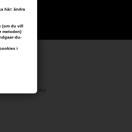
cka här: ändra
 (om du vill
är metoden)
undgaar-du-
cookies i
 vi har
 356 dagars returpolicy