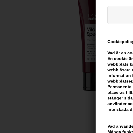
Cookiepolicy
Vad är en c
En cookie är
webbplats ka
webbläsare o
information 
webbplatser.
Permanenta k
placeras til
stänger sida
använder coo
inte skada di
Vad använder
Många funkti