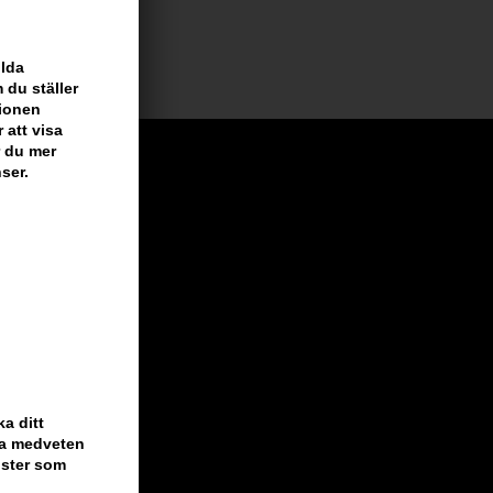
ilda
 du ställer
tionen
 att visa
r du mer
ser.
a ditt
ara medveten
nster som