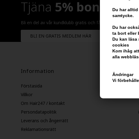
Tjäna
5% bonus
på h
Du har alltid
samtycke.
Bli en del av vår kundklubb gratis och få rabatter när du ha
Du har också 
ta bort elle
BLI EN GRATIS MEDLEM HÄR
Du kan läsa 
cookies
Kom ihåg att
alla webbläs
Information
Ändringar
Vi förbehåll
Förstasida
Villkor
Om Hair247 / kontakt
Persondatapolitik
Leverans och ångerrätt
Reklamationsrätt