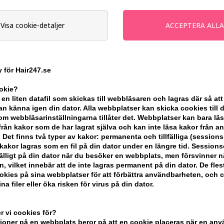
Erbjudandet gäller: 30.07.26 - 13.08.26
Visa cookie-detaljer
Enhetspris ved 2
Tidigare lägsta pris:
-
+
 för Hair247.se
ookie?
I lager
- Leveranstid: 2-3 arbetsdaga
 en liten datafil som skickas till webbläsaren och lagras där så att
n känna igen din dator. Alla webbplatser kan skicka cookies till 
m webbläsarinställningarna tillåter det. Webbplatser kan bara lä
Du tjänar
12 Bonuskronor
på köp av 
från kakor som de har lagrat själva och kan inte läsa kakor från a
 Det finns två typer av kakor: permanenta och tillfälliga (sessions
KÖP FÖR YTTERLIGARE 499,00 SEK OC
akor lagras som en fil på din dator under en längre tid. Session
lfälligt på din dator när du besöker en webbplats, men försvinner n
n, vilket innebär att de inte lagras permanent på din dator. De fles
kies på sina webbplatser för att förbättra användbarheten, och 
BESKRIVNING
RECENSIONER
na filer eller öka risken för virus på din dator.
L'Oréal Vitamino Color Spectrum Condit
 vi cookies för?
oner på en webbplats beror på att en cookie placeras när en an