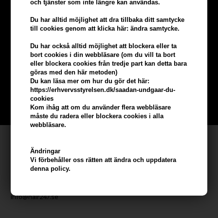
och tjänster som inte längre kan användas.
Du har alltid möjlighet att dra tillbaka ditt samtycke
till cookies genom att klicka här: ändra samtycke.
Tjäna
5% bonus
på hela din
Du har också alltid möjlighet att blockera eller ta
bort cookies i din webbläsare (om du vill ta bort
beställning
eller blockera cookies från tredje part kan detta bara
göras med den här metoden)
Du kan läsa mer om hur du gör det här:
Bli en del av vår kundklubb gratis och få rabatter när du handlar
https://erhvervsstyrelsen.dk/saadan-undgaar-du-
cookies
BLI EN GRATIS MEDLEM HÄR
Kom ihåg att om du använder flera webbläsare
måste du radera eller blockera cookies i alla
webbläsare.
Kundservice
Ändringar
Hair247
Vi förbehåller oss rätten att ändra och uppdatera
denna policy.
Frisenborgvej 6A
DK-7800 Skive
info@hair247.se