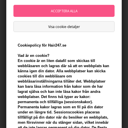
Visa cookie-detaljer
Cookiepolicy för Hair247.se
Vad är en cookie?
Milk_shake Colour Maintainer Conditioner Flower
En cookie är en liten datafil som skickas till
Fragrance 300ml
webbläsaren och lagras där så att en webbplats kan
känna igen din dator. Alla webbplatser kan skicka
Varumärken
»
Milk_shake
Brand:
Milk_shake
cookies till din webbläsare om
webbläsarinställningarna tillåter det. Webbplatser
185,00
SEK
kan bara läsa information från kakor som de har
lagrat själva och kan inte läsa kakor från andra
webbplatser. Det finns två typer av kakor:
permanenta och tillfälliga (sessionskakor).
-
+
Permanenta kakor lagras som en fil på din dator
under en längre tid. Sessionscookies placeras
I lager
- Leveranstid: 2-3 arbetsdagar
tillfälligt på din dator när du besöker en webbplats,
men försvinner när du stänger sidan, vilket innebär
att de inte lagras permanent på din dator. De flesta