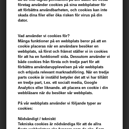
Du tjänar
9 Bonuskronor
på köp av denna artikel -
Visa mitt
företag använder cookies på sina webbplatser för
konto
att förbättra användbarheten, och cookies kan inte
skada dina filer eller öka risken för virus på din
dator.
KÖP FÖR YTTERLIGARE 499,00 SEK OCH FÅ FRI FRAKT
499 SEK
Vad använder vi cookies för?
Beskrivning
Recensioner
Tillverkare
Många funktioner på en webbplats beror på att en
cookie placeras när en användare besöker en
webbplats, så först och främst ställer vi in ​​cookies
Milk_shake Colour Maintainer Conditioner Flower Fragrance 300ml
för att ha en funktionell sida. Dessutom använder vi
både cookies från första och tredje part för att
förbättra användarupplevelsen på vår webbplats
Egenskaper
och erbjuda relevant marknadsföring. När en tredje
Upptäck den ultimata lösningen för att behålla och förbättra färgen
parts cookie är inställd betyder det att vi har tillåtit
på ditt hår med Milk_shake Color Maintainer Conditioner i praktisk
en tredje part, t.ex. ett socialt media, Google
Analytics eller liknande. att placera en cookie i din
300 ml. Det lyxiga balsamet är speciellt utvecklat för att bevara och
webbläsare när du besöker vår webbplats.
intensifiera färgen på färgat hår, samtidigt som det lämnar det
silkeslent och friskt.
På vår webbplats använder vi följande typer av
cookies:
Färgskydd: Milk_shake Color Maintainer Conditioner innehåller
Nödvändigt / tekniskt
avancerade färgbevarande ingredienser som skyddar din hårfärg
Tekniska cookies är nödvändiga för att de allra
från att blekna och tvättas ut. Njut av levande och lysande färger