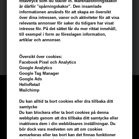
fotavtryck som du ställer in. Marknadsföringskakor
rötter till toppar.
är därför "spårningskakor". Den insamlade
- Låt det verka: Låt balsamet verka i 2-3 minuter för att säkerställa
informationen används för att skapa en översikt
över dina intressen, vanor och aktiviteter för att visa
optimal användning av vårdingredienser.
relevanta annonser för saker du tidigare har visat
- Skölj noggrant: Skölj håret noggrant med varmt vatten för att ta
intresse för. På det sättet får du mer riktat innehåll,
bort överflödig produkt och lämna håret silkeslent och glänsande.
till exempel i form av föreslagen information,
artiklar och annonser.
Storlek: 300ml
Översikt över cookies:
Milkshake schampo etc
Facebook Pixel och Analytics
Google Analytics
Google Tag Manager
Google Ads
HelloRetail
Mailchimp
Du kan alltid ta bort cookies eller dra tillbaka ditt
samtycke
Du kan blockera eller ta bort cookies på denna
webbplats genom att dra tillbaka ditt samtycke eller
inaktivera dem i din webbläsares inställningar. Du
bör dock vara medveten om att om cookies
avmarkeras eller tas bort kan det finnas funktioner