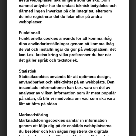
flesta webbplatser ska fungera som de ska. Som
längre.
namnet antyder har de endast teknisk betydelse och
därmed ingen inverkan på din integritet, eftersom
de inte registrerar det du letar efter på andra
Intensivvård: Den närande formulan innehåller mjölkproteiner och
webbplatser.
fruktextrakt som fungerar i harmoni för att ge intensiv fukt och
vård till ditt hår. Resultatet är silkeslent och ljust hår med en frisk
Funktionell
glans.
Funktionella cookies används för att komma ihåg
dina användarinställningar genom att komma ihåg
de val och inställningar du gör på webbplatsen, det
Lätt att reda ut: Glöm krånglet med trassligt hår. Detta balsam gör
kan t.ex. kretsa kring vilka preferenser du har när
håret lättare att reda ut och lämnar det smidigt och hanterbart,
det gäller språk och textstorlek.
vilket gör stylingprocessen enklare.
Statistisk
Statistikcookies används för att optimera design,
Behaglig doft: Upplev en uppfriskande doftupplevelse varje gång
användbarhet och effektivitet på en webbplats. Den
du använder Milk_shake Color Maintainer Conditioner. Den delikata
insamlade informationen kan t.ex. vara en del av
och behagliga doften ger ditt hår ett subtilt och fräscht intryck.
analyser av vilken information som är mest populär
på sidan, då blir vi medvetna om vad som ska vara
Användning av produkten
lätt att hitta på sidan.
- Tvätta håret: Börja med att tvätta håret med Milk_shake Color
Marknadsföring
Maintainer Shampoo för optimalt färgskydd.
Marknadsföringscookies samlar in information
genom att följa dig på de enskilda webbplatserna
- Applicera balsam: Efter att ha sköljt av schampot, applicera en
du besöker och kan sägas registrera de digitala
lämplig mängd Colour Maintainer Conditioner. Fördela jämnt från