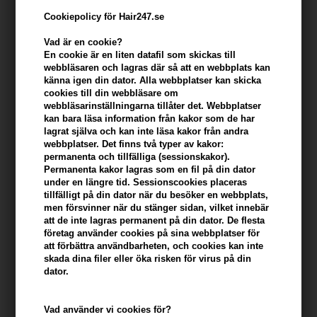
Cookiepolicy för Hair247.se
Vad är en cookie?
En cookie är en liten datafil som skickas till
webbläsaren och lagras där så att en webbplats kan
känna igen din dator. Alla webbplatser kan skicka
cookies till din webbläsare om
webbläsarinställningarna tillåter det. Webbplatser
kan bara läsa information från kakor som de har
lagrat själva och kan inte läsa kakor från andra
webbplatser. Det finns två typer av kakor:
OSIS+ Refresh Dust Dry Shampoo 300ml
permanenta och tillfälliga (sessionskakor).
Permanenta kakor lagras som en fil på din dator
Varumärken
»
Osis+
Brand:
Osis+
under en längre tid. Sessionscookies placeras
110,00
SEK
tillfälligt på din dator när du besöker en webbplats,
men försvinner när du stänger sidan, vilket innebär
att de inte lagras permanent på din dator. De flesta
Enhetspris ved 3 stk.
104,00
SEK
Spara 5%
företag använder cookies på sina webbplatser för
att förbättra användbarheten, och cookies kan inte
skada dina filer eller öka risken för virus på din
dator.
-
+
Vad använder vi cookies för?
I lager
- Leveranstid: 2-3 arbetsdagar