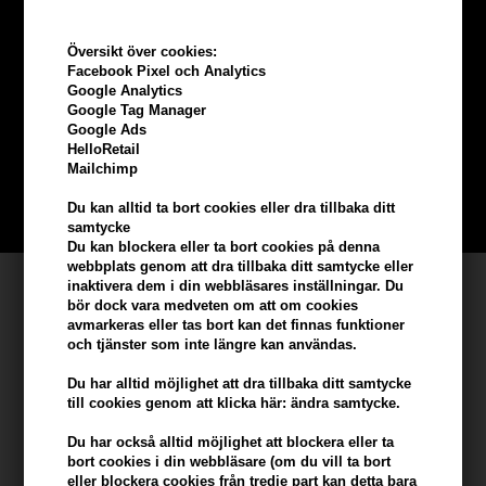
Översikt över cookies:
Tjäna
5% bonus
på hela din
Facebook Pixel och Analytics
Google Analytics
beställning
Google Tag Manager
Google Ads
HelloRetail
Bli en del av vår kundklubb gratis och få rabatter när du handlar
Mailchimp
Du kan alltid ta bort cookies eller dra tillbaka ditt
BLI EN GRATIS MEDLEM HÄR
samtycke
Du kan blockera eller ta bort cookies på denna
webbplats genom att dra tillbaka ditt samtycke eller
Kundservice
inaktivera dem i din webbläsares inställningar. Du
bör dock vara medveten om att om cookies
avmarkeras eller tas bort kan det finnas funktioner
Hair247
och tjänster som inte längre kan användas.
Frisenborgvej 6A
DK-7800 Skive
Du har alltid möjlighet att dra tillbaka ditt samtycke
till cookies genom att klicka här: ändra samtycke.
info@hair247.se
Du har också alltid möjlighet att blockera eller ta
bort cookies i din webbläsare (om du vill ta bort
Kom ihåg att vi har
eller blockera cookies från tredje part kan detta bara