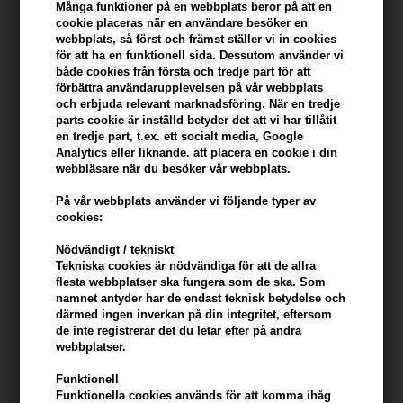
Många funktioner på en webbplats beror på att en
cookie placeras när en användare besöker en
Du tjänar
5 Bonuskronor
på köp av denna artikel -
Visa mitt
webbplats, så först och främst ställer vi in ​​cookies
konto
för att ha en funktionell sida. Dessutom använder vi
både cookies från första och tredje part för att
förbättra användarupplevelsen på vår webbplats
KÖP FÖR YTTERLIGARE 499,00 SEK OCH FÅ FRI FRAKT
499 SEK
och erbjuda relevant marknadsföring. När en tredje
parts cookie är inställd betyder det att vi har tillåtit
en tredje part, t.ex. ett socialt media, Google
Analytics eller liknande. att placera en cookie i din
Beskrivning
Recensioner
Tillverkare
webbläsare när du besöker vår webbplats.
På vår webbplats använder vi följande typer av
OSIS+ Refresh Dust Bodyfying Dry Shampoo är ett torrschampo
cookies:
som används för att fräscha upp håret mellan hårtvättar.
Nödvändigt / tekniskt
OSIS+ Refresh Dust Dry Shampoo egenskaper
Tekniska cookies är nödvändiga för att de allra
flesta webbplatser ska fungera som de ska. Som
- ger hårets fyllighet
namnet antyder har de endast teknisk betydelse och
- håret känns fräschare
därmed ingen inverkan på din integritet, eftersom
- ger volym och enkel kontroll av håret
de inte registrerar det du letar efter på andra
webbplatser.
- finfördelar och har en ny doft
bra för fet hårbotten
Funktionell
Funktionella cookies används för att komma ihåg