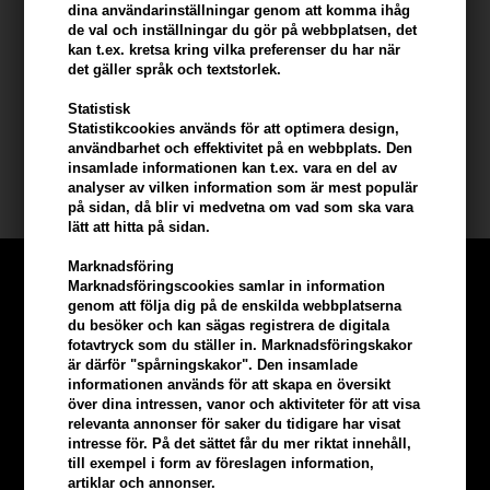
Hur man använder OSIS+ Refresh Dust Dry Shampoo
dina användarinställningar genom att komma ihåg
de val och inställningar du gör på webbplatsen, det
- lägg en handduk över axlarna för att skydda dina kläder
kan t.ex. kretsa kring vilka preferenser du har när
- spray mot hårrötterna - lite i taget
det gäller språk och textstorlek.
- låt produkten torka i 1-2 minuter - borsta sedan håret väl igenom
Statistisk
Statistikcookies används för att optimera design,
Innehåll: 300 ml
användbarhet och effektivitet på en webbplats. Den
insamlade informationen kan t.ex. vara en del av
OSIS+ produkter
analyser av vilken information som är mest populär
på sidan, då blir vi medvetna om vad som ska vara
lätt att hitta på sidan.
Marknadsföring
Marknadsföringscookies samlar in information
genom att följa dig på de enskilda webbplatserna
du besöker och kan sägas registrera de digitala
fotavtryck som du ställer in. Marknadsföringskakor
är därför "spårningskakor". Den insamlade
informationen används för att skapa en översikt
över dina intressen, vanor och aktiviteter för att visa
relevanta annonser för saker du tidigare har visat
intresse för. På det sättet får du mer riktat innehåll,
till exempel i form av föreslagen information,
artiklar och annonser.