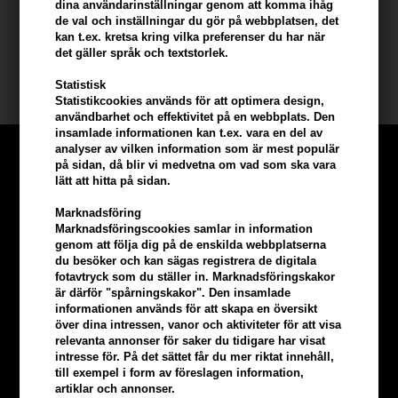
- Spraya på i cirkulära rörelser (avstånd från håret ca 30 cm)
dina användarinställningar genom att komma ihåg
de val och inställningar du gör på webbplatsen, det
kan t.ex. kretsa kring vilka preferenser du har när
Innehåll: 3 x 300 ml
det gäller språk och textstorlek.
OSIS+
Statistisk
Statistikcookies används för att optimera design,
användbarhet och effektivitet på en webbplats. Den
insamlade informationen kan t.ex. vara en del av
analyser av vilken information som är mest populär
på sidan, då blir vi medvetna om vad som ska vara
lätt att hitta på sidan.
Marknadsföring
Marknadsföringscookies samlar in information
genom att följa dig på de enskilda webbplatserna
du besöker och kan sägas registrera de digitala
fotavtryck som du ställer in. Marknadsföringskakor
är därför "spårningskakor". Den insamlade
informationen används för att skapa en översikt
över dina intressen, vanor och aktiviteter för att visa
relevanta annonser för saker du tidigare har visat
intresse för. På det sättet får du mer riktat innehåll,
till exempel i form av föreslagen information,
Tjäna
5% bonus
på hela din
artiklar och annonser.