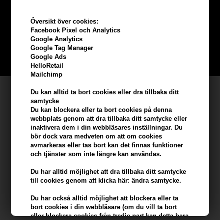
beställning
Översikt över cookies:
Facebook Pixel och Analytics
Bli en del av vår kundklubb gratis och få rabatter när du handlar
Google Analytics
Google Tag Manager
BLI EN GRATIS MEDLEM HÄR
Google Ads
HelloRetail
Mailchimp
Kundservice
Du kan alltid ta bort cookies eller dra tillbaka ditt
samtycke
Hair247
Du kan blockera eller ta bort cookies på denna
webbplats genom att dra tillbaka ditt samtycke eller
Frisenborgvej 6A
inaktivera dem i din webbläsares inställningar. Du
DK-7800 Skive
bör dock vara medveten om att om cookies
avmarkeras eller tas bort kan det finnas funktioner
info@hair247.se
och tjänster som inte längre kan användas.
Du har alltid möjlighet att dra tillbaka ditt samtycke
Kom ihåg att vi har
till cookies genom att klicka här: ändra samtycke.
Billig frakt
Du har också alltid möjlighet att blockera eller ta
100% nöjdhet - 356 dagars returpolicy
bort cookies i din webbläsare (om du vill ta bort
eller blockera cookies från tredje part kan detta bara