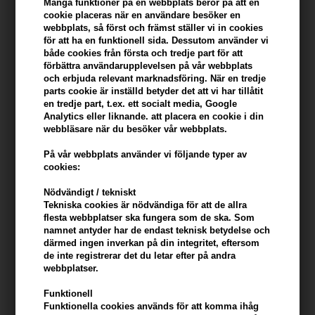
Många funktioner på en webbplats beror på att en
Du tjänar
17 Bonuskronor
på köp av denna artikel -
Visa mitt
cookie placeras när en användare besöker en
konto
webbplats, så först och främst ställer vi in ​​cookies
för att ha en funktionell sida. Dessutom använder vi
både cookies från första och tredje part för att
KÖP FÖR YTTERLIGARE 499,00 SEK OCH FÅ FRI FRAKT
499 SEK
förbättra användarupplevelsen på vår webbplats
och erbjuda relevant marknadsföring. När en tredje
parts cookie är inställd betyder det att vi har tillåtit
Beskrivning
Recensioner
Tillverkare
en tredje part, t.ex. ett socialt media, Google
Analytics eller liknande. att placera en cookie i din
webbläsare när du besöker vår webbplats.
OSIS+ Session Extra Strong Hold Hairspray ger ett mycket starkt
och varaktigt grepp.
På vår webbplats använder vi följande typer av
cookies:
Egenskaper
Nödvändigt / tekniskt
- Hårspray med supertåligt håll
Tekniska cookies är nödvändiga för att de allra
- Torkar snabbt
flesta webbplatser ska fungera som de ska. Som
namnet antyder har de endast teknisk betydelse och
- Lämplig för kreativ sömnad
därmed ingen inverkan på din integritet, eftersom
- Lätt att borsta ut
de inte registrerar det du letar efter på andra
webbplatser.
Hur man använder OSIS+ Session
Funktionell
* Applicera på torrt hår
Funktionella cookies används för att komma ihåg