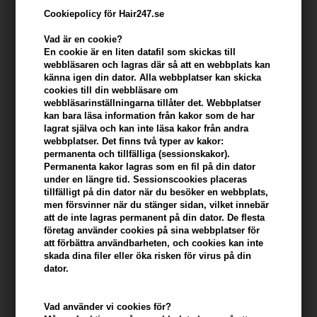
Cookiepolicy för Hair247.se
Vad är en cookie?
En cookie är en liten datafil som skickas till
webbläsaren och lagras där så att en webbplats kan
känna igen din dator. Alla webbplatser kan skicka
cookies till din webbläsare om
webbläsarinställningarna tillåter det. Webbplatser
kan bara läsa information från kakor som de har
lagrat själva och kan inte läsa kakor från andra
webbplatser. Det finns två typer av kakor:
OSIS+ Session Extra Strong Hold Hairspray 300ml
permanenta och tillfälliga (sessionskakor).
x 3
Permanenta kakor lagras som en fil på din dator
under en längre tid. Sessionscookies placeras
Varumärken
»
Osis+
Brand:
Osis+
tillfälligt på din dator när du besöker en webbplats,
men försvinner när du stänger sidan, vilket innebär
339,00
SEK
att de inte lagras permanent på din dator. De flesta
företag använder cookies på sina webbplatser för
att förbättra användbarheten, och cookies kan inte
-
+
skada dina filer eller öka risken för virus på din
dator.
I lager
- Leveranstid: 2-3 arbetsdagar
Vad använder vi cookies för?