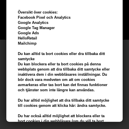
beställning
Översikt över cookies:
Bli en del av vår kundklubb gratis och få rabatter när du handlar
Facebook Pixel och Analytics
Google Analytics
Google Tag Manager
BLI EN GRATIS MEDLEM HÄR
Google Ads
HelloRetail
Mailchimp
Kundservice
Du kan alltid ta bort cookies eller dra tillbaka ditt
samtycke
Hair247
Du kan blockera eller ta bort cookies på denna
Frisenborgvej 6A
webbplats genom att dra tillbaka ditt samtycke eller
DK-7800 Skive
inaktivera dem i din webbläsares inställningar. Du
bör dock vara medveten om att om cookies
info@hair247.se
avmarkeras eller tas bort kan det finnas funktioner
och tjänster som inte längre kan användas.
Kom ihåg att vi har
Du har alltid möjlighet att dra tillbaka ditt samtycke
till cookies genom att klicka här: ändra samtycke.
Billig frakt
100% nöjdhet - 356 dagars returpolicy
Du har också alltid möjlighet att blockera eller ta
bort cookies i din webbläsare (om du vill ta bort
eller blockera cookies från tredje part kan detta bara