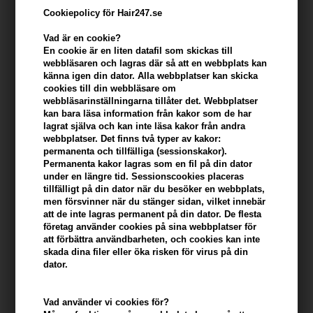
Cookiepolicy för Hair247.se
Vad är en cookie?
En cookie är en liten datafil som skickas till
webbläsaren och lagras där så att en webbplats kan
känna igen din dator. Alla webbplatser kan skicka
cookies till din webbläsare om
webbläsarinställningarna tillåter det. Webbplatser
kan bara läsa information från kakor som de har
lagrat själva och kan inte läsa kakor från andra
webbplatser. Det finns två typer av kakor:
Osmo Resin Extreme Glue 150ml
permanenta och tillfälliga (sessionskakor).
Permanenta kakor lagras som en fil på din dator
Varumärken
»
Osmo
Brand:
Osmo
under en längre tid. Sessionscookies placeras
127,00
SEK
tillfälligt på din dator när du besöker en webbplats,
men försvinner när du stänger sidan, vilket innebär
att de inte lagras permanent på din dator. De flesta
företag använder cookies på sina webbplatser för
Enhetspris ved 2
113,00
SEK
Spara 11%
att förbättra användbarheten, och cookies kan inte
skada dina filer eller öka risken för virus på din
dator.
-
+
Vad använder vi cookies för?
I lager
- Leveranstid: 2-3 arbetsdagar