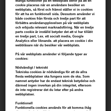
Många funktioner på en webbplats beror på att en
cookie placeras när en användare besöker en
webbplats, så först och främst ställer vi in ​​cookies
Du tjänar
6 Bonuskronor
på köp av denna artikel -
Visa mitt
för att ha en funktionell sida. Dessutom använder vi
konto
både cookies från första och tredje part för att
förbättra användarupplevelsen på vår webbplats
KÖP FÖR YTTERLIGARE 499,00 SEK OCH FÅ FRI FRAKT
och erbjuda relevant marknadsföring. När en tredje
499 SEK
parts cookie är inställd betyder det att vi har tillåtit
en tredje part, t.ex. ett socialt media, Google
Analytics eller liknande. att placera en cookie i din
Beskrivning
Recensioner
Tillverkare
webbläsare när du besöker vår webbplats.
På vår webbplats använder vi följande typer av
Osmo Resin™ Extreme Glue är ett effektivt hartsstylinglim som ger
cookies:
ultimat håll utan att klibbiga eller fstadgana.
Nödvändigt / tekniskt
Tekniska cookies är nödvändiga för att de allra
Extreme Glue ger extremt långvarig kontroll för även de mest
flesta webbplatser ska fungera som de ska. Som
upprörande stilar.
namnet antyder har de endast teknisk betydelse och
därmed ingen inverkan på din integritet, eftersom
Användning av produkten
de inte registrerar det du letar efter på andra
webbplatser.
- Applicera i torrt hår för en våt effekt med fast kontroll
- Eller applicera i blött hår och föna för att skapa önskad konsistens
Funktionell
och hålla
Funktionella cookies används för att komma ihåg