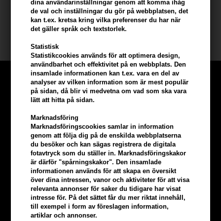
dina användarinställningar genom att komma ihåg
de val och inställningar du gör på webbplatsen, det
Storlek: 150ml
kan t.ex. kretsa kring vilka preferenser du har när
det gäller språk och textstorlek.
Osmo vax
Statistisk
Statistikcookies används för att optimera design,
användbarhet och effektivitet på en webbplats. Den
insamlade informationen kan t.ex. vara en del av
analyser av vilken information som är mest populär
på sidan, då blir vi medvetna om vad som ska vara
lätt att hitta på sidan.
Marknadsföring
Marknadsföringscookies samlar in information
genom att följa dig på de enskilda webbplatserna
du besöker och kan sägas registrera de digitala
fotavtryck som du ställer in. Marknadsföringskakor
är därför "spårningskakor". Den insamlade
informationen används för att skapa en översikt
över dina intressen, vanor och aktiviteter för att visa
relevanta annonser för saker du tidigare har visat
intresse för. På det sättet får du mer riktat innehåll,
Tjäna
5% bonus
på hela din
till exempel i form av föreslagen information,
artiklar och annonser.