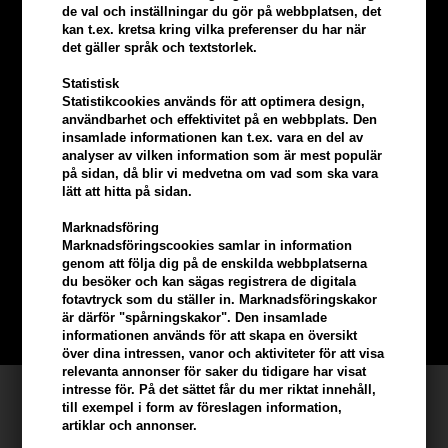
de val och inställningar du gör på webbplatsen, det
kan t.ex. kretsa kring vilka preferenser du har när
det gäller språk och textstorlek.
Statistisk
Statistikcookies används för att optimera design,
användbarhet och effektivitet på en webbplats. Den
insamlade informationen kan t.ex. vara en del av
analyser av vilken information som är mest populär
på sidan, då blir vi medvetna om vad som ska vara
Tjäna
5% bonus
på hela din
lätt att hitta på sidan.
Marknadsföring
beställning
Marknadsföringscookies samlar in information
genom att följa dig på de enskilda webbplatserna
du besöker och kan sägas registrera de digitala
Bli en del av vår kundklubb gratis och få rabatter när du handlar
fotavtryck som du ställer in. Marknadsföringskakor
är därför "spårningskakor". Den insamlade
BLI EN GRATIS MEDLEM HÄR
informationen används för att skapa en översikt
över dina intressen, vanor och aktiviteter för att visa
relevanta annonser för saker du tidigare har visat
intresse för. På det sättet får du mer riktat innehåll,
Kundservice
till exempel i form av föreslagen information,
artiklar och annonser.
Hair247