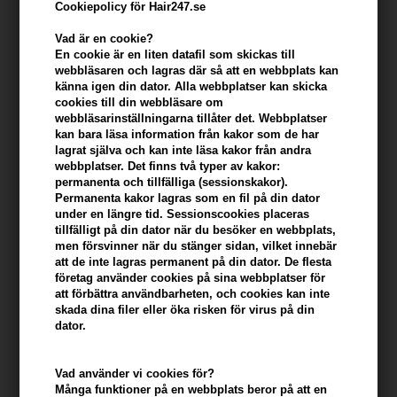
Cookiepolicy för Hair247.se
Vad är en cookie?
En cookie är en liten datafil som skickas till
webbläsaren och lagras där så att en webbplats kan
känna igen din dator. Alla webbplatser kan skicka
cookies till din webbläsare om
webbläsarinställningarna tillåter det. Webbplatser
kan bara läsa information från kakor som de har
lagrat själva och kan inte läsa kakor från andra
webbplatser. Det finns två typer av kakor:
permanenta och tillfälliga (sessionskakor).
Paul Mitchell Tea Tree Hand Soap 300 ml
Permanenta kakor lagras som en fil på din dator
Varumärken
»
Paul Mitchell
Brand:
Paul Mitchell
under en längre tid. Sessionscookies placeras
tillfälligt på din dator när du besöker en webbplats,
Slut i lager
men försvinner när du stänger sidan, vilket innebär
att de inte lagras permanent på din dator. De flesta
Ej i lager
- Leveranstid: Ukendt arbetsdagar
företag använder cookies på sina webbplatser för
att förbättra användbarheten, och cookies kan inte
skada dina filer eller öka risken för virus på din
Du tjänar
på köp av denna artikel -
Visa mitt konto
dator.
KÖP FÖR YTTERLIGARE 499,00 SEK OCH FÅ FRI FRAKT
499 SEK
Vad använder vi cookies för?
Många funktioner på en webbplats beror på att en