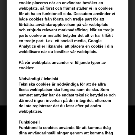
cookie placeras när en användare besöker en
Beskrivning
Recensioner
Tillverkare
webbplats, så först och främst ställer vi in ​​cookies
för att ha en funktionell sida. Dessutom använder vi
både cookies från första och tredje part för att
Paul Mitchell Tea Tree Hand Soap är en handtvål som rengör
förbättra användarupplevelsen på vår webbplats
händerna försiktigt och eliminerar bakterier.
och erbjuda relevant marknadsföring. När en tredje
parts cookie är inställd betyder det att vi har tillåtit
Paul Mitchell Tea Tree Hand Soap beskrivning
en tredje part, t.ex. ett socialt media, Google
Analytics eller liknande. att placera en cookie i din
Handtvålen har en uppfriskande doft av pepparmynta, lavendel
webbläsare när du besöker vår webbplats.
och tea tree. Innehållet i tea tree-olja har en naturlig antiseptisk
På vår webbplats använder vi följande typer av
effekt och har en återställande effekt på huden.
cookies:
Storlek: 300 ml
Nödvändigt / tekniskt
Tekniska cookies är nödvändiga för att de allra
Paul Mitchell
,
Paul Mitchell Tea Tree
flesta webbplatser ska fungera som de ska. Som
namnet antyder har de endast teknisk betydelse och
därmed ingen inverkan på din integritet, eftersom
de inte registrerar det du letar efter på andra
webbplatser.
Funktionell
Funktionella cookies används för att komma ihåg
dina användarinställningar genom att komma ihåg