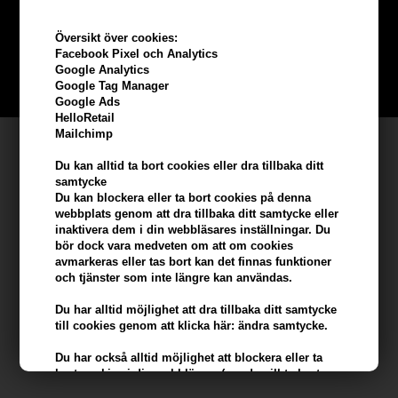
beställning
Översikt över cookies:
Bli en del av vår kundklubb gratis och få rabatter när du handlar
Facebook Pixel och Analytics
Google Analytics
BLI EN GRATIS MEDLEM HÄR
Google Tag Manager
Google Ads
HelloRetail
Mailchimp
Kundservice
Du kan alltid ta bort cookies eller dra tillbaka ditt
Hair247
samtycke
Du kan blockera eller ta bort cookies på denna
Frisenborgvej 6A
webbplats genom att dra tillbaka ditt samtycke eller
DK-7800 Skive
inaktivera dem i din webbläsares inställningar. Du
bör dock vara medveten om att om cookies
info@hair247.se
avmarkeras eller tas bort kan det finnas funktioner
och tjänster som inte längre kan användas.
Kom ihåg att vi har
Du har alltid möjlighet att dra tillbaka ditt samtycke
till cookies genom att klicka här: ändra samtycke.
Billig frakt
100% nöjdhet - 356 dagars returpolicy
Du har också alltid möjlighet att blockera eller ta
bort cookies i din webbläsare (om du vill ta bort
eller blockera cookies från tredje part kan detta bara