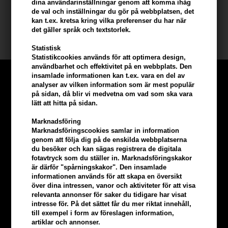
dina användarinställningar genom att komma ihåg
Innehåll: 150g
de val och inställningar du gör på webbplatsen, det
kan t.ex. kretsa kring vilka preferenser du har när
det gäller språk och textstorlek.
Paul Mitchell
Statistisk
Statistikcookies används för att optimera design,
användbarhet och effektivitet på en webbplats. Den
insamlade informationen kan t.ex. vara en del av
analyser av vilken information som är mest populär
på sidan, då blir vi medvetna om vad som ska vara
lätt att hitta på sidan.
Marknadsföring
Marknadsföringscookies samlar in information
genom att följa dig på de enskilda webbplatserna
du besöker och kan sägas registrera de digitala
fotavtryck som du ställer in. Marknadsföringskakor
är därför "spårningskakor". Den insamlade
informationen används för att skapa en översikt
över dina intressen, vanor och aktiviteter för att visa
relevanta annonser för saker du tidigare har visat
intresse för. På det sättet får du mer riktat innehåll,
Tjäna
5% bonus
på hela din
till exempel i form av föreslagen information,
artiklar och annonser.