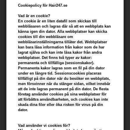
Cookiepolicy för Hair247.se
Vad är en cookie?
En cookie är en liten datafil som skickas till
webbläsaren och lagras där så att en webbplats kan
känna igen din dator. Alla webbplatser kan skicka
cookies till din webbläsare om
webbläsarinställningarna tillåter det. Webbplatser
kan bara läsa information från kakor som de har
lagrat själva och kan inte läsa kakor från andra
webbplatser. Det finns två typer av kakor:
Paul Mitchell Tea Tree Body Bar 150 gr
permanenta och tillfälliga (sessionskakor).
Permanenta kakor lagras som en fil på din dator
Varumärken
»
Paul Mitchell
Brand:
Paul Mitchell
under en längre tid. Sessionscookies placeras
143,00
SEK
tillfälligt på din dator när du besöker en webbplats,
men försvinner när du stänger sidan, vilket innebär
att de inte lagras permanent på din dator. De flesta
företag använder cookies på sina webbplatser för
-
+
att förbättra användbarheten, och cookies kan inte
skada dina filer eller öka risken för virus på din
dator.
I lager
- Leveranstid: 2-3 arbetsdagar
Vad använder vi cookies för?
Du tjänar
7 Bonuskronor
på köp av denna artikel -
Visa mitt