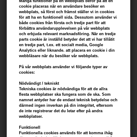
Många funktioner på en webbplats beror på att en
konto
cookie placeras när en användare besöker en
webbplats, så först och främst ställer vi in ​​cookies
KÖP FÖR YTTERLIGARE 499,00 SEK OCH FÅ FRI FRAKT
499 SEK
för att ha en funktionell sida. Dessutom använder vi
både cookies från första och tredje part för att
förbättra användarupplevelsen på vår webbplats
och erbjuda relevant marknadsföring. När en tredje
Beskrivning
Recensioner
Tillverkare
parts cookie är inställd betyder det att vi har tillåtit
en tredje part, t.ex. ett socialt media, Google
Analytics eller liknande. att placera en cookie i din
Paul Mitchell Tea Tree Special Body Bar
är en mild tvål som kan
webbläsare när du besöker vår webbplats.
användas både för rakning och kroppen.
På vår webbplats använder vi följande typer av
Egenskaper
cookies:
Tea Tree Special Body Bar från Paul Mitchell är det bästa sättet att
Nödvändigt / tekniskt
rengöra och fräscha upp huden. Tvålen rengör effektivt huden på
Tekniska cookies är nödvändiga för att de allra
djupet och lämnar huden fräsch och vårdad. Tvålen har ett innehåll
flesta webbplatser ska fungera som de ska. Som
namnet antyder har de endast teknisk betydelse och
av persiljeflingor som försiktigt exfolierar huden.
därmed ingen inverkan på din integritet, eftersom
de inte registrerar det du letar efter på andra
Använd Paul Mitchell Tea Tree Special Body Bar så här
webbplatser.
Rakning: Skum tvålen med vatten för att raka ansiktet.
Funktionell
Kropp: Massera tvålen över hela kroppen.
Funktionella cookies används för att komma ihåg