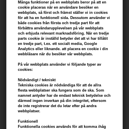
Många funktioner på en webbplats beror på att en
cookie placeras när en användare besöker en
Du tjänar
17 Bonuskronor
på köp av denna artikel -
Visa mitt
webbplats, så först och främst ställer vi in ​​cookies
konto
för att ha en funktionell sida. Dessutom använder vi
både cookies från första och tredje part för att
förbättra användarupplevelsen på vår webbplats
KÖP FÖR YTTERLIGARE 499,00 SEK OCH FÅ FRI FRAKT
499 SEK
och erbjuda relevant marknadsföring. När en tredje
parts cookie är inställd betyder det att vi har tillåtit
en tredje part, t.ex. ett socialt media, Google
Analytics eller liknande. att placera en cookie i din
Beskrivning
Recensioner
Tillverkare
webbläsare när du besöker vår webbplats.
På vår webbplats använder vi följande typer av
Redken Extreme Mask är en djupverkande hårmask för torrt,
cookies:
skadat hår.
Nödvändigt / tekniskt
Egenskaper
Tekniska cookies är nödvändiga för att de allra
flesta webbplatser ska fungera som de ska. Som
Redken Extreme Mask hårbehandling stärker skadat hår och gör
namnet antyder har de endast teknisk betydelse och
det upp till 15 gånger starkare. Masken innehåller Redken 's
därmed ingen inverkan på din integritet, eftersom
Strength Complex med protein och mjölksyra som hjälper till att
de inte registrerar det du letar efter på andra
webbplatser.
återställa styrkan i håret, återställa hårets pH-balans och göra håret
mjukare.
Funktionell
Funktionella cookies används för att komma ihåg