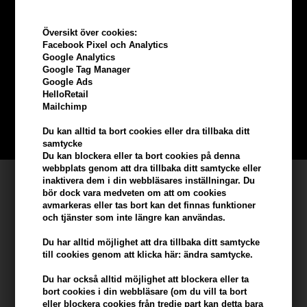
Översikt över cookies:
Tjäna
5% bonus
på hela din
Facebook Pixel och Analytics
Google Analytics
beställning
Google Tag Manager
Google Ads
HelloRetail
Bli en del av vår kundklubb gratis och få rabatter när du handlar
Mailchimp
Du kan alltid ta bort cookies eller dra tillbaka ditt
BLI EN GRATIS MEDLEM HÄR
samtycke
Du kan blockera eller ta bort cookies på denna
webbplats genom att dra tillbaka ditt samtycke eller
Kundservice
inaktivera dem i din webbläsares inställningar. Du
bör dock vara medveten om att om cookies
avmarkeras eller tas bort kan det finnas funktioner
Hair247
och tjänster som inte längre kan användas.
Frisenborgvej 6A
DK-7800 Skive
Du har alltid möjlighet att dra tillbaka ditt samtycke
till cookies genom att klicka här: ändra samtycke.
info@hair247.se
Du har också alltid möjlighet att blockera eller ta
bort cookies i din webbläsare (om du vill ta bort
Kom ihåg att vi har
eller blockera cookies från tredje part kan detta bara