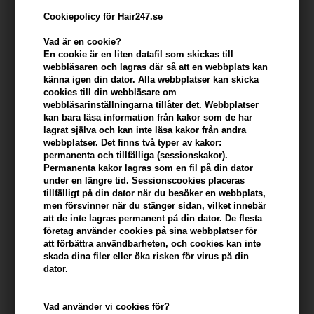
Cookiepolicy för Hair247.se
Vad är en cookie?
En cookie är en liten datafil som skickas till
webbläsaren och lagras där så att en webbplats kan
känna igen din dator. Alla webbplatser kan skicka
cookies till din webbläsare om
webbläsarinställningarna tillåter det. Webbplatser
kan bara läsa information från kakor som de har
lagrat själva och kan inte läsa kakor från andra
webbplatser. Det finns två typer av kakor:
Redken Extreme Mask Strength Repair 250ml
permanenta och tillfälliga (sessionskakor).
Permanenta kakor lagras som en fil på din dator
Varumärken
»
Redken
Brand:
Redken
under en längre tid. Sessionscookies placeras
359,00
SEK
tillfälligt på din dator när du besöker en webbplats,
men försvinner när du stänger sidan, vilket innebär
att de inte lagras permanent på din dator. De flesta
Enhetspris ved 2
344,00
SEK
Spara 4%
företag använder cookies på sina webbplatser för
att förbättra användbarheten, och cookies kan inte
skada dina filer eller öka risken för virus på din
dator.
-
+
Vad använder vi cookies för?
I lager
- Leveranstid: 2-3 arbetsdagar