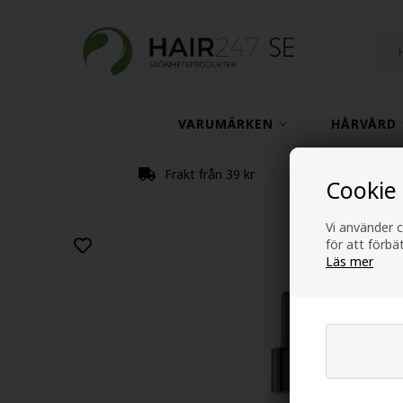
VARUMÄRKEN
HÅRVÅRD
Frakt från 39 kr
Cookie
Vi använder c
för att förb
Läs mer