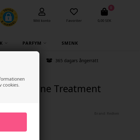
0
Mitt konto
Favoriter
0,00 SEK
K
PARFYM
SMINK
anstid
365 dagars ångerrätt
informationen
v cookies.
d All-in-one Treatment
Brand:
Redken