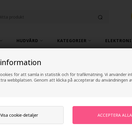
HUDVÅRD
KATEGORIER
ELEKTRONI
Fri frakt vid köp över 499 kr
2-4 arbetsdagars lever
 information
ookies för att samla in statistik och för trafikmätning. Vi använder 
ättra webbplatsen. Genom att klicka på accepterar du användningen a
Redken One Unite
150ml
Varumärken
»
Redken
Visa cookie-detaljer
257,00
SEK