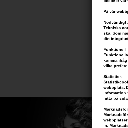
besöker vår
På vår webbp
Nödvändigt /
Tekniska coo
ska. Som na
din integrite
Funktionell
Funktionella
komma ihåg d
vilka prefere
Statistisk
Statistikcoo
webbplats. D
information 
hitta på sida
Marknadsför
Marknadsföri
webbplatsern
in. Marknads