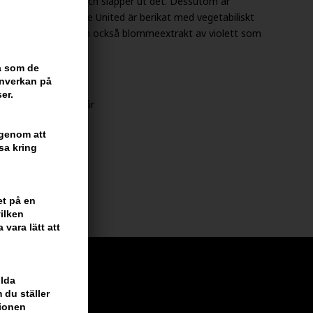
kt samt ger näring och släpper ut det. Dessutom är
skador. Redken One United är berikat med vegetabiliskt
gar från insidan men också blommeextrakt av violett som
ra som de
One United
inverkan på
er.
t, handdukstorkat hår
 genom att
l
sa kring
et på en
ilken
vara lätt att
ilda
 du ställer
tionen