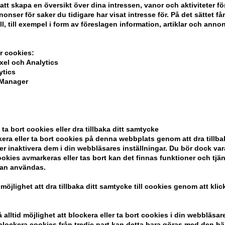
att skapa en översikt över dina intressen, vanor och aktiviteter för
onser för saker du tidigare har visat intresse för. På det sättet få
ll, till exempel i form av föreslagen information, artiklar och annon
r cookies:
xel och Analytics
ytics
 Manager
ela din beställning
 ta bort cookies eller dra tillbaka ditt samtycke
era eller ta bort cookies på denna webbplats genom att dra tillbak
er inaktivera dem i din webbläsares inställningar. Du bör dock v
ndlar
okies avmarkeras eller tas bort kan det finnas funktioner och tjä
kan användas.
 möjlighet att dra tillbaka ditt samtycke till cookies genom att kli
alltid möjlighet att blockera eller ta bort cookies i din webbläsare
r blockera cookies från tredje part kan detta bara göras med den h