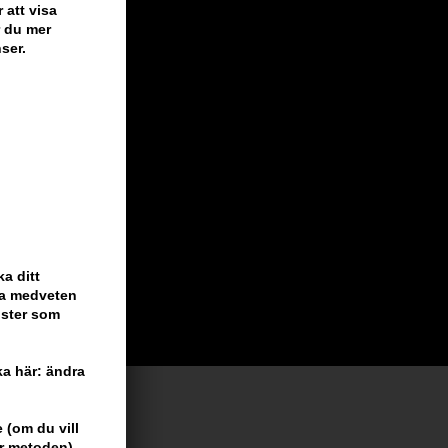
 att visa
r du mer
ser.
a ditt
ara medveten
nster som
cka här: ändra
 (om du vill
är metoden)