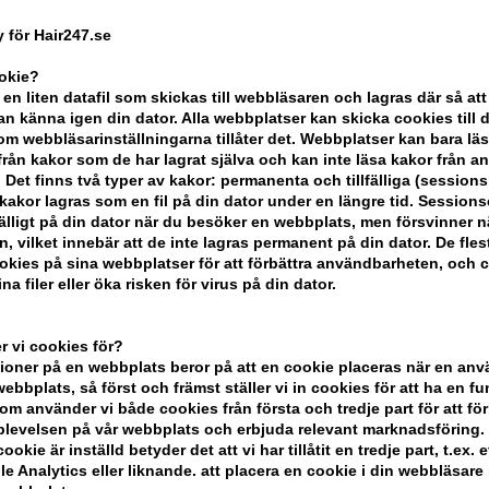
Enhetspris ved 2 stk.
243,00
SEK
 för Hair247.se
ookie?
-
+
 en liten datafil som skickas till webbläsaren och lagras där så att
n känna igen din dator. Alla webbplatser kan skicka cookies till 
m webbläsarinställningarna tillåter det. Webbplatser kan bara lä
I lager
- Leveranstid: 2-3 arbetsdaga
från kakor som de har lagrat själva och kan inte läsa kakor från a
 Det finns två typer av kakor: permanenta och tillfälliga (sessions
Du tjänar
12 Bonuskronor
på köp av 
akor lagras som en fil på din dator under en längre tid. Session
lfälligt på din dator när du besöker en webbplats, men försvinner n
n, vilket innebär att de inte lagras permanent på din dator. De fles
KÖP FÖR YTTERLIGARE 499,00 SEK OC
kies på sina webbplatser för att förbättra användbarheten, och 
na filer eller öka risken för virus på din dator.
BESKRIVNING
RECENSIONER
 vi cookies för?
oner på en webbplats beror på att en cookie placeras när en an
bbplats, så först och främst ställer vi in ​​cookies för att ha en fu
Redken One United All-in-One Treatment
om använder vi både cookies från första och tredje part för att för
levelsen på vår webbplats och erbjuda relevant marknadsföring.
Redken One United fastighet
ookie är inställd betyder det att vi har tillåtit en tredje part, t.ex. e
e Analytics eller liknande. att placera en cookie i din webbläsare