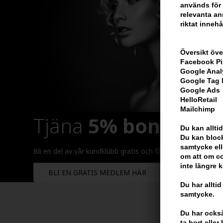
används för 
relevanta ann
riktat innehå
Översikt öve
Facebook Pi
Google Anal
Google Tag
Google Ads
HelloRetail
Mailchimp
Tjäna
5% bonus
på h
Du kan alltid
Du kan block
samtycke ell
Bli en del av vår kundklubb gratis och få rabatter när du ha
om att om co
inte längre 
BLI EN GRATIS MEDLEM HÄR
Du har alltid
samtycke.
Du har också 
ta bort elle