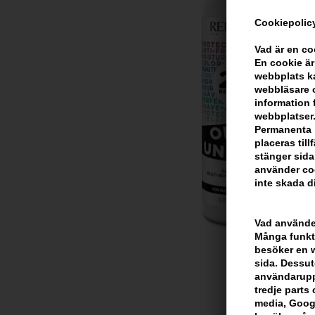
Cookiepolicy
Vad är en c
En cookie är
webbplats ka
webbläsare o
information 
webbplatser.
Permanenta k
placeras til
stänger sida
använder coo
inte skada di
Vad använder
Många funkti
besöker en we
sida. Dessut
användarupp
tredje parts c
media, Googl