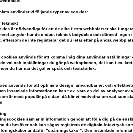
Denna behandlingsspray tillför håret fu
 webbplats.
sprayen skyddande och förhindrar värme
lats använder vi följande typer av cookies:
protein som både stärker dina hårsträn
mjukgörare.
 tekniskt
kies är nödvändiga för att de allra flesta webbplatser ska funge
Så här använder du Redken 
mnet antyder har de endast teknisk betydelse och därmed ingen 
t, eftersom de inte registrerar det du letar efter på andra webbplats
- Applicera produkten på nyligen tvätta
- Skölj inte
 cookies används för att komma ihåg dina användarinställningar
- Torka sedan och forma efter önskemå
e val och inställningar du gör på webbplatsen, det kan t.ex. kret
nser du har när det gäller språk och textstorlek.
Innehåll: 150 ml
Redken
kies används för att optimera design, användbarhet och effektivit
en insamlade informationen kan t.ex. vara en del av analyser av v
som är mest populär på sidan, då blir vi medvetna om vad som ska 
n.
ing
ngscookies samlar in information genom att följa dig på de ensk
a du besöker och kan sägas registrera de digitala fotavtryck som
föringskakor är därför "spårningskakor". Den insamlade informa