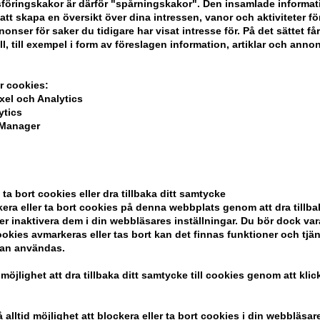
föringskakor är därför "spårningskakor". Den insamlade informa
att skapa en översikt över dina intressen, vanor och aktiviteter för
onser för saker du tidigare har visat intresse för. På det sättet få
ll, till exempel i form av föreslagen information, artiklar och annon
r cookies:
xel och Analytics
ytics
 Manager
ela din beställning
 ta bort cookies eller dra tillbaka ditt samtycke
era eller ta bort cookies på denna webbplats genom att dra tillbak
er inaktivera dem i din webbläsares inställningar. Du bör dock v
okies avmarkeras eller tas bort kan det finnas funktioner och tjä
ndlar
kan användas.
 möjlighet att dra tillbaka ditt samtycke till cookies genom att kli
alltid möjlighet att blockera eller ta bort cookies i din webbläsare