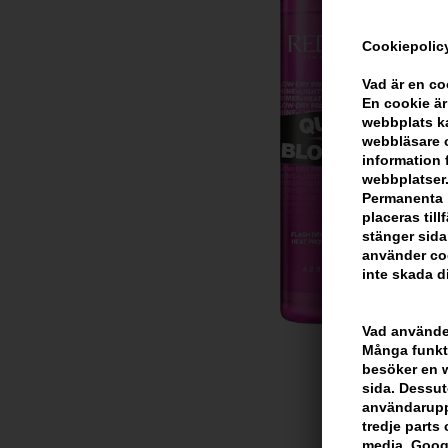
Cookiepolicy
Vad är en c
En cookie är
webbplats ka
webbläsare o
information 
webbplatser.
Permanenta k
placeras til
stänger sida
använder coo
inte skada di
Vad använder
Många funkti
besöker en we
sida. Dessut
användarupp
tredje parts c
media, Googl