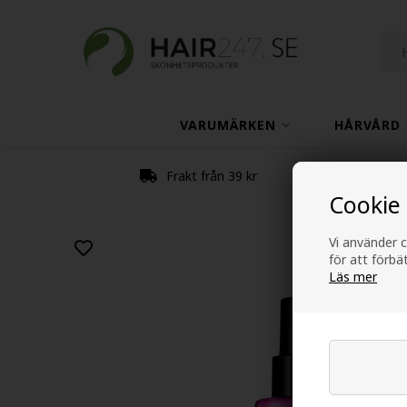
VARUMÄRKEN
HÅRVÅRD
Frakt från 39 kr
Cookie
Vi använder c
för att förb
Läs mer