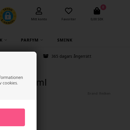
0
Mitt konto
Favoriter
0,00 SEK
K
PARFYM
SMINK
anstid
365 dagars ångerrätt
informationen
wout 125ml
v cookies.
Brand:
Redken
ra 6%