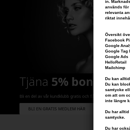
in. Marknads
används för 
relevanta ann
riktat innehå
Översikt öve
Facebook Pi
Google Anal
Google Tag
Google Ads
HelloRetail
Mailchimp
Tjäna
5% bonus
på h
Du kan alltid
Du kan block
samtycke ell
om att om co
Bli en del av vår kundklubb gratis och få rabatter när du ha
inte längre 
BLI EN GRATIS MEDLEM HÄR
Du har alltid
samtycke.
Du har också 