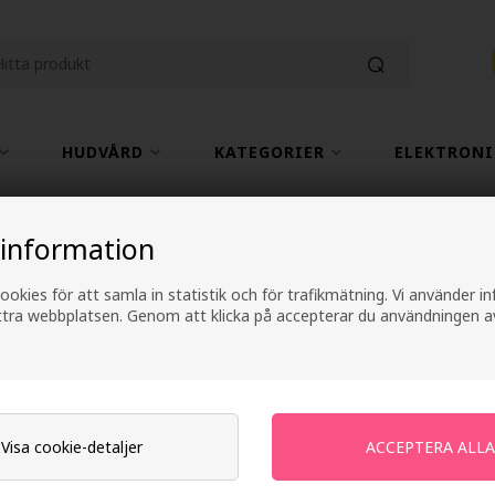
HUDVÅRD
KATEGORIER
ELEKTRONI
Fri frakt vid köp över 499 kr
2-4 arbetsdagars lever
 information
ookies för att samla in statistik och för trafikmätning. Vi använder 
Redken Quick Blo
ättra webbplatsen. Genom att klicka på accepterar du användningen a
Varumärken
»
Redken
243,00
SEK
Visa cookie-detaljer
Enhetspris ved 2
228,00
SEK
Spa