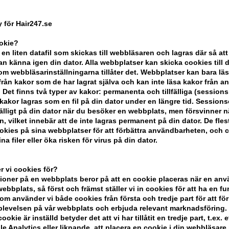
-
+
 för Hair247.se
ookie?
I lager
- Leveranstid: 2-3 arbetsdaga
 en liten datafil som skickas till webbläsaren och lagras där så att
n känna igen din dator. Alla webbplatser kan skicka cookies till 
Du tjänar
11 Bonuskronor
på köp av 
m webbläsarinställningarna tillåter det. Webbplatser kan bara lä
från kakor som de har lagrat själva och kan inte läsa kakor från a
 Det finns två typer av kakor: permanenta och tillfälliga (sessions
KÖP FÖR YTTERLIGARE 499,00 SEK OC
akor lagras som en fil på din dator under en längre tid. Session
lfälligt på din dator när du besöker en webbplats, men försvinner n
n, vilket innebär att de inte lagras permanent på din dator. De fles
kies på sina webbplatser för att förbättra användbarheten, och 
BESKRIVNING
RECENSIONER
na filer eller öka risken för virus på din dator.
Redken Quick Blowout är en värmeskydd
 vi cookies för?
oner på en webbplats beror på att en cookie placeras när en an
bbplats, så först och främst ställer vi in ​​cookies för att ha en fu
Egenskaper
om använder vi både cookies från första och tredje part för att för
levelsen på vår webbplats och erbjuda relevant marknadsföring.
Quick Blowout är gjord med en lätt for
ookie är inställd betyder det att vi har tillåtit en tredje part, t.ex. e
mjukhet.
e Analytics eller liknande. att placera en cookie i din webbläsare