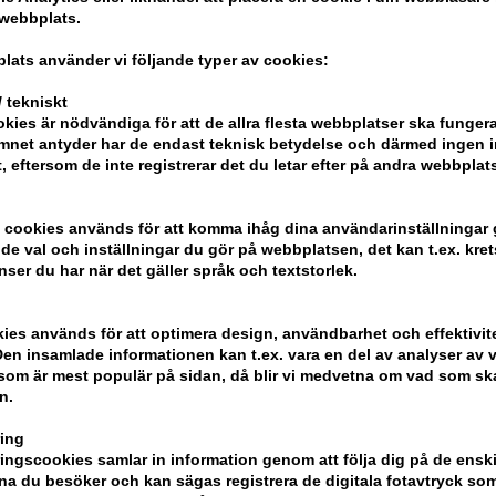
 webbplats.
- Snabbare föning
- Lätt konsistens
lats använder vi följande typer av cookies:
- Vårdar håret
 tekniskt
- Värmeskyddande upp till 230 grader C
kies är nödvändiga för att de allra flesta webbplatser ska funge
mnet antyder har de endast teknisk betydelse och därmed ingen 
Ansökan
t, eftersom de inte registrerar det du letar efter på andra webbplats
- Skaka väl innan användning
- Spraya i handdukstorkat hår
 cookies används för att komma ihåg dina användarinställningar
- Föna
e val och inställningar du gör på webbplatsen, det kan t.ex. kret
nser du har när det gäller språk och textstorlek.
Storlek: 125ml
kies används för att optimera design, användbarhet och effektivit
Redken
en insamlade informationen kan t.ex. vara en del av analyser av v
som är mest populär på sidan, då blir vi medvetna om vad som ska 
n.
ing
ngscookies samlar in information genom att följa dig på de ensk
a du besöker och kan sägas registrera de digitala fotavtryck som