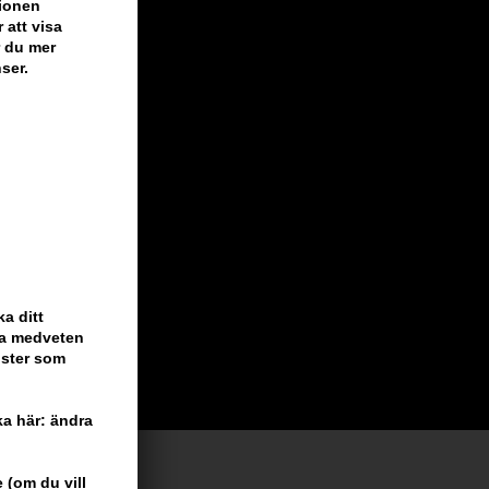
tionen
 att visa
r du mer
ser.
a ditt
ara medveten
nster som
cka här: ändra
 (om du vill