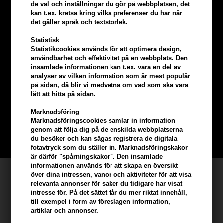
de val och inställningar du gör på webbplatsen, det
kan t.ex. kretsa kring vilka preferenser du har när
det gäller språk och textstorlek.
Statistisk
Statistikcookies används för att optimera design,
användbarhet och effektivitet på en webbplats. Den
insamlade informationen kan t.ex. vara en del av
Tjäna
5% bonus
på hela din
analyser av vilken information som är mest populär
på sidan, då blir vi medvetna om vad som ska vara
beställning
lätt att hitta på sidan.
Marknadsföring
Bli en del av vår kundklubb gratis och få rabatter när du handlar
Marknadsföringscookies samlar in information
genom att följa dig på de enskilda webbplatserna
BLI EN GRATIS MEDLEM HÄR
du besöker och kan sägas registrera de digitala
fotavtryck som du ställer in. Marknadsföringskakor
är därför "spårningskakor". Den insamlade
informationen används för att skapa en översikt
Kundservice
över dina intressen, vanor och aktiviteter för att visa
relevanta annonser för saker du tidigare har visat
Hair247
intresse för. På det sättet får du mer riktat innehåll,
till exempel i form av föreslagen information,
Frisenborgvej 6A
artiklar och annonser.
DK-7800 Skive