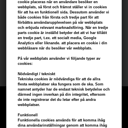
cookie placeras när en användare besöker en
Du tjänar
11 Bonuskronor
på köp av denna artikel -
Visa mitt
webbplats, så först och främst ställer vi in ​​cookies
konto
för att ha en funktionell sida. Dessutom använder vi
både cookies från första och tredje part för att
förbättra användarupplevelsen på vår webbplats
KÖP FÖR YTTERLIGARE 499,00 SEK OCH FÅ FRI FRAKT
499 SEK
och erbjuda relevant marknadsföring. När en tredje
parts cookie är inställd betyder det att vi har tillåtit
en tredje part, t.ex. ett socialt media, Google
Analytics eller liknande. att placera en cookie i din
Beskrivning
Recensioner
Tillverkare
webbläsare när du besöker vår webbplats.
På vår webbplats använder vi följande typer av
Revlon Nutri Color Filters 740
cookies:
Storlek: 240 ml
Nödvändigt / tekniskt
Tekniska cookies är nödvändiga för att de allra
flesta webbplatser ska fungera som de ska. Som
namnet antyder har de endast teknisk betydelse och
därmed ingen inverkan på din integritet, eftersom
de inte registrerar det du letar efter på andra
webbplatser.
Funktionell
Funktionella cookies används för att komma ihåg
dina användarinställningar genom att komma ihåg