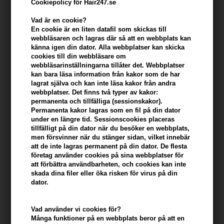
Cookiepolicy för Hair247.se
Vad är en cookie?
En cookie är en liten datafil som skickas till
webbläsaren och lagras där så att en webbplats kan
känna igen din dator. Alla webbplatser kan skicka
cookies till din webbläsare om
webbläsarinställningarna tillåter det. Webbplatser
kan bara läsa information från kakor som de har
lagrat själva och kan inte läsa kakor från andra
webbplatser. Det finns två typer av kakor:
permanenta och tillfälliga (sessionskakor).
Revlon Nutri Color Filters 740 - 240ml
Permanenta kakor lagras som en fil på din dator
under en längre tid. Sessionscookies placeras
Varumärken
»
Revlon Nutri Color Filters
Brand:
Revlon Nutri Color Filters
tillfälligt på din dator när du besöker en webbplats,
Tidigare lägsta pris: 243,00
men försvinner när du stänger sidan, vilket innebär
219,00
SEK
att de inte lagras permanent på din dator. De flesta
företag använder cookies på sina webbplatser för
Erbjudandet gäller: 30.07.26 - 13.08.26
att förbättra användbarheten, och cookies kan inte
skada dina filer eller öka risken för virus på din
dator.
-
+
Vad använder vi cookies för?
I lager
- Leveranstid: 2-3 arbetsdagar
Många funktioner på en webbplats beror på att en