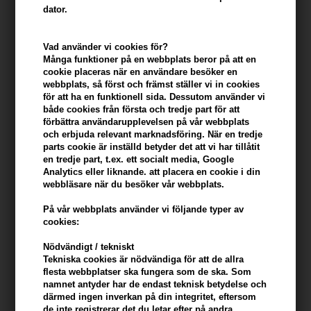
-
+
dator.
I lager
- Leveranstid: 2-3 arbetsdagar
Vad använder vi cookies för?
Många funktioner på en webbplats beror på att en
Du tjänar
12 Bonuskronor
på köp av denna artikel -
Visa mitt
cookie placeras när en användare besöker en
konto
webbplats, så först och främst ställer vi in ​​cookies
för att ha en funktionell sida. Dessutom använder vi
både cookies från första och tredje part för att
KÖP FÖR YTTERLIGARE 499,00 SEK OCH FÅ FRI FRAKT
499 SEK
förbättra användarupplevelsen på vår webbplats
och erbjuda relevant marknadsföring. När en tredje
parts cookie är inställd betyder det att vi har tillåtit
Beskrivning
Recensioner
Tillverkare
en tredje part, t.ex. ett socialt media, Google
Analytics eller liknande. att placera en cookie i din
webbläsare när du besöker vår webbplats.
Sachajuan Root Lift Strong Hold är en volymförstärkande spray
På vår webbplats använder vi följande typer av
som ger volym och struktur.
cookies:
Sachajuan Root Lift Strong Hold egenskaper
Nödvändigt / tekniskt
Tekniska cookies är nödvändiga för att de allra
Produkten lyfter håret och ger extra fyllighet när håret är stylat.
flesta webbplatser ska fungera som de ska. Som
Sprayen ger struktur och stöd för håret där det behöver extra
namnet antyder har de endast teknisk betydelse och
boost.
därmed ingen inverkan på din integritet, eftersom
de inte registrerar det du letar efter på andra