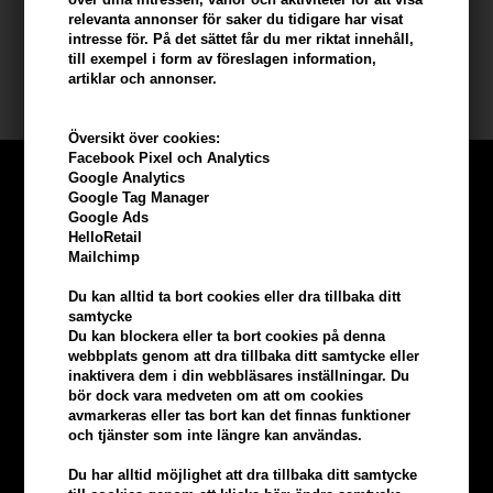
relevanta annonser för saker du tidigare har visat
Storlek: 200 ml
intresse för. På det sättet får du mer riktat innehåll,
till exempel i form av föreslagen information,
artiklar och annonser.
Sachajuan
Översikt över cookies:
Facebook Pixel och Analytics
Google Analytics
Google Tag Manager
Google Ads
HelloRetail
Mailchimp
Du kan alltid ta bort cookies eller dra tillbaka ditt
samtycke
Du kan blockera eller ta bort cookies på denna
webbplats genom att dra tillbaka ditt samtycke eller
inaktivera dem i din webbläsares inställningar. Du
bör dock vara medveten om att om cookies
avmarkeras eller tas bort kan det finnas funktioner
och tjänster som inte längre kan användas.
Tjäna
5% bonus
på hela din
Du har alltid möjlighet att dra tillbaka ditt samtycke