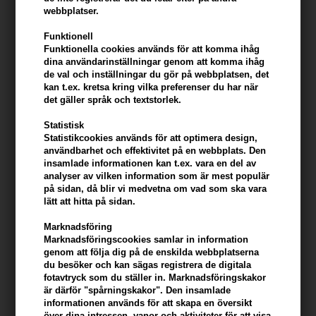
Fördel
webbplatser.
- Ger fullhet runt hårrötterna
Funktionell
- Ger struktur och team
Funktionella cookies används för att komma ihåg
dina användarinställningar genom att komma ihåg
- Gör inte håret fett eller styvt
de val och inställningar du gör på webbplatsen, det
- Bra för att skapa fyllighet i fint hår
kan t.ex. kretsa kring vilka preferenser du har när
- Vegan, grymhet och utan parabener
det gäller språk och textstorlek.
Hur man använder Sachajuan Root Lift Strong Hold
Statistisk
Statistikcookies används för att optimera design,
- Skaka ordentligt före användning
användbarhet och effektivitet på en webbplats. Den
- Spraya direkt i hårbotten (eller där du vill lyfta och fylla)
insamlade informationen kan t.ex. vara en del av
analyser av vilken information som är mest populär
Ingredienser
på sidan, då blir vi medvetna om vad som ska vara
lätt att hitta på sidan.
AQUA (WATER), DIMETHYL ETHER, ALKOHOL DENAT, BUTAN, VP / VA
Marknadsföring
COPOLYMER, PVP, ISOBUTANE, VP /
Marknadsföringscookies samlar in information
DIMETHYLAMINOETHYLMETHACRYLATE COPOLYMER, PROPANE,
genom att följa dig på de enskilda webbplatserna
POLYSORBATE-LASHOLYOL-POLYROLY-LASKOLYL-KOLOLYR-
du besöker och kan sägas registrera de digitala
LASKOL, -POLYSORBAT-20 BENZYLSALICYLAT, CITRONELLOL,
fotavtryck som du ställer in. Marknadsföringskakor
är därför "spårningskakor". Den insamlade
LIMONENE, ALFA-ISOMETYLJONON, GERANIOL, HEXYLKINNAMAL,
informationen används för att skapa en översikt
BUTYLFENYLMETYLPROPIONOL, LIN.
över dina intressen, vanor och aktiviteter för att visa