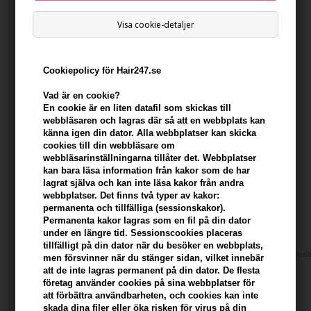
Visa cookie-detaljer
Cookiepolicy för Hair247.se
Vad är en cookie?
En cookie är en liten datafil som skickas till
webbläsaren och lagras där så att en webbplats kan
känna igen din dator. Alla webbplatser kan skicka
Sachajuan Root Lift Strong Hold 200ml
cookies till din webbläsare om
webbläsarinställningarna tillåter det. Webbplatser
Varumärken
»
Sachajuan
Brand:
Sachajuan
kan bara läsa information från kakor som de har
lagrat själva och kan inte läsa kakor från andra
Tidigare lägsta pris: 326,00
webbplatser. Det finns två typer av kakor:
244,00
SEK
permanenta och tillfälliga (sessionskakor).
Permanenta kakor lagras som en fil på din dator
Erbjudandet gäller: 30.07.26 - 13.08.26
under en längre tid. Sessionscookies placeras
tillfälligt på din dator när du besöker en webbplats,
Erbjuda
men försvinner när du stänger sidan, vilket innebär
Enhetspris ved 2 stk.
Tidigare lägsta pris: 311,00
233,00
SEK
att de inte lagras permanent på din dator. De flesta
företag använder cookies på sina webbplatser för
att förbättra användbarheten, och cookies kan inte
skada dina filer eller öka risken för virus på din