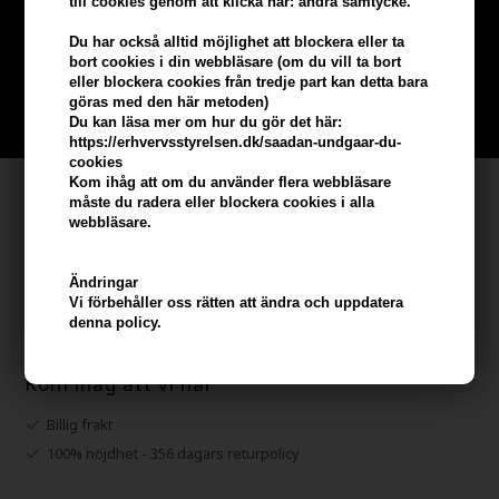
till cookies genom att klicka här: ändra samtycke.
beställning
Du har också alltid möjlighet att blockera eller ta
bort cookies i din webbläsare (om du vill ta bort
Bli en del av vår kundklubb gratis och få rabatter när du handlar
eller blockera cookies från tredje part kan detta bara
göras med den här metoden)
BLI EN GRATIS MEDLEM HÄR
Du kan läsa mer om hur du gör det här:
https://erhvervsstyrelsen.dk/saadan-undgaar-du-
cookies
Kom ihåg att om du använder flera webbläsare
Kundservice
måste du radera eller blockera cookies i alla
webbläsare.
Hair247
Frisenborgvej 6A
Ändringar
DK-7800 Skive
Vi förbehåller oss rätten att ändra och uppdatera
info@hair247.se
denna policy.
Kom ihåg att vi har
Billig frakt
100% nöjdhet - 356 dagars returpolicy