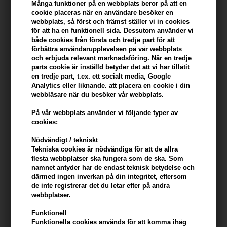
Du tjänar
12 Bonuskronor
på köp av denna artikel -
Visa mitt
Många funktioner på en webbplats beror på att en
konto
cookie placeras när en användare besöker en
webbplats, så först och främst ställer vi in ​​cookies
för att ha en funktionell sida. Dessutom använder vi
KÖP FÖR YTTERLIGARE 499,00 SEK OCH FÅ FRI FRAKT
499 SEK
både cookies från första och tredje part för att
förbättra användarupplevelsen på vår webbplats
och erbjuda relevant marknadsföring. När en tredje
parts cookie är inställd betyder det att vi har tillåtit
Beskrivning
Recensioner
Tillverkare
en tredje part, t.ex. ett socialt media, Google
Analytics eller liknande. att placera en cookie i din
Toppik Hair Building Fibers White är naturliga hårfibrer i färgen vit
webbläsare när du besöker vår webbplats.
som döljer håravfall. Hårbyggnadsfibrer gör hårsträngen upp till 4
På vår webbplats använder vi följande typer av
gånger tjockare på mindre än 1 minut.
cookies:
Toppik Hair Building Fibers White egenskaper
Nödvändigt / tekniskt
Tekniska cookies är nödvändiga för att de allra
Hårfibrerna är ett enkelt och naturligt sätt att dölja håravfall. Toppik
flesta webbplatser ska fungera som de ska. Som
ger håret tätare och fylligare - upp till 4 gånger tjockare. Toppik är
namnet antyder har de endast teknisk betydelse och
mikrofibrer som appliceras på håret och med hjälp av statisk
därmed ingen inverkan på din integritet, eftersom
de inte registrerar det du letar efter på andra
elektricitet fäster de på hårsträngarna. Produkten är tillverkad av
webbplatser.
organiskt keratinprotein av samma slag som redan finns i håret.
Funktionell
Hur man använder Toppik Hair Building Fibers White
Funktionella cookies används för att komma ihåg