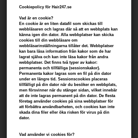
Cookiepolicy för Hair247.se
Vad är en cookie?
En cookie är en liten datafil som skickas till
webbläsaren och lagras där så att en webbplats kan
känna igen din dator. Alla webbplatser kan skicka
cookies till din webbläsare om
webbläsarinställningarna tillåter det. Webbplatser
kan bara läsa information från kakor som de har
lagrat själva och kan inte läsa kakor från andra
webbplatser. Det finns två typer av kakor:
Toppik Hair Building Fibers White 12g
permanenta och tillfälliga (sessionskakor).
Permanenta kakor lagras som en fil på din dator
Varumärken
»
Toppik
Brand:
Toppik
under en längre tid. Sessionscookies placeras
257,00
SEK
tillfälligt på din dator när du besöker en webbplats,
men försvinner när du stänger sidan, vilket innebär
att de inte lagras permanent på din dator. De flesta
Enhetspris ved 2 stk.
243,00
SEK
Spara 5%
företag använder cookies på sina webbplatser för
att förbättra användbarheten, och cookies kan inte
skada dina filer eller öka risken för virus på din
dator.
Ej i lager
- Leveranstid: Ukendt arbetsdagar
Vad använder vi cookies för?