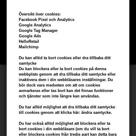
Tjäna
5% bonus
på hela din
Översikt över cookies:
Facebook Pixel och Analytics
beställning
Google Analytics
Google Tag Manager
Google Ads
Bli en del av vår kundklubb gratis och få rabatter när du handlar
HelloRetail
Mailchimp
BLI EN GRATIS MEDLEM HÄR
Du kan alltid ta bort cookies eller dra tillbaka ditt
samtycke
Du kan blockera eller ta bort cookies på denna
Kundservice
webbplats genom att dra tillbaka ditt samtycke eller
inaktivera dem i din webbläsares inställningar. Du
bör dock vara medveten om att om cookies
Hair247
avmarkeras eller tas bort kan det finnas funktioner
Frisenborgvej 6A
och tjänster som inte längre kan användas.
DK-7800 Skive
Du har alltid möjlighet att dra tillbaka ditt samtycke
info@hair247.se
till cookies genom att klicka här: ändra samtycke.
Du har också alltid möjlighet att blockera eller ta
Kom ihåg att vi har
bort cookies i din webbläsare (om du vill ta bort
eller blockera cookies från tredje part kan detta bara