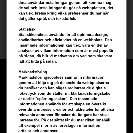
dina användarinställningar genom att komma ihåg
- Applicera på torrt hår
de val och inställningar du gör på webbplatsen, det
- Stänk eller pumpa hårfibrerna där du vill ha densitet och fyllighet
kan t.ex. kretsa kring vilka preferenser du har när
- Använd Toppik FiberHold Spray för att öka fästet i håret
det gäller språk och textstorlek.
Statistisk
Storlek: 12 g (för cirka 30 dagars konsumtion)
Statistikcookies används för att optimera design,
användbarhet och effektivitet på en webbplats. Den
Toppik
insamlade informationen kan t.ex. vara en del av
analyser av vilken information som är mest populär
på sidan, då blir vi medvetna om vad som ska vara
lätt att hitta på sidan.
Marknadsföring
Marknadsföringscookies samlar in information
genom att följa dig på de enskilda webbplatserna
du besöker och kan sägas registrera de digitala
fotavtryck som du ställer in. Marknadsföringskakor
är därför "spårningskakor". Den insamlade
informationen används för att skapa en översikt
över dina intressen, vanor och aktiviteter för att visa
relevanta annonser för saker du tidigare har visat
intresse för. På det sättet får du mer riktat innehåll,
till exempel i form av föreslagen information,
artiklar och annonser.