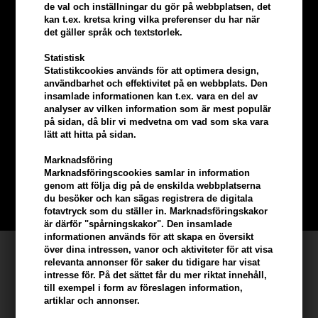
de val och inställningar du gör på webbplatsen, det
kan t.ex. kretsa kring vilka preferenser du har när
det gäller språk och textstorlek.
Statistisk
Statistikcookies används för att optimera design,
användbarhet och effektivitet på en webbplats. Den
insamlade informationen kan t.ex. vara en del av
Tjäna
5% bonus
på hela din
analyser av vilken information som är mest populär
på sidan, då blir vi medvetna om vad som ska vara
lätt att hitta på sidan.
beställning
Marknadsföring
Marknadsföringscookies samlar in information
Bli en del av vår kundklubb gratis och få rabatter när du handlar
genom att följa dig på de enskilda webbplatserna
du besöker och kan sägas registrera de digitala
BLI EN GRATIS MEDLEM HÄR
fotavtryck som du ställer in. Marknadsföringskakor
är därför "spårningskakor". Den insamlade
informationen används för att skapa en översikt
över dina intressen, vanor och aktiviteter för att visa
Kundservice
relevanta annonser för saker du tidigare har visat
intresse för. På det sättet får du mer riktat innehåll,
Hair247
till exempel i form av föreslagen information,
Frisenborgvej 6A
artiklar och annonser.
DK-7800 Skive