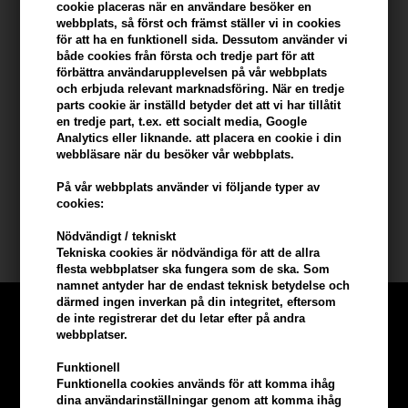
Du tjänar
14 Bonuskronor
på köp av denna artikel -
Visa mitt
cookie placeras när en användare besöker en
konto
webbplats, så först och främst ställer vi in ​​cookies
för att ha en funktionell sida. Dessutom använder vi
både cookies från första och tredje part för att
KÖP FÖR YTTERLIGARE 499,00 SEK OCH FÅ FRI FRAKT
499 SEK
förbättra användarupplevelsen på vår webbplats
och erbjuda relevant marknadsföring. När en tredje
parts cookie är inställd betyder det att vi har tillåtit
en tredje part, t.ex. ett socialt media, Google
Beskrivning
Recensioner
Tillverkare
Analytics eller liknande. att placera en cookie i din
webbläsare när du besöker vår webbplats.
Van Gils Between Sheets Eau de Toilette + Deo Stick
På vår webbplats använder vi följande typer av
cookies:
1 x Between Sheets Eau de Toilette 30ml
1 x Between Sheets Deodorant Stick 75ml
Nödvändigt / tekniskt
Tekniska cookies är nödvändiga för att de allra
flesta webbplatser ska fungera som de ska. Som
namnet antyder har de endast teknisk betydelse och
därmed ingen inverkan på din integritet, eftersom
de inte registrerar det du letar efter på andra
webbplatser.
Funktionell
Funktionella cookies används för att komma ihåg
dina användarinställningar genom att komma ihåg