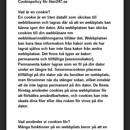
Cookiepolicy för Hair247.se
Vad är en cookie?
En cookie är en liten datafil som skickas till
webbläsaren och lagras där så att en webbplats kan
känna igen din dator. Alla webbplatser kan skicka
cookies till din webbläsare om
webbläsarinställningarna tillåter det. Webbplatser
kan bara läsa information från kakor som de har
lagrat själva och kan inte läsa kakor från andra
webbplatser. Det finns två typer av kakor:
permanenta och tillfälliga (sessionskakor).
Van Gils Between Sheets Eau de Toilette 30ml +
Permanenta kakor lagras som en fil på din dator
Deo Stick 75ml
under en längre tid. Sessionscookies placeras
tillfälligt på din dator när du besöker en webbplats,
Varumärken
»
Van Gils Parfym
Brand:
Van Gils
men försvinner när du stänger sidan, vilket innebär
272,00
SEK
att de inte lagras permanent på din dator. De flesta
företag använder cookies på sina webbplatser för
att förbättra användbarheten, och cookies kan inte
skada dina filer eller öka risken för virus på din
-
+
dator.
I lager
- Leveranstid: 2-3 arbetsdagar
Vad använder vi cookies för?
Många funktioner på en webbplats beror på att en