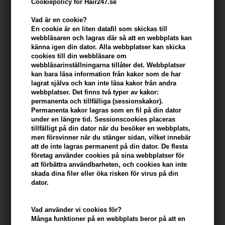
Cookiepolicy för Hair247.se
KÖP FÖR YTTERLIGARE 499,00 SEK OCH FÅ FRI FRAKT
499 SEK
Vad är en cookie?
En cookie är en liten datafil som skickas till
webbläsaren och lagras där så att en webbplats kan
Beskrivning
Recensioner
Tillverkare
känna igen din dator. Alla webbplatser kan skicka
cookies till din webbläsare om
Waterclouds Botanical Hair Masque är en djupverkande
webbläsarinställningarna tillåter det. Webbplatser
kan bara läsa information från kakor som de har
hårinpackning som ger intensiv näring för ett silkeslent, mjukt och
lagrat själva och kan inte läsa kakor från andra
glänsande hår. Den är formulerad med 96% naturliga ingredienser
webbplatser. Det finns två typer av kakor:
och är fri från silikoner, sulfater och parabener. Passar de flesta
permanenta och tillfälliga (sessionskakor).
hårtyper och är helt vegansk.
Permanenta kakor lagras som en fil på din dator
under en längre tid. Sessionscookies placeras
tillfälligt på din dator när du besöker en webbplats,
Egenskaper
men försvinner när du stänger sidan, vilket innebär
att de inte lagras permanent på din dator. De flesta
företag använder cookies på sina webbplatser för
- Djupt återfuktande och vårdande för håret
att förbättra användbarheten, och cookies kan inte
- Vegansk formel utan animaliska ingredienser
skada dina filer eller öka risken för virus på din
- Silikonfri för en naturlig känsla
dator.
- Skyddar och bevarar hårfärgen
- Återuppbygger och stärker hårstrukturen
Vad använder vi cookies för?
Många funktioner på en webbplats beror på att en
Användning