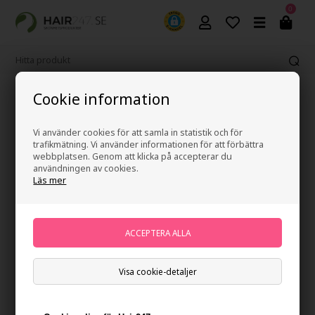
0
Fri frakt vid köp över 499 kr
Cookie information
Vi använder cookies för att samla in statistik och för
trafikmätning. Vi använder informationen för att förbättra
webbplatsen. Genom att klicka på accepterar du
användningen av cookies.
Läs mer
Waterclouds Botanical Hair masque 200ml
Varumärken
»
Waterclouds
Brand:
Waterclouds
Slut i lager
Ej i lager
- Leveranstid: Ukendt arbetsdagar
Visa cookie-detaljer
Du tjänar
på köp av denna artikel -
Visa mitt konto