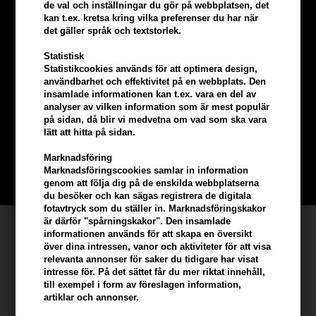
de val och inställningar du gör på webbplatsen, det
kan t.ex. kretsa kring vilka preferenser du har när
det gäller språk och textstorlek.
Statistisk
Statistikcookies används för att optimera design,
Tjäna
5% bonus
på hela din
användbarhet och effektivitet på en webbplats. Den
insamlade informationen kan t.ex. vara en del av
analyser av vilken information som är mest populär
beställning
på sidan, då blir vi medvetna om vad som ska vara
lätt att hitta på sidan.
Bli en del av vår kundklubb gratis och få rabatter när du handlar
Marknadsföring
Marknadsföringscookies samlar in information
BLI EN GRATIS MEDLEM HÄR
genom att följa dig på de enskilda webbplatserna
du besöker och kan sägas registrera de digitala
fotavtryck som du ställer in. Marknadsföringskakor
är därför "spårningskakor". Den insamlade
Kundservice
informationen används för att skapa en översikt
över dina intressen, vanor och aktiviteter för att visa
Hair247
relevanta annonser för saker du tidigare har visat
Frisenborgvej 6A
intresse för. På det sättet får du mer riktat innehåll,
till exempel i form av föreslagen information,
DK-7800 Skive
artiklar och annonser.
info@hair247.se