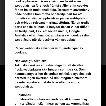
cookie placeras när en användare besöker en
webbplats, så först och främst ställer vi in ​​cookies
för att ha en funktionell sida. Dessutom använder vi
- Applicera jämnt på nytvättat hår
både cookies från första och tredje part för att
- Låt verka i 5 minuter
förbättra användarupplevelsen på vår webbplats
- Skölj noggrant ur med vatten
och erbjuda relevant marknadsföring. När en tredje
- Använd regelbundet för bästa resultat
parts cookie är inställd betyder det att vi har tillåtit
en tredje part, t.ex. ett socialt media, Google
- Passar alla hårtyper
Analytics eller liknande. att placera en cookie i din
webbläsare när du besöker vår webbplats.
Storlek: 200 ml
På vår webbplats använder vi följande typer av
cookies:
Waterclouds
Nödvändigt / tekniskt
Tekniska cookies är nödvändiga för att de allra
flesta webbplatser ska fungera som de ska. Som
namnet antyder har de endast teknisk betydelse och
därmed ingen inverkan på din integritet, eftersom
de inte registrerar det du letar efter på andra
webbplatser.
Funktionell
Funktionella cookies används för att komma ihåg
dina användarinställningar genom att komma ihåg