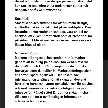
de val och inställningar du gör på webbplatsen, det
kan t.ex. kretsa kring vilka preferenser du har när
det gäller språk och textstorlek.
Tjäna
5% bonus
på hela din
Statistisk
Statistikcookies används för att optimera design,
beställning
användbarhet och effektivitet på en webbplats. Den
insamlade informationen kan t.ex. vara en del av
analyser av vilken information som är mest populär
Bli en del av vår kundklubb gratis och få rabatter när du handlar
på sidan, då blir vi medvetna om vad som ska vara
lätt att hitta på sidan.
BLI EN GRATIS MEDLEM HÄR
Marknadsföring
Marknadsföringscookies samlar in information
genom att följa dig på de enskilda webbplatserna
Kundservice
du besöker och kan sägas registrera de digitala
fotavtryck som du ställer in. Marknadsföringskakor
är därför "spårningskakor". Den insamlade
Hair247
informationen används för att skapa en översikt
Frisenborgvej 6A
över dina intressen, vanor och aktiviteter för att visa
relevanta annonser för saker du tidigare har visat
DK-7800 Skive
intresse för. På det sättet får du mer riktat innehåll,
info@hair247.se
till exempel i form av föreslagen information,
artiklar och annonser.