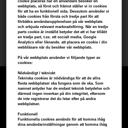
- Spraya på handdukstorrt hår före föning för att få maximal volym
cookie placeras när en användare besöker en
webbplats, så först och främst ställer vi in ​​cookies
- Använd som avslutningsspray för ett extra matt resultat
för att ha en funktionell sida. Dessutom använder vi
- Perfekt för både daglig användning och speciella tillfällen
både cookies från första och tredje part för att
- Passar perfekt in i den moderna mannens vårdrutin
förbättra användarupplevelsen på vår webbplats
- Återspeglar Waterclouds engagemang för kvalitet och pålitlighet
och erbjuda relevant marknadsföring. När en tredje
parts cookie är inställd betyder det att vi har tillåtit
en tredje part, t.ex. ett socialt media, Google
Storlek: 100 ml
Analytics eller liknande. att placera en cookie i din
webbläsare när du besöker vår webbplats.
Waterclouds
På vår webbplats använder vi följande typer av
cookies:
Nödvändigt / tekniskt
Tekniska cookies är nödvändiga för att de allra
flesta webbplatser ska fungera som de ska. Som
namnet antyder har de endast teknisk betydelse och
därmed ingen inverkan på din integritet, eftersom
de inte registrerar det du letar efter på andra
webbplatser.
Funktionell
Funktionella cookies används för att komma ihåg
dina användarinställningar genom att komma ihåg