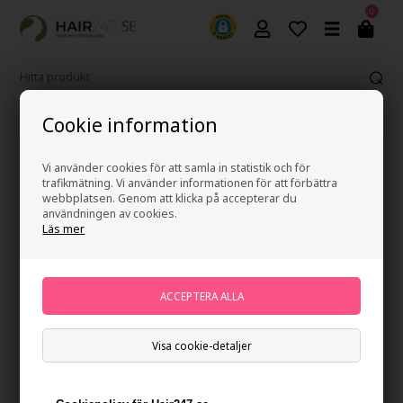
0
Cookie information
365 dagars ångerrätt
Vi använder cookies för att samla in statistik och för
trafikmätning. Vi använder informationen för att förbättra
webbplatsen. Genom att klicka på accepterar du
användningen av cookies.
Läs mer
Waterclouds The Dude Beach Bum Tonic 100ml
Varumärken
»
Waterclouds
Brand:
Waterclouds
Slut i lager
Ej i lager
- Leveranstid: Ukendt arbetsdagar
Visa cookie-detaljer
Du tjänar
på köp av denna artikel -
Visa mitt konto