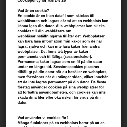
Cookiepolicy för Hair247.se
KÖP FÖR YTTERLIGARE 499,00 SEK OCH FÅ FRI FRAKT
499 SEK
Vad är en cookie?
En cookie är en liten datafil som skickas till
webbläsaren och lagras där så att en webbplats kan
Beskrivning
Recensioner
Tillverkare
känna igen din dator. Alla webbplatser kan skicka
cookies till din webbläsare om
webbläsarinställningarna tillåter det. Webbplatser
Waterclouds The Dude Beach Bum Tonic är en mångsidig hårspray
kan bara läsa information från kakor som de har
speciellt utformad för män som vill uppnå en stilren och välskött
lagrat själva och kan inte läsa kakor från andra
frisyr. Inspirerad av 1950-talets klassiska barbershops med en
webbplatser. Det finns två typer av kakor:
modern twist, erbjuder denna produkt en kombination av stil och
permanenta och tillfälliga (sessionskakor).
vård.
Permanenta kakor lagras som en fil på din dator
under en längre tid. Sessionscookies placeras
tillfälligt på din dator när du besöker en webbplats,
Egenskaper
men försvinner när du stänger sidan, vilket innebär
att de inte lagras permanent på din dator. De flesta
- Ger en matt finish till håret
företag använder cookies på sina webbplatser för
- Kan användas både som stylingspray och avslutningsspray
att förbättra användbarheten, och cookies kan inte
- Tillför maximal volym för ett fylligare hår
skada dina filer eller öka risken för virus på din
- Erbjuder lätt stadga och varar hela dagen
dator.
- Har en avslappnande doft med inspiration från stranden
Vad använder vi cookies för?
Användning
Många funktioner på en webbplats beror på att en