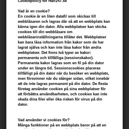
Cookiepolicy för Hair247.se
KÖP FÖR YTTERLIGARE 499,00 SEK OCH FÅ FRI FRAKT
499 SEK
Vad är en cookie?
En cookie är en liten datafil som skickas till
webbläsaren och lagras där så att en webbplats kan
Beskrivning
Recensioner
Tillverkare
känna igen din dator. Alla webbplatser kan skicka
cookies till din webbläsare om
webbläsarinställningarna tillåter det. Webbplatser
Waterclouds The Dude Beach Bum Cream är en mångsidig
kan bara läsa information från kakor som de har
hårstylingprodukt som ger ditt hår en avslappnad,
lagrat själva och kan inte läsa kakor från andra
strandinspirerad look. Krämen erbjuder en naturlig stadga och
webbplatser. Det finns två typer av kakor:
textur, vilket gör att du kan uppnå en solkysst stil utan att behöva
permanenta och tillfälliga (sessionskakor).
tillbringa en dag vid havet. Den lätta formulan ser till att ditt hår
Permanenta kakor lagras som en fil på din dator
under en längre tid. Sessionscookies placeras
förblir mjukt och behagligt att röra vid utan att bli stelt eller klibbigt.
tillfälligt på din dator när du besöker en webbplats,
men försvinner när du stänger sidan, vilket innebär
Egenskaper
att de inte lagras permanent på din dator. De flesta
företag använder cookies på sina webbplatser för
- Skapar en avslappnad och strandinspirerad stil
att förbättra användbarheten, och cookies kan inte
- Enkelt att applicera i både vått och torrt hår
skada dina filer eller öka risken för virus på din
- Anpassad för alla hårtyper för daglig styling
dator.
- Berikad med närande mineraler och tångextrakt
- Innehåller UV-skyddande ämnen
Vad använder vi cookies för?
Många funktioner på en webbplats beror på att en
Användning