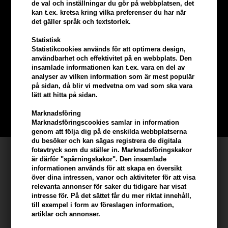
de val och inställningar du gör på webbplatsen, det
kan t.ex. kretsa kring vilka preferenser du har när
det gäller språk och textstorlek.
Statistisk
Tjäna
5% bonus
på hela din
Statistikcookies används för att optimera design,
användbarhet och effektivitet på en webbplats. Den
insamlade informationen kan t.ex. vara en del av
beställning
analyser av vilken information som är mest populär
på sidan, då blir vi medvetna om vad som ska vara
lätt att hitta på sidan.
Bli en del av vår kundklubb gratis och få rabatter när du handlar
Marknadsföring
BLI EN GRATIS MEDLEM HÄR
Marknadsföringscookies samlar in information
genom att följa dig på de enskilda webbplatserna
du besöker och kan sägas registrera de digitala
fotavtryck som du ställer in. Marknadsföringskakor
Kundservice
är därför "spårningskakor". Den insamlade
informationen används för att skapa en översikt
Hair247
över dina intressen, vanor och aktiviteter för att visa
Frisenborgvej 6A
relevanta annonser för saker du tidigare har visat
intresse för. På det sättet får du mer riktat innehåll,
DK-7800 Skive
till exempel i form av föreslagen information,
info@hair247.se
artiklar och annonser.