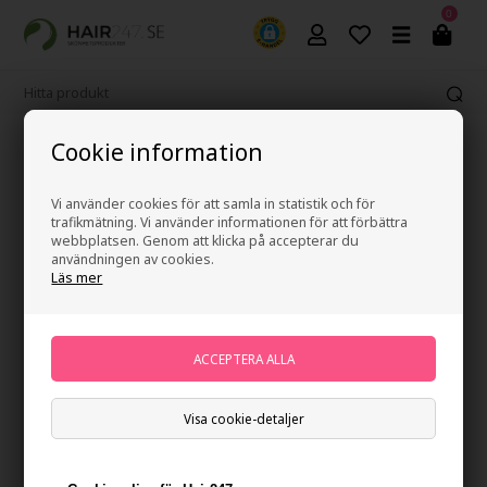
0
Cookie information
Fri frakt vid köp över 499 kr
Vi använder cookies för att samla in statistik och för
trafikmätning. Vi använder informationen för att förbättra
webbplatsen. Genom att klicka på accepterar du
användningen av cookies.
Läs mer
Waterclouds The Dude Beach Bum Cream 125ml
Varumärken
»
Waterclouds
Brand:
Waterclouds
Slut i lager
Ej i lager
- Leveranstid: Ukendt arbetsdagar
Visa cookie-detaljer
Du tjänar
på köp av denna artikel -
Visa mitt konto