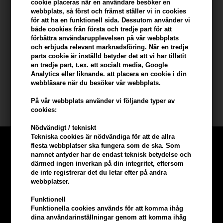
cookie placeras när en användare besöker en
webbplats, så först och främst ställer vi in ​​cookies
- Applicera en liten mängd i fuktigt hår
för att ha en funktionell sida. Dessutom använder vi
- Använd fingrarna för att krama in produkten
både cookies från första och tredje part för att
- Låt håret lufttorka för en naturlig look
förbättra användarupplevelsen på vår webbplats
- Kan även användas för att skapa markerade slingor
och erbjuda relevant marknadsföring. När en tredje
parts cookie är inställd betyder det att vi har tillåtit
- Perfekt för en vardaglig, cool frisyr
en tredje part, t.ex. ett socialt media, Google
Analytics eller liknande. att placera en cookie i din
Storlek: 125 ml
webbläsare när du besöker vår webbplats.
Waterclouds
På vår webbplats använder vi följande typer av
cookies:
Nödvändigt / tekniskt
Tekniska cookies är nödvändiga för att de allra
flesta webbplatser ska fungera som de ska. Som
namnet antyder har de endast teknisk betydelse och
därmed ingen inverkan på din integritet, eftersom
de inte registrerar det du letar efter på andra
webbplatser.
Funktionell
Funktionella cookies används för att komma ihåg
dina användarinställningar genom att komma ihåg