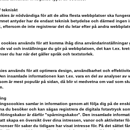
Hur man använder Wella SP 
 tekniskt
kies är nödvändiga för att de allra flesta webbplatser ska funge
- Applicera på vått hår
mnet antyder har de endast teknisk betydelse och därmed ingen 
- Massera in
t, eftersom de inte registrerar det du letar efter på andra webbplats
- Skölj håret noggrant
 cookies används för att komma ihåg dina användarinställningar
Innehåll: 250 ml
e val och inställningar du gör på webbplatsen, det kan t.ex. kret
nser du har när det gäller språk och textstorlek.
Wella SP
kies används för att optimera design, användbarhet och effektivit
en insamlade informationen kan t.ex. vara en del av analyser av v
som är mest populär på sidan, då blir vi medvetna om vad som ska 
n.
ing
ngscookies samlar in information genom att följa dig på de ensk
a du besöker och kan sägas registrera de digitala fotavtryck som
föringskakor är därför "spårningskakor". Den insamlade informa
att skapa en översikt över dina intressen, vanor och aktiviteter för
onser för saker du tidigare har visat intresse för. På det sättet få