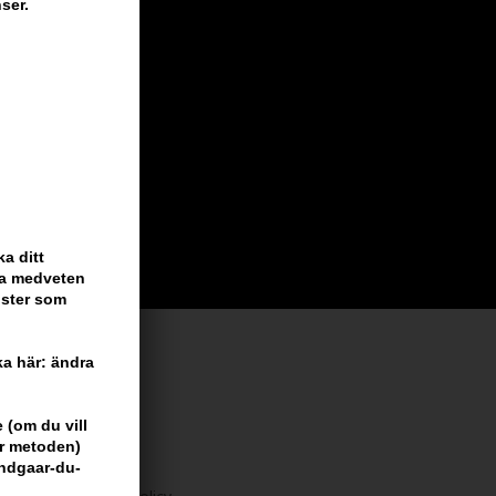
ser.
a ditt
ara medveten
nster som
cka här: ändra
 vi har
 (om du vill
är metoden)
undgaar-du-