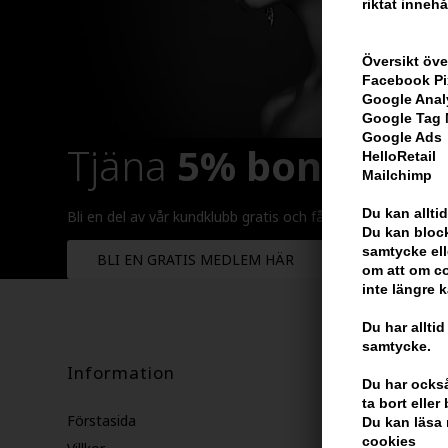
riktat innehå
Översikt öve
Facebook Pi
Google Anal
Google Tag
Google Ads
Tjäna
5% bonus
på h
HelloRetail
Mailchimp
Du kan alltid
Bli en del av vår kundklubb gratis och få rabatter när du ha
Du kan block
samtycke ell
BLI EN GRATIS MEDLEM HÄR
om att om co
inte längre 
Du har alltid
samtycke.
Information
Du har också 
ta bort elle
Förstasida
Du kan läsa 
cookies