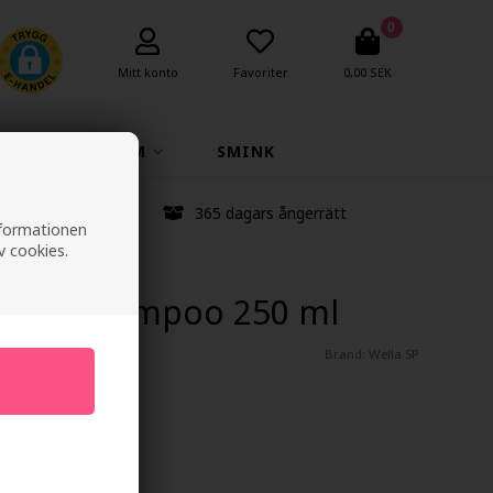
0
Mitt konto
Favoriter
0,00 SEK
K
PARFYM
SMINK
anstid
365 dagars ångerrätt
informationen
v cookies.
 Scalp Shampoo 250 ml
Brand:
Wella SP
Spara 11%