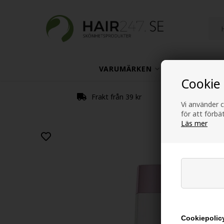
VARUMÄRKEN
HÅRVÅRD
Cookie
Frakt från 39 kr
Vi använder c
för att förb
Läs mer
Cookiepolicy