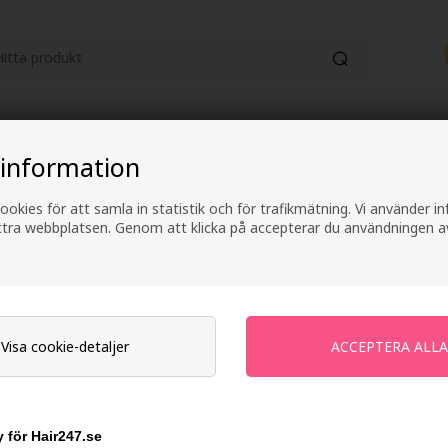
HUDVÅRD
KATEGORIER
ELEKTRONI
 information
Fri frakt vid köp över 499 kr
2-4 arbetsdagars lever
ookies för att samla in statistik och för trafikmätning. Vi använder 
ättra webbplatsen. Genom att klicka på accepterar du användningen a
Wella SP Balance
Varumärken
»
Wella Sp
Visa cookie-detaljer
142,00
SEK
Enhetspris ved 3 stk.
127,00
SEK
 för Hair247.se