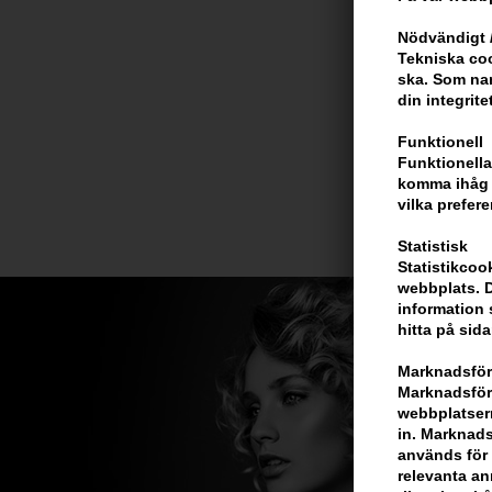
Nödvändigt /
Tekniska coo
ska. Som na
din integrite
Funktionell
Funktionella
komma ihåg d
vilka prefere
Statistisk
Statistikcoo
webbplats. D
information 
hitta på sida
Marknadsför
Marknadsföri
webbplatsern
in. Marknads
används för 
relevanta ann