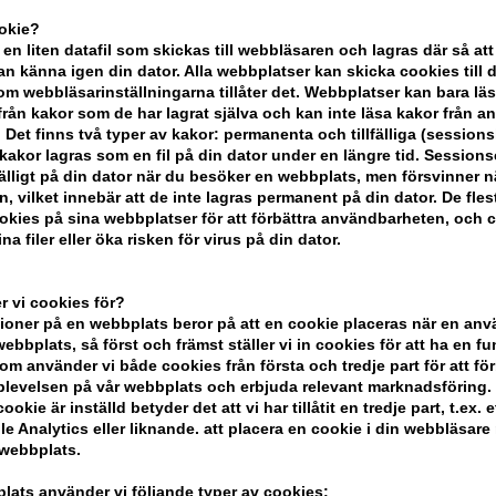
ookie?
-
+
 en liten datafil som skickas till webbläsaren och lagras där så att
n känna igen din dator. Alla webbplatser kan skicka cookies till 
m webbläsarinställningarna tillåter det. Webbplatser kan bara lä
I lager
- Leveranstid: 2-3 arbetsdaga
från kakor som de har lagrat själva och kan inte läsa kakor från a
 Det finns två typer av kakor: permanenta och tillfälliga (sessions
Du tjänar
6 Bonuskronor
på köp av d
akor lagras som en fil på din dator under en längre tid. Session
lfälligt på din dator när du besöker en webbplats, men försvinner n
n, vilket innebär att de inte lagras permanent på din dator. De fles
KÖP FÖR YTTERLIGARE 499,00 SEK OC
kies på sina webbplatser för att förbättra användbarheten, och 
na filer eller öka risken för virus på din dator.
BESKRIVNING
RECENSIONER
 vi cookies för?
oner på en webbplats beror på att en cookie placeras när en an
bbplats, så först och främst ställer vi in ​​cookies för att ha en fu
Wella SP Balance Scalp Shampoo är ett 
om använder vi både cookies från första och tredje part för att för
levelsen på vår webbplats och erbjuda relevant marknadsföring.
ookie är inställd betyder det att vi har tillåtit en tredje part, t.ex. e
Wella SP Balance Scalp Sha
e Analytics eller liknande. att placera en cookie i din webbläsare
 webbplats.
Detta schampo är gjort med en mild for
SP Balance Scalp Shampoo rengör och åt
lats använder vi följande typer av cookies: