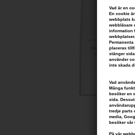
Vad är en c
En cookie är
webbplats ka
webbläsare o
information 
webbplatser.
Permanenta k
placeras til
stänger sida
använder coo
inte skada di
Vad använder
Många funkti
besöker en we
sida. Dessut
användarupp
tredje parts c
media, Googl
besöker vår
På vår webbp