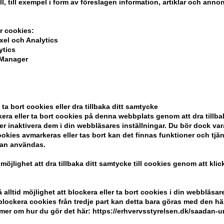
ll, till exempel i form av föreslagen information, artiklar och annon
r cookies:
xel och Analytics
ytics
 Manager
ela din beställning
 ta bort cookies eller dra tillbaka ditt samtycke
ndlar
era eller ta bort cookies på denna webbplats genom att dra tillbak
er inaktivera dem i din webbläsares inställningar. Du bör dock v
okies avmarkeras eller tas bort kan det finnas funktioner och tjä
kan användas.
 möjlighet att dra tillbaka ditt samtycke till cookies genom att kli
Kundservice
Kom ihåg att
alltid möjlighet att blockera eller ta bort cookies i din webbläsare
r blockera cookies från tredje part kan detta bara göras med den h
Hair247
Billig frakt
mer om hur du gör det här: https://erhvervsstyrelsen.dk/saadan-