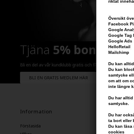
riktat innehå
Översikt öve
Facebook Pi
Google Anal
Google Tag
Google Ads
Tjäna
5% bonus
på h
HelloRetail
Mailchimp
Du kan alltid
Bli en del av vår kundklubb gratis och få rabatter när du ha
Du kan block
samtycke ell
BLI EN GRATIS MEDLEM HÄR
om att om co
inte längre 
Du har alltid
samtycke.
Information
Du har också 
ta bort elle
Förstasida
Du kan läsa 
cookies