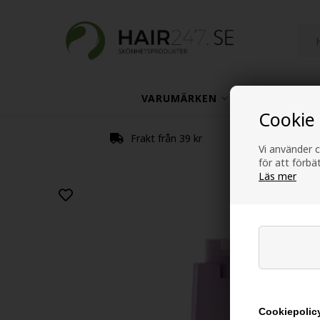
VARUMÄRKEN
HÅRVÅRD
Cookie
Frakt från 39 kr
Vi använder c
för att förb
Läs mer
Cookiepolicy