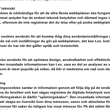
Hur man använder SP Balan
 tekniskt
kies är nödvändiga för att de allra flesta webbplatser ska funge
- Applicera på vått hår
mnet antyder har de endast teknisk betydelse och därmed ingen 
- Massera in
t, eftersom de inte registrerar det du letar efter på andra webbplats
- Skölj håret noggrant
 cookies används för att komma ihåg dina användarinställningar
Innehåll: 1000 ml
e val och inställningar du gör på webbplatsen, det kan t.ex. kret
nser du har när det gäller språk och textstorlek.
Wella SP
kies används för att optimera design, användbarhet och effektivit
en insamlade informationen kan t.ex. vara en del av analyser av v
som är mest populär på sidan, då blir vi medvetna om vad som ska 
n.
ing
ngscookies samlar in information genom att följa dig på de ensk
a du besöker och kan sägas registrera de digitala fotavtryck som
föringskakor är därför "spårningskakor". Den insamlade informa
att skapa en översikt över dina intressen, vanor och aktiviteter för
onser för saker du tidigare har visat intresse för. På det sättet få