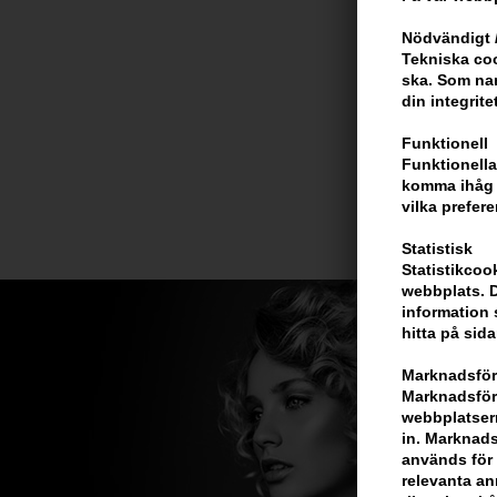
Nödvändigt /
Tekniska coo
ska. Som na
din integrite
Funktionell
Funktionella
komma ihåg d
vilka prefere
Statistisk
Statistikcoo
webbplats. D
information 
hitta på sida
Marknadsför
Marknadsföri
webbplatsern
in. Marknads
används för 
relevanta ann