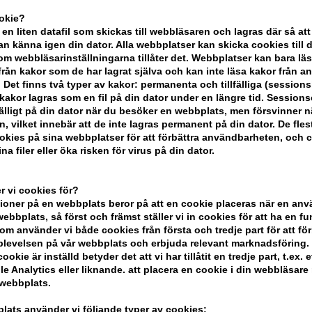
ookie?
-
+
 en liten datafil som skickas till webbläsaren och lagras där så att
n känna igen din dator. Alla webbplatser kan skicka cookies till 
m webbläsarinställningarna tillåter det. Webbplatser kan bara lä
I lager
- Leveranstid: 2-3 arbetsdaga
från kakor som de har lagrat själva och kan inte läsa kakor från a
 Det finns två typer av kakor: permanenta och tillfälliga (sessions
Du tjänar
14 Bonuskronor
på köp av 
akor lagras som en fil på din dator under en längre tid. Session
lfälligt på din dator när du besöker en webbplats, men försvinner n
n, vilket innebär att de inte lagras permanent på din dator. De fles
KÖP FÖR YTTERLIGARE 499,00 SEK OC
kies på sina webbplatser för att förbättra användbarheten, och 
na filer eller öka risken för virus på din dator.
BESKRIVNING
RECENSIONER
 vi cookies för?
oner på en webbplats beror på att en cookie placeras när en an
bbplats, så först och främst ställer vi in ​​cookies för att ha en fu
Wella SP Balance Scalp Shampoo är ett 
om använder vi både cookies från första och tredje part för att för
levelsen på vår webbplats och erbjuda relevant marknadsföring.
ookie är inställd betyder det att vi har tillåtit en tredje part, t.ex. e
Egenskaper
e Analytics eller liknande. att placera en cookie i din webbläsare
 webbplats.
Detta schampo är gjort med en mild for
SP Balance Scalp Shampoo rengör och åt
lats använder vi följande typer av cookies: