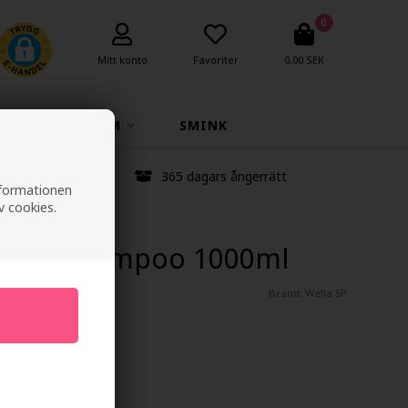
0
Mitt konto
Favoriter
0,00 SEK
K
PARFYM
SMINK
anstid
365 dagars ångerrätt
informationen
v cookies.
 Scalp Shampoo 1000ml
Brand:
Wella SP
Spara 13%