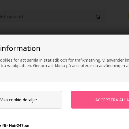
HUDVÅRD
KATEGORIER
ELEKTRONI
 information
Fri frakt vid köp över 499 kr
2-4 arbetsdagars lever
ookies för att samla in statistik och för trafikmätning. Vi använder 
ättra webbplatsen. Genom att klicka på accepterar du användningen a
Wella SP Balance
Varumärken
»
Wella Sp
Visa cookie-detaljer
330,00
SEK
Enhetspris ved 2 stk.
286,00
SEK
 för Hair247.se