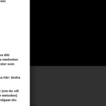
ser.
a ditt
ara medveten
nster som
cka här: ändra
 vi har
 (om du vill
är metoden)
undgaar-du-