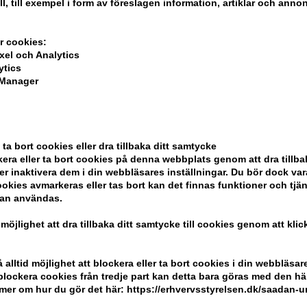
ll, till exempel i form av föreslagen information, artiklar och annon
r cookies:
xel och Analytics
ytics
 Manager
ela din beställning
 ta bort cookies eller dra tillbaka ditt samtycke
ndlar
era eller ta bort cookies på denna webbplats genom att dra tillbak
er inaktivera dem i din webbläsares inställningar. Du bör dock v
okies avmarkeras eller tas bort kan det finnas funktioner och tjä
kan användas.
 möjlighet att dra tillbaka ditt samtycke till cookies genom att kli
Kundservice
Kom ihåg att
alltid möjlighet att blockera eller ta bort cookies i din webbläsare
r blockera cookies från tredje part kan detta bara göras med den h
Hair247
Billig frakt
mer om hur du gör det här: https://erhvervsstyrelsen.dk/saadan-