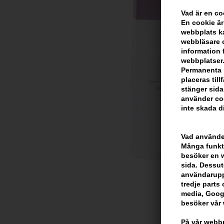
Vad är en c
En cookie är
webbplats ka
webbläsare o
information 
webbplatser.
Permanenta k
placeras til
stänger sida
använder coo
inte skada di
Vad använder
Många funkti
besöker en we
sida. Dessut
användarupp
tredje parts c
media, Googl
besöker vår
På vår webbp